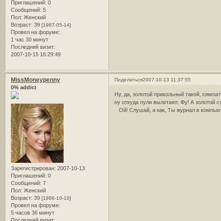
Приглашений:
0
Сообщений:
5
Пол:
Женский
Возраст:
39
[1987-05-14]
Провел на форуме:
1 час 30 минут
Последний визит:
2007-10-15 16:29:49
MissMoneypenny
Поделиться
2007-10-13 11:37:55
0% addict
Ну, да, золотой прикольный такой, симпа
ну откуда пули вылетают. Фу! А золотой 
Ой! Слушай, а как, Ты журнал в компьют
Зарегистрирован
: 2007-10-13
Приглашений:
0
Сообщений:
7
Пол:
Женский
Возраст:
39
[1986-10-10]
Провел на форуме:
5 часов 36 минут
Последний визит: