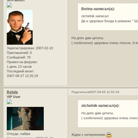
Betina написал(а):
otchelnik написал:
Да и здоровье Бонда в романах " Ш
На днях дам цитаты.
( озобоченно) здоровье очень плохое. А вс
Зарегистрирован
: 2007-02-10
Приглашений:
0
Сообщений:
79
Провел на форуме:
1 день 13 часов
Последний визит:
2007-08-27 12:25:19
Balula
Поделиться
2007-04-04 11:52:16
VIP User
otchelnik написал(а):
На днях дам цитаты.
( озобоченно) здоровье очень плохое
Откуда:
хайфа
Ждем с нетерпением