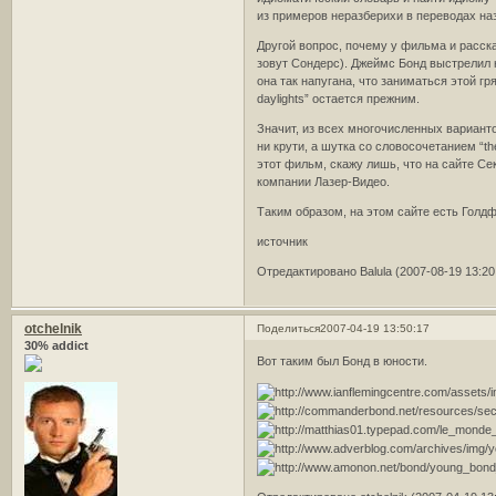
из примеров неразберихи в переводах на
Другой вопрос, почему у фильма и рассказ
зовут Сондерс). Джеймс Бонд выстрелил 
она так напугана, что заниматься этой гр
daylights” остается прежним.
Значит, из всех многочисленных вариан
ни крути, а шутка со словосочетанием “the
этот фильм, скажу лишь, что на сайте Се
компании Лазер-Видео.
Таким образом, на этом сайте есть Голд
источник
Отредактировано Balula (2007-08-19 13:20
otchelnik
Поделиться
2007-04-19 13:50:17
30% addict
Вот таким был Бонд в юности.