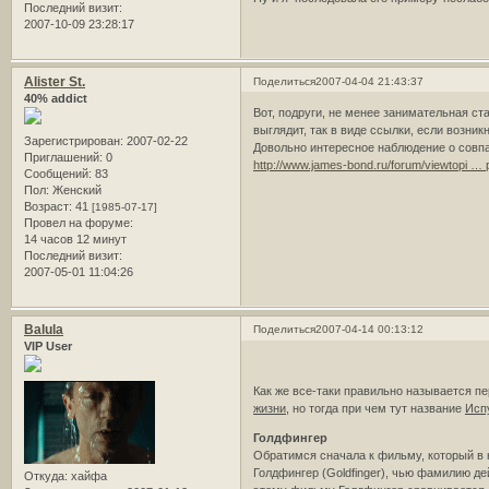
Последний визит:
2007-10-09 23:28:17
Alister St.
Поделиться
2007-04-04 21:43:37
40% addict
Вот, подруги, не менее занимательная ст
выглядит, так в виде ссылки, если возник
Зарегистрирован
: 2007-02-22
Довольно интересное наблюдение о совпа
Приглашений:
0
http://www.james-bond.ru/forum/viewtopi … 
Сообщений:
83
Пол:
Женский
Возраст:
41
[1985-07-17]
Провел на форуме:
14 часов 12 минут
Последний визит:
2007-05-01 11:04:26
Balula
Поделиться
2007-04-14 00:13:12
VIP User
Как же все-таки правильно называется п
жизни,
но тогда при чем тут название
Исп
Голдфингер
Обратимся сначала к фильму, который в 
Голдфингер (Goldfinger), чью фамилию дей
Откуда:
хайфа