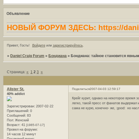
Объявление
НОВЫЙ ФОРУМ ЗДЕСЬ: https://danie
Привет, Гость!
Войдите
или
зарегистрируйтесь
.
»
Daniel Craig Forum
»
Бондиана
»
Бoндиaнa: тайное становится явны
Страница:
«
1
2
3
»
Alister St.
Поделиться
2007-04-03 12:59:17
40% addict
Крейг курит, однако на некоторое время 
легко, такой пресс от фанатов выдержал и
Зарегистрирован
: 2007-02-22
сама не курю, конечно- же, :good: но нас
Приглашений:
0
Сообщений:
83
Пол:
Женский
Возраст:
41
[1985-07-17]
Провел на форуме:
14 часов 12 минут
Последний визит: