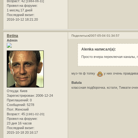
Возраст:
42
[1984-06-11]
Провел на форуме:
1 месяц 17 дней
Последний визит:
2016-10-12 18:21:20
Betina
Поделиться
2007-05-04 01:34:57
Admin
Alenka написал(а):
Просто вчера переключая каналы, 
муз-тв ф топку
у них очень правдива
Balula
классная подборочка. кстати, Тимати оче
Откуда:
Киев
Зарегистрирован
: 2006-12-24
Приглашений:
0
Сообщений:
5278
Пол:
Женский
Возраст:
45
[1981-02-20]
Провел на форуме:
23 дня 16 часов
Последний визит:
2015-10-18 20:16:17