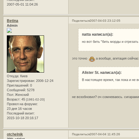
2007-05-01 11:04:26
Betina
Поделиться
2007-04-03 23:12:05
Admin
natta написал(а):
но вот бить "бить морды и отрезать
это точно
а вообще, агитация сейчас
Alister St. написал(а):
Откуда:
Киев
В настоящее время, так пока и не 
Зарегистрирован
: 2006-12-24
Приглашений:
0
Сообщений:
5278
Пол:
Женский
не возобновил? оч сомневаюсь. сигарам
Возраст:
45
[1981-02-20]
Провел на форуме:
23 дня 16 часов
Последний визит:
2015-10-18 20:16:17
otchelnik
Поделиться
2007-04-04 11:45:26
30% addict