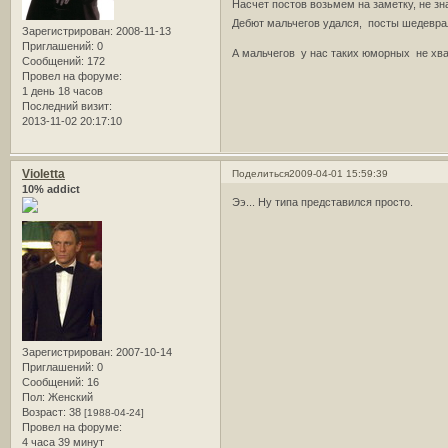
Насчет постов возьмем на заметку, не з
Дебют мальчегов удался, посты шедевра
Зарегистрирован
: 2008-11-13
Приглашений:
0
А мальчегов у нас таких юморных не хват
Сообщений:
172
Провел на форуме:
1 день 18 часов
Последний визит:
2013-11-02 20:17:10
Violetta
Поделиться
2009-04-01 15:59:39
10% addict
Ээ... Ну типа представился просто.
Зарегистрирован
: 2007-10-14
Приглашений:
0
Сообщений:
16
Пол:
Женский
Возраст:
38
[1988-04-24]
Провел на форуме:
4 часа 39 минут