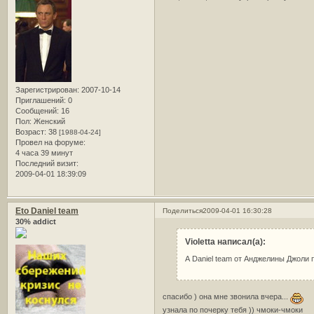
Зарегистрирован
: 2007-10-14
Приглашений:
0
Сообщений:
16
Пол:
Женский
Возраст:
38
[1988-04-24]
Провел на форуме:
4 часа 39 минут
Последний визит:
2009-04-01 18:39:09
Eto Daniel team
Поделиться
2009-04-01 16:30:28
30% addict
Violetta написал(а):
А Daniel team от Анджелины Джоли 
спасибо ) она мне звонила вчера...
узнала по почерку тебя )) чмоки-чмоки