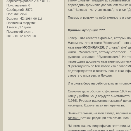
этому фильму Голдфингер сравнивается с
Зарегистрирован
: 2007-01-12
переводить фамилию дословно!!! Мы же не
Приглашений:
0
как “Человек - летучая мышь”, но и как “Д
Сообщений:
3872
Пол:
Женский
Посему я возьму на себя смелость и ска
Возраст:
42
[1984-06-11]
Провел на форуме:
1 месяц 17 дней
Лунный мусорщик ???
Последний визит:
2016-10-12 18:21:20
Теперь, что касается фильма, который по
Напомним, что в книге “Moonraker” – это
название
MOONRAKER.
У слова “rake” д
книги - “MoonraCer”, потому что “racer” 
русское название - “Лунокопатель”. Но то
переводить дословно название космическ
“Претендентом”? Тем более что слово “M
подтверждается и текстом песни к киноф
стереть с лица земли Лондон.
И я снова беру на себя смелость и гово
Сложнее дело обстоит с фильмом 1987 год
конце Джеймс Бонд орудует в Афганистан
(1966). Русских вариантов названий целая
насмерть
. Короче, всех не перечесть.
Замечательный, на мой взгляд, вариант 
глазах”.
Вот как редакция это объяснила:
“Многим нашим видеофилам этот фильм [
идиоматический словарь и найти идиому “to