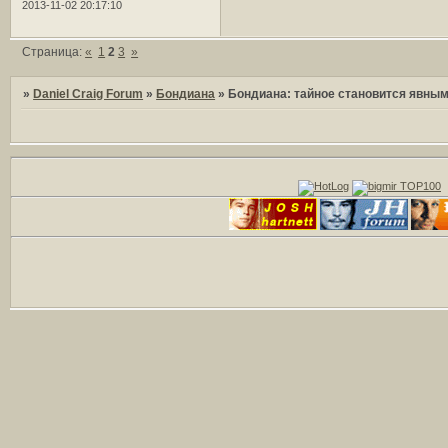
2013-11-02 20:17:10
Страница:
«
1
2
3
»
»
Daniel Craig Forum
»
Бондиана
»
Бoндиaнa: тайное становится явны