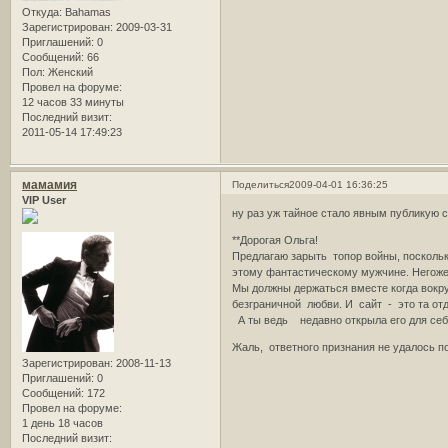
Откуда:
Bahamas
Зарегистрирован
: 2009-03-31
Приглашений:
0
Сообщений:
66
Пол:
Женский
Провел на форуме:
12 часов 33 минуты
Последний визит:
2011-05-14 17:49:23
мамамия
Поделиться
2009-04-01 16:36:25
VIP User
ну раз уж тайное стало явным публикую
**Дорогая Ольга!
Предлагаю зарыть топор войны, поскольк
этому фантастическому мужчине. Негоже
Мы должны держаться вместе когда вокруг
безграничной любви. И сайт - это та от
А ты ведь недавно открыла его для себя
Жаль, ответного признания не удалось 
Зарегистрирован
: 2008-11-13
Приглашений:
0
Сообщений:
172
Провел на форуме:
1 день 18 часов
Последний визит: