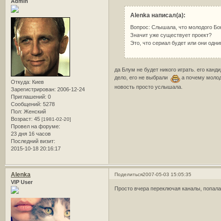
Admin
Alenka написал(а):
Вопрос: Слышала, что молодого Бо
Значит уже существует проект?
Это, что сериал будет или они од
да Блум не будет никого играть. его кан
дело, его не выбрали
а почему молодо
Откуда:
Киев
новость просто услышала.
Зарегистрирован
: 2006-12-24
Приглашений:
0
Сообщений:
5278
Пол:
Женский
Возраст:
45
[1981-02-20]
Провел на форуме:
23 дня 16 часов
Последний визит:
2015-10-18 20:16:17
Alenka
Поделиться
2007-05-03 15:05:35
VIP User
Просто вчера переключая каналы, попала