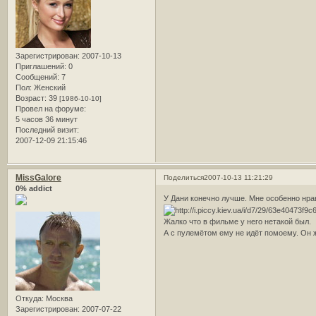
Зарегистрирован
: 2007-10-13
Приглашений:
0
Сообщений:
7
Пол:
Женский
Возраст:
39
[1986-10-10]
Провел на форуме:
5 часов 36 минут
Последний визит:
2007-12-09 21:15:46
MissGalore
Поделиться
2007-10-13 11:21:29
0% addict
У Дани конечно лучше. Мне особенно нрав
Жалко что в фильме у него нетакой был.
А с пулемётом ему не идёт помоему. Он 
Откуда:
Москва
Зарегистрирован
: 2007-07-22