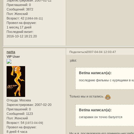
Зарегистрирован
: 2007-01-12
Приглашений:
0
Сообщений:
3872
Пол:
Женский
Возраст:
42
[1984-06-11]
Провел на форуме:
1 месяц 17 дней
Последний визит:
2016-10-12 18:21:20
natta
Поделиться
2007-04-04 12:03:47
VIP User
:pilot:
Betina написал(а):
последние фильмы с курящими в ка
Только мы и остались.
Откуда:
Москва
Зарегистрирован
: 2007-02-20
Приглашений:
0
Betina написал(а):
Сообщений:
1123
сигарами он точно балуется
Пол:
Женский
Возраст:
54
[1972-04-09]
Провел на форуме:
8 дней 4 часа
Ну и я последовала его примеру-неслабо