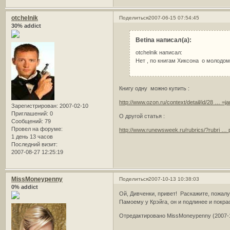
otchelnik
Поделиться
2007-06-15 07:54:45
30% addict
Betina написал(а):
otchelnik написал:
Нет , по книгам Хиксона о молодо
Книгу одну можно купить :
http://www.ozon.ru/context/detail/id/28 … =
Зарегистрирован
: 2007-02-10
Приглашений:
0
О другой статья :
Сообщений:
79
Провел на форуме:
http://www.runewsweek.ru/rubrics/?rubri … 
1 день 13 часов
Последний визит:
2007-08-27 12:25:19
MissMoneypenny
Поделиться
2007-10-13 10:38:03
0% addict
Ой, Дивченки, привет! Раскажите, пожалу
Памоему у Крэйга, он и подлинее и покра
Отредактировано MissMoneypenny (2007-1