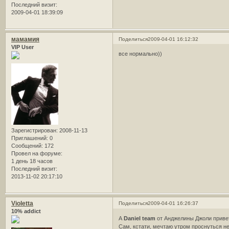
Последний визит:
2009-04-01 18:39:09
мамамия
Поделиться
2009-04-01 16:12:32
VIP User
все нормально))
Зарегистрирован
: 2008-11-13
Приглашений:
0
Сообщений:
172
Провел на форуме:
1 день 18 часов
Последний визит:
2013-11-02 20:17:10
Violetta
Поделиться
2009-04-01 16:26:37
10% addict
А
Daniel team
от Анджелины Джоли приве
Сам, кстати, мечтаю утром проснуться не 