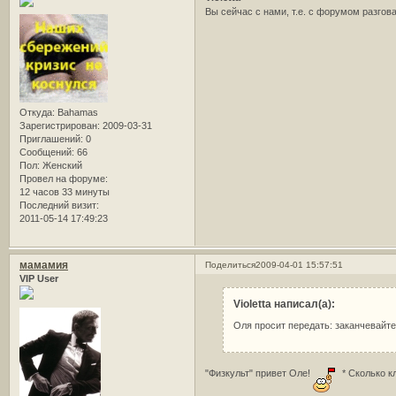
Вы сейчас с нами, т.е. с форумом разго
Откуда:
Bahamas
Зарегистрирован
: 2009-03-31
Приглашений:
0
Сообщений:
66
Пол:
Женский
Провел на форуме:
12 часов 33 минуты
Последний визит:
2011-05-14 17:49:23
мамамия
Поделиться
2009-04-01 15:57:51
VIP User
Violetta написал(а):
Оля просит передать: заканчевайт
"Физкульт" привет Оле!
* Сколько кл