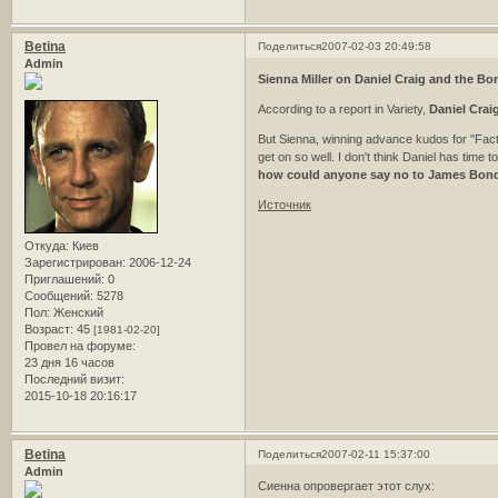
Betina
Поделиться
2007-02-03 20:49:58
Admin
Sienna Miller on Daniel Craig and the Bo
According to a report in Variety,
Daniel Crai
But Sienna, winning advance kudos for "Fact
get on so well. I don't think Daniel has time 
how could anyone say no to James Bon
Источник
Откуда:
Киев
Зарегистрирован
: 2006-12-24
Приглашений:
0
Сообщений:
5278
Пол:
Женский
Возраст:
45
[1981-02-20]
Провел на форуме:
23 дня 16 часов
Последний визит:
2015-10-18 20:16:17
Betina
Поделиться
2007-02-11 15:37:00
Admin
Сиенна опровергает этот слух: