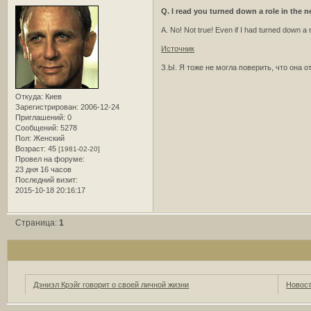
Q. I read you turned down a role in the
A. No! Not true! Even if I had turned down a ro
Источник
З.Ы. Я тоже не могла поверить, что она 
Откуда:
Киев
Зарегистрирован
: 2006-12-24
Приглашений:
0
Сообщений:
5278
Пол:
Женский
Возраст:
45
[1981-02-20]
Провел на форуме:
23 дня 16 часов
Последний визит:
2015-10-18 20:16:17
Страница:
1
Дэниэл Крэйг говорит о своей личной жизни
Новост