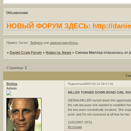
Объявление
НОВЫЙ ФОРУМ ЗДЕСЬ: http://daniel
Привет, Гость!
Войдите
или
зарегистрируйтесь
.
»
Daniel Craig Forum
»
Новости. News
»
Сиенна Миллер отказалась от 
Страница:
1
Си
Betina
Поделиться
2007-01-12 19:17:41
Admin
MILLER TURNED DOWN BOND GIRL RO
SIENNA MILLER turned down the opportunity
the role because she wanted to establish her
the two were romantically involved. She explai
actor and I'm not surprised at all that he 
11/01/2007 19:51
Источник