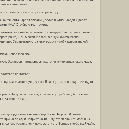
расивыми женщинами.
н поступил в военно-морскую разведку.
с континента короля Албании, ездил в США координировать
еты ФАУ. Это было то, что надо!
 отчетов ему не было равных. Благодаря блестящему стилю и
рого ранга) Иэн Флеминг славился буйной фантазией,
цепцию Управления стратегических служб - американской
ась новая idee fixe.
жек, беженцев, продуктовых карточек и комендантского часа.
 валяться на пляже?
е бунгало Goldeneye ("Золотой глаз") -так впоследствии будет
рмер. Когда выяснилось, что она ждет ребенка, 43-летний
н "Казино "Рояль".
.
, как для русского какой-нибудь Иван Петров), Флеминг
это принесло одни неприятности. Ему стали звонить девицы с
писатель извинился и пригласил чету Бондов к себе на Ямайку.