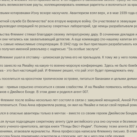
ивать великосветские рауты, коллекционировать книжные раритеты и волочиться за к
выми котировками Иэну вскоре наскучило. Авантюризм взял верх, и в мае 1939 года о
ретной службе Ее Величества" всю вторую мировую войну. Он участвовал в эвакуации 
руководил операцией по розыску секретных лабораторий, где немцы разрабатывали рак
ьства Флеминг стяжал благодаря своему литературному дару. В сочинении докладов и
 они читались как захватывающий детектив. А еще коммандер (по-нашему капитан вто
 самые немыслимые спецоперации. В 1942 году он был приглашен разрабатывать кон
о получил именной револьвер с надписью: "За особые заслуги".
леминг ушел в отставку - шпионская рутина его не прельщала. К тому же у него появил
его занесло на Ямайку на какую-то военно-морскую конференцию. Здесь не было бомбе
а - это был настоящий рай. И Флеминг решил, что рай этот будет принадлежать ему.
сь поселиться на крохотном тропическом островке, питаться бананами и целыми днями
нас - привык серьезно относиться к своим слабостям. И на Ямайке появилось небольшо
нов о Джеймсе Бонде. В этом доме и родился агент 007.
Флеминг после войны несколько лет состоял в связи с замужней женщиной, Анной Роте
тепениться. Пока Анна оформляла развод, он жил на Ямайке и писал свой первый рома
ался в опасные авантюры только в мечтах - вместе со своим героем Джеймсом Бондом
льзя лучше подходящее секретному агенту (для английского уха оно скучное и безликое
ого ученого-орнитолога, автора книги "Птицы Вест-Индии". Полному тезке агента 007 
ниями, атаковали журналисты. Жена профессора написала Флемингу письмо. В ответ 
сора Бонда придирчиво осмотрели и спросили, нет ли у него при ceбе оружия.