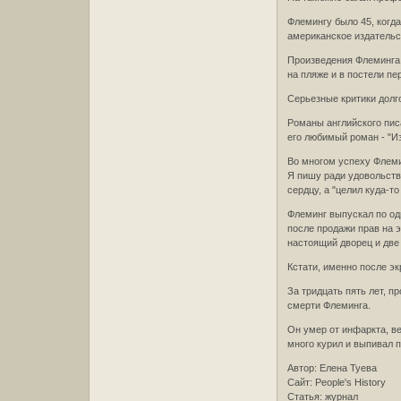
Флемингу было 45, когда
американское издательс
Произведения Флеминга 
на пляже и в постели пе
Серьезные критики долг
Романы английского пис
его любимый роман - "И
Во многом успеху Флемин
Я пишу ради удовольств
сердцу, а "целил куда-т
Флеминг выпускал по одн
после продажи прав на 
настоящий дворец и две
Кстати, именно после э
За тридцать пять лет, п
смерти Флеминга.
Он умер от инфаркта, в
много курил и выпивал п
Автор: Елена Туева
Сайт: People's History
Статья: журнал