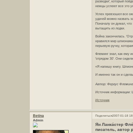
разведки', который пой
немцы успеют все это ун
Успех превзошел все ожи
удачей можно назвать з
Поначалу он думал, что 
вытащить из лодки.
Война закончилась. 'Отр
нравился мир шпионажа 
перьевую ручку, котора
Флеминг знал, как ему 
'отрядом 30'. Они сидел
«Я напишу книгу. Шпион
И именно так он и сдела
Автор: Фергус Флеминг 
Источник информации: Ш
Источник
Betina
Поделиться
2007-01-18 18
Admin
Ян Ланка́стер Фле
писатель, автор 