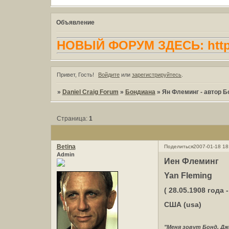
Объявление
НОВЫЙ ФОРУМ ЗДЕСЬ: http:/
Привет, Гость!
Войдите
или
зарегистрируйтесь
.
»
Daniel Craig Forum
»
Бондиана
»
Ян Флеминг - автор 
Страница:
1
Betina
Поделиться
2007-01-18 18
Admin
Иен Флеминг
Yan Fleming
( 28.05.1908 года -
США (usa)
"Меня зовут Бонд. Дж