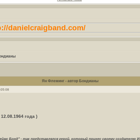
/danielcraigband.com/
Бондианы
Ян Флеминг - автор Бондианы
:05:08
 12.08.1964 года )
еймс Бонд" - так представлялся герой, который принес своему создателю И