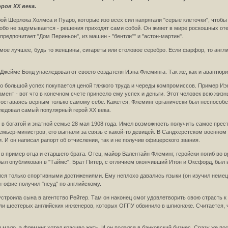
ров XX века.
ой Шерлока Холмса и Пуаро, которые изо всех сил напрягали "серые клеточки", чтобы
обо не задумывается - решения приходят сами собой. Он живет в мире роскошных оте
предпочитает "Дом Периньон", из машин - "бентли"" и "астон-мартин".
ое лучшее, будь то женщины, сигареты или столовое серебро. Если фарфор, то англий
Джеймс Бонд унаследовал от своего создателя Иэна Флеминга. Так же, как и авантюри
то большой успех покупается ценой тяжкого труда и череды компромиссов. Пример Иэ
мент - вот что в конечном счете принесло ему успех и деньги. Этот человек всю жизн
 оставаясь верным только самому себе. Кажется, Флеминг органически был неспособе
следовал самый популярный герой XX века.
 в богатой и знатной семье 28 мая 1908 года. Имел возможность получить самое прест
мьер-министров, его выгнали за связь с какой-то девицей. В Сандхерстском военном
. И он написал рапорт об отчислении, так и не получив офицерского звания.
 в пример отца и старшего брата. Отец, майор Валентайн Флеминг, геройски погиб во
ыл опубликован в "Таймс". Брат Питер, с отличием окончивший Итон и Оксфорд, был
лся только спортивными достижениями. Ему неплохо давались языки (он изучил немецк
-офис получил "неуд" по английскому.
устроила сына в агентство Рейтер. Там он наконец смог удовлетворить свою страсть к
дили шестерых английских инженеров, которых ОГПУ обвинило в шпионаже. Считается, 
 мало, а Флеминг хотел красиво жить. И он подался в банковский бизнес. Сразу же п