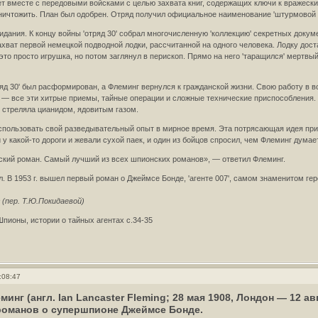
дет вместе с передовыми войсками с целью захвата книг, содержащих ключи к вражеск
ичтожить. План был одобрен. Отряд получил официальное наименование 'штурмовой отр
дания. К концу войны 'отряд 30' собрал многочисленную 'коллекцию' секретных докум
ахват первой немецкой подводной лодки, рассчитанной на одного человека. Лодку дос
это просто игрушка, но потом заглянул в перископ. Прямо на него 'таращился' мертв
яд 30' был расформирован, а Флеминг вернулся к гражданской жизни. Свою работу в в
— все эти хитрые приемы, тайные операции и сложные технические приспособления. 
я стреляла цианидом, ядовитым газом.
использовать свой разведывательный опыт в мирное время. Эта потрясающая идея приш
и у какой-то дороги и жевали сухой паек, и один из бойцов спросил, чем Флеминг думае
ский роман. Самый лучший из всех шпионских романов», — ответил Флеминг.
л. В 1953 г. вышел первый роман о Джеймсе Бонде, 'агенте 007', самом знаменитом г
(пер. Т.Ю.Покидаевой)
пионы, истории о тайных агентах с.34-35
:08:47
́минг (англ. Ian Lancaster Fleming; 28 мая 1908, Лондон — 12 
романов о супершпионе Джеймсе Бонде.