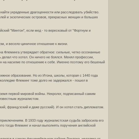
 найти украденные драгоценности или расследовать убийство.
лей и экзотических островов, прекрасных женщин и больших
ский "Минтон", если мед - то вересковый от "Фортнум и
зм, и весело-циничное отношение к жизни.
на Флеминга утверждает обратное: сильные, четко осознанные
ь делал что хотел. Он ничего не боялся. Менял профессии,
н на насилие по отношению к себе. Именно поэтому его бешеный
ижное образование. Но из Итона, школы, которая с 1440 года
 колледже Флеминг тоже долго не задержался - пошел в
 время первой мировой войны. Некролог, подписанный самим
 известным журналистом.
ий, французский и даже русский). И он хотел стать дипломатом.
 приключениям. В 1933 году журналистская судьба забросила его
что тогда Флеминг и начал выполнять поручения английской
оселился в самом фешенебельном районе Лондона, недалеко от