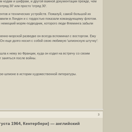
им кодам и шифрам, и другой важной документации прежде, чем
яд 30' или просто 'отряд 30'.
ентов и технических устройств. Пожалуй, самой большой их
тавили в Лондон и с гордостью показали командующему флотом.
ый немецкий моряк-подводник, которого люди Флеминга забыли
оенно-морской разведке он всегда вспоминал с восторгом. Ему
Он еще долго носил с собой свою любимую 'шпионскую штучку':
ла к нему во Франции, куда он ездил на встречу со своим
т заняться после войны.
ерое-шпионе в истории художественной литературы.
3
августа 1964, Кентербери) — английский