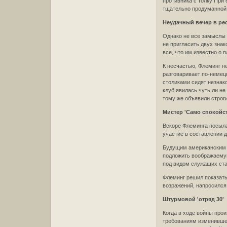
противника с толку При
тщательно продуманной
Неудачный вечер в ре
Однако не все замыслы 
не пригласить двух зна
все, что им известно о 
К несчастью, Флеминг не
разговаривает по-немецк
столиками сидят незнако
клуб явилась чуть ли не
тому же объявили строг
Мистер 'Само спокойс
Вскоре Флеминга посыла
участие в составлении 
Будущим американским а
подложить воображаемую
под видом служащих стан
Флеминг решил показать
возражений, напросился 
Штурмовой 'отряд 30'
Когда в ходе войны про
требованиям изменившей