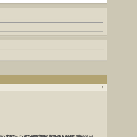
1
эну Флемингу сумасшедшие деньги и славу одного из