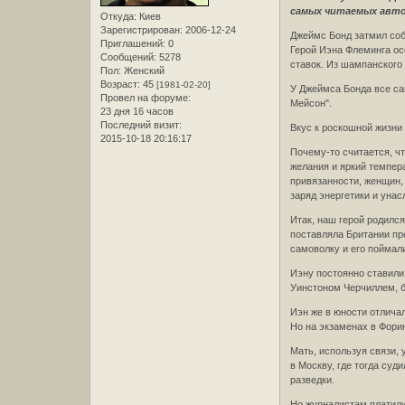
самых читаемых авто
Откуда:
Киев
Зарегистрирован
: 2006-12-24
Джеймс Бонд затмил соб
Приглашений:
0
Герой Иэна Флеминга ос
Сообщений:
5278
ставок. Из шампанского 
Пол:
Женский
Возраст:
45
[1981-02-20]
У Джеймса Бонда все сам
Провел на форуме:
Мейсон".
23 дня 16 часов
Последний визит:
Вкус к роскошной жизни 
2015-10-18 20:16:17
Почему-то считается, ч
желания и яркий темпера
привязанности, женщин,
заряд энергетики и уна
Итак, наш герой родился
поставляла Британии пре
самоволку и его поймали
Иэну постоянно ставили
Уинстоном Черчиллем, б
Иэн же в юности отлича
Но на экзаменах в Форин
Мать, используя связи, 
в Москву, где тогда су
разведки.
Но журналистам платили