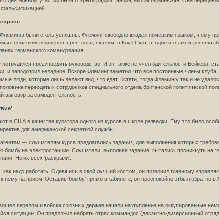
 его деятельном участии была открыта радиостанция, якобы германская. Она передав
 фальсификацией.
сторане
Флеминга были столь успешны. Флеминг свободно владел немецким языком, и ему приш
комых немецких офицеров в ресторан, скажем, в Клуб Скотта, один из самых респекта
планах германского командования.
 потрудился предупредить руководство. И он также не учел бдительности Бейкера, ст
и, и заподозрил неладное. Вскоре Флеминг заметил, что все постоянные члены клуба, о
мые люди, которые лишь делают вид, что едят. Кстати, тогда Флемингу так и не удалось
 половина переодетых сотрудников специального отдела британской политической полиц
ий выговор за самодеятельность.
твие'
ют в США в качестве куратора одного из курсов в школе разведки. Ему это было особ
директив для американской секретной службы.
гентам — слушателям курса предлагались задания, для выполнения которых требова
 бомбу на электростанции. Слушатели, выполняя задание, пытались проникнуть на те
ции. Но их всех 'раскрыли'.
, как надо работать. Одевшись в свой лучший костюм, он позвонил главному управл
к нему на прием. Оставив 'бомбу' прямо в кабинете, он преспокойно отбыл обратно в 
изошел перелом и войска союзных держав начали наступление на оккупированные нем
ся ситуации. Он предложил набрать отряд коммандос (десантно-диверсионный отряд м