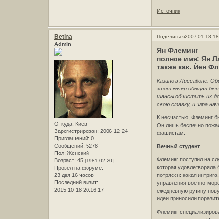
Источник
Betina
Поделиться
2007-01-18 18
Admin
Ян Флеминг
полное имя: Ян Л
также как: Йен Ф
Казино в Лиссабоне. О
этот вечер обещал быть
шансы обчистить их до
свою ставку, и игра нач
К несчастью, Флеминг бы
Откуда:
Киев
Он лишь беспечно пожал 
Зарегистрирован
: 2006-12-24
фашистам.
Приглашений:
0
Сообщений:
5278
Вечный студент
Пол:
Женский
Флеминг поступил на слу
Возраст:
45
[1981-02-20]
которая удовлетворяла 
Провел на форуме:
23 дня 16 часов
потрясен: какая интрига
Последний визит:
управления военно-морс
2015-10-18 20:16:17
ежедневную рутину нову
идеи приносили поразите
Флеминг специализирова