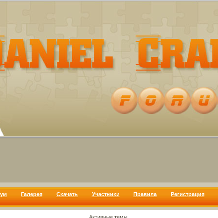
ум
Галерея
Скачать
Участники
Правила
Регистрация
Активные темы