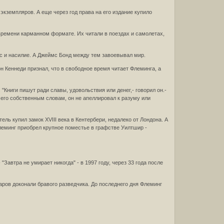
экземпляров. А еще через год права на его издание купило
времени карманном формате. Их читали в поездах и самолетах,
с и насилие. А Джеймс Бонд между тем завоевывал мир.
 Кеннеди признал, что в свободное время читает Флеминга, а
Книги пишут ради славы, удовольствия или денег,- говорил он.-
 его собственным словам, он не апеллировал к разуму или
ль купил замок XVIII века в Кентербери, недалеко от Лондона. А
леминг приобрел крупное поместье в графстве Уилтшир -
автра не умирает никогда" - в 1997 году, через 33 года после
ров доконали бравого разведчика. До последнего дня Флеминг