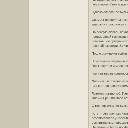
Гайд-парка. Стал устра
Однако следить за бирже
Флеминг провел "на сек
действия с союзниками, 
Но особую любовь начал
продуманной композиции
помогавшей придумывать
военной разведки. За чт
После окончания войны Ф
В последний год войны 
Горы фруктов и море ром
Кому из нас не грезило
Флеминг - в отличие от 
называться один из рома
Ловелас и женолюб, Иэн 
Флеминг решил: пора ос
С тех пор Флеминг пуск
Кстати, это имя, как не
позаимствовал у известн
сомнительными предложе
На таможне багаж профес