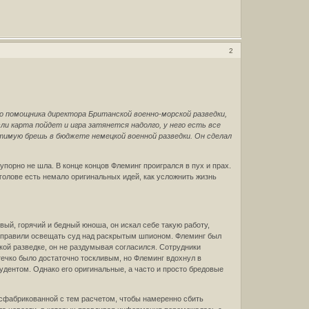
2
о помощника директора Британской военно-морской разведки,
и карта пойдет и игра затянется надолго, у него есть все
тимую брешь в бюджете немецкой военной разведки. Он сделал
упорно не шла. В конце концов Флеминг проигрался в пух и прах.
 голове есть немало оригинальных идей, как усложнить жизнь
ивый, горячий и бедный юноша, он искал себе такую работу,
отправили освещать суд над раскрытым шпионом. Флеминг был
кой разведке, он не раздумывая согласился. Сотрудники
течко было достаточно тоскливым, но Флеминг вдохнул в
удентом. Однако его оригинальные, а часто и просто бредовые
сфабрикованной с тем расчетом, чтобы намеренно сбить