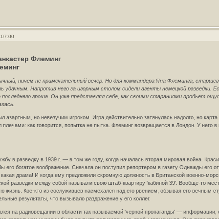
:07:00
анкастер Флеминг
леминг
бычный, ничем не примечательный вечер. Но для коммандера Яна Флеминга, старшег
 удачным. Напротив него за игорным столом сидели агенты немецкой разведки. Есл
 последнего гроша. Он уже представлял себе, как своими стараниями пробьет ощу
алась.
л азартным, но невезучим игроком. Игра действительно затянулась надолго, но карта 
плечами: как говорится, попытка не пытка. Флеминг возвращается в Лондон. У него в
жбу в разведку в 1939 г. — в том же году, когда началась вторая мировая война. Крас
бы его богатое воображение. Сначала он поступил репортером в газету Однажды его 
, какая драма! И когда ему предложили скромную должность в Британской военно-морс
кой разведки между собой называли свою штаб-квартиру 'кабиной 39'. Вообще-то мес
ю жизнь. Кое-кто из сослуживцев насмехался над его рвением, обзывая его вечным ст
льные результаты, что вызывало раздражение у его коллег.
лся на радиовещании в области так называемой 'черной пропаганды' — информации, 