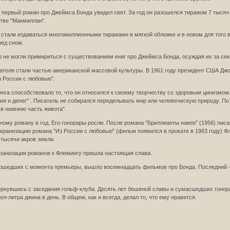
 первый роман про Джеймса Бонда увидел свет. За год он разошелся тиражом 7 тысяч 
тве "Макмиллан".
стали издаваться многомиллионными тиражами в мягкой обложке и в новом для того 
ред сном.
о не могли примириться с существованием книг про Джеймса Бонда, осуждая их за сек
ателя стали частью американской массовой культуры. В 1961 году президент США Джон
з России с любовью".
га способствовало то, что он относился к своему творчеству со здоровым цинизмом. "
ия и денег" . Писатель не собирался переделывать мир или человеческую природу. По
о в нижнюю часть живота".
ому роману в год. Его гонорары росли. После романа "Бриллианты навек" (1956) писате
экранизацию романа "Из России с любовью" (фильм появился в прокате в 1963 году) Ф
 тысячи акров земли.
кранизации романов к Флемингу пришла настоящая слава.
рошедших с момента премьеры, вышло восемнадцать фильмов про Бонда. Последний - "З
ернувшись с заседания гольф-клуба. Десять лет бешеной славы и сумасшедших гонора
ол-литра джина в день. В общем, как и всегда, делал то, что ему нравится.