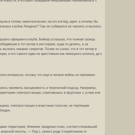
ала новости, в которых правдивая информация перемежалась с
ла в голову замечательная, на его взгляд, идея: а почему бы
бельных клубов Лондона? Там он собирался их напоить и вызнать
аршего официанта клуба. Бейкер услышал, что пьяная троица
бедавшие в тот вечер в ресторане, куда-то делись, а за
 вызнать никаких секретов. Позже он узнал, что в тот вечер в
ии, а его самого едва не арестовали как немецкого шпиона, да к
енно интересно, потому что еще в начале войны он принимал
лось проявить находчивость и творческий подход. Например,
рриторию электростанции, спрятавшись в фургонах с углем или
яющему электростанции и властным голосом, не терпящим
Лондон.
цами территории, Флеминг придумал план, соответствовавший
орской пехоты. — Пер.), своего рода 'стервятников от