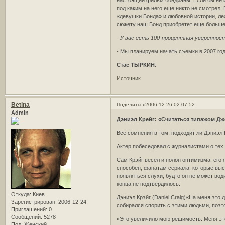
под каким на него еще никто не смотрел.
«девушки Бонда» и любовной истории, леж
сюжету наш Бонд приобретет еще больше
- У вас есть 100-процентная увереннос
- Мы планируем начать съемки в 2007 год
Стас ТЫРКИН.
Источник
Betina
Поделиться
2006-12-26 02:07:52
Admin
Дэниэл Крейг: «Считаться типажом Дж
Все сомнения в том, подходит ли Дэниэл 
Актер побеседовал с журналистами о тех 
Сам Крэйг весел и полон оптимизма, его 
способен, фанатам сериала, которые выст
появляться слухи, будто он не может вод
конца не подтвердилось.
Откуда:
Киев
Дэниэл Крэйг (Daniel Craig)«На меня это д
Зарегистрирован
: 2006-12-24
собирался спорить с этими людьми, поэто
Приглашений:
0
Сообщений:
5278
«Это увеличило мою решимость. Меня это
Пол:
Женский