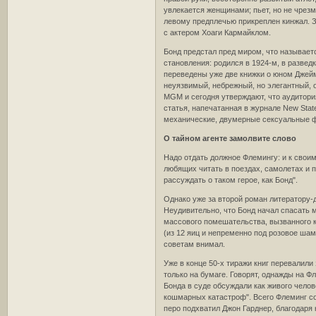
увлекается женщинами; пьет, но не чрезм
левому предплечью прикреплен кинжал. З
с актером Хоаги Кармайклом.
Бонд предстал пред миром, что называетс
становления: родился в 1924-м, в развед
переведены уже две книжки о юном Джеймс
неуязвимый, небрежный, но элегантный, 
MGM и сегодня утверждают, что аудитория
статья, напечатанная в журнале New Stat
механические, двумерные сексуальные фа
О тайном агенте замолвите слово
Надо отдать должное Флемингу: и к свои
любящих читать в поездах, самолетах и по
рассуждать о таком герое, как Бонд".
Однако уже за второй роман литератору-д
Неудивительно, что Бонд начал спасать м
массового помешательства, вызванного к
(из 12 яиц и непременно под розовое шамп
советам внимал.
Уже в конце 50-х тиражи книг перевалили
только на бумаге. Говорят, однажды на Ф
Бонда в суде обсуждали как живого челове
кошмарных катастроф". Всего Флеминг со
перо подхватил Джон Гарднер, благодаря