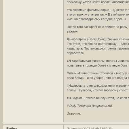
поскольку хотел найти новое направление
Его любимые фильмы серии – «Доктор Но»
этого героя, – считает он. – В этой рол
именно благодаря ему сегодня я здесь».
После того как Крэйг был принят на роль
важно».
Дэниэл Крэйг (Daniel Craig)Съемки «Кази
что это я, что все по-настоящему, – рас
нарастала. Постановщики трюков проделал
поработал».
«Я зарабатывал фингалы, порезы и синяк
испытывать гораздо более сильную боль»
Фильм «Нашествие» готовится к выходу, а
роли Бонда – и он уверен, что его всегда
«Надеюсь, это не слишком меня ограничит
элиты. Я уверен, что постараюсь уйти от 
«Я надеюсь, такого не случится, но если 
// Daily Telegraph (Inopressa.ru)
Источник
Betina
Поделиться
2007-01-09 22:59:23