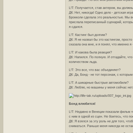
L!T: Получается, став актером, вы должн
ДК: Нет, никогда! Одно дело - детская иг
Брокколи сделала это реальностью. Мы вс
прислала переписанный сценарий, который
я сдался.
L!T: Кастинг был долгим?
ДК: Я не назвал бы это кастингом, просто
сказала она мне, и я понял, что именно я
L!T: И какова была реакция?
ДК: Напился. По полную. И отгадайте, чт
количеством льда.
L!T: Это все, что вас объединяет?
ДК: Да, Бонд - не тот персонаж, с котор
L!T: А шикарные быстрые автомобили?
ДК: Люблю, но машины у меня сейчас нет. 
Бонд влюбится!
L!T: Недавно в Венеции показали фильм «
с ним в одной из сцен. Не боитесь, что п
ДК: Я взялся за эту роль не для того, ч
сниматься. Раньше меня никогда не остан