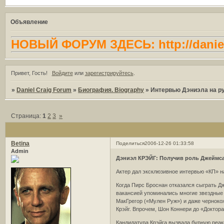
Объявление
НОВЫЙ ФОРУМ ЗДЕСЬ: http://daniel
Привет, Гость!
Войдите
или
зарегистрируйтесь
.
»
Daniel Craig Forum
»
Биография. Biography
»
Интервью Дэниэла на р
Страница:
1
2
3
»
Betina
Поделиться
2006-12-26 01:33:58
Admin
Дэниэл КРЭЙГ: Получив роль Джеймса 
Актер дал эксклюзивное интервью «КП» 
Когда Пирс Броснан отказался сыграть Дж
вакансией упоминались многие звездные и
МакГрегор («Мулен Руж») и даже черноко
Крэйг. Впрочем, Шон Коннери до «Доктора
Кандидатура Крэйга вызвала бурную реакц