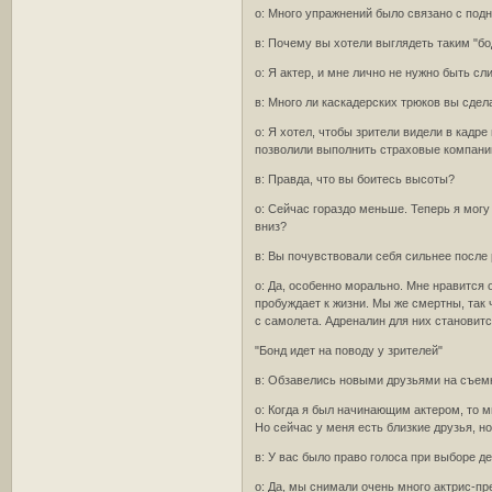
о: Много упражнений было связано с подн
в: Почему вы хотели выглядеть таким "б
о: Я актер, и мне лично не нужно быть с
в: Много ли каскадерских трюков вы сде
о: Я хотел, чтобы зрители видели в кадр
позволили выполнить страховые компании
в: Правда, что вы боитесь высоты?
о: Сейчас гораздо меньше. Теперь я могу
вниз?
в: Вы почувствовали себя сильнее после
о: Да, особенно морально. Мне нравится 
пробуждает к жизни. Мы же смертны, так 
с самолета. Адреналин для них становитс
"Бонд идет на поводу у зрителей"
в: Обзавелись новыми друзьями на съемк
о: Когда я был начинающим актером, то м
Но сейчас у меня есть близкие друзья, н
в: У вас было право голоса при выборе 
о: Да, мы снимали очень много актрис-пр