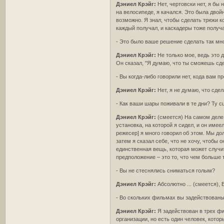
Дэниел Крэйг:
Нет, чертовски нет, я бы
на велосипеде, я качался. Это была двой
возможно. Я знал, чтобы сделать трюки к
каждый получал, и каскадеры тоже получ
- Это было ваше решение сделать так мн
Дэниел Крэйг:
Не только мое, ведь это 
Он сказал, "Я думаю, что ты сможешь сдел
- Вы когда-либо говорили нет, кода вам п
Дэниел Крэйг:
Нет, я не думаю, что сдел
- Как ваши шары поживали в те дни? Ту 
Дэниел Крэйг:
(смеется) На самом деле 
установка, на которой я сидел, и он име
режесер] я много говорил об этом. Мы до
затем я сказал себе, что не хочу, чтобы 
единственная вещь, которая может случить
предположение – это то, что чем больше 
- Вы не стеснялись сниматься голым?
Дэниел Крэйг:
Абсолютно ... (смеется),
- Во скольких фильмах вы задействован
Дэниел Крэйг:
Я задействован в трех фи
организации, но есть один человек, кото