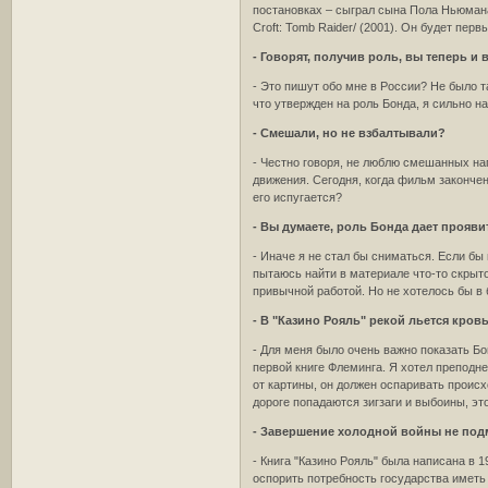
постановках – сыграл сына Пола Ньюмана 
Croft: Tomb Raider/ (2001). Он будет п
- Говорят, получив роль, вы теперь и 
- Это пишут обо мне в России? Не было та
что утвержден на роль Бонда, я сильно н
- Смешали, но не взбалтывали?
- Честно говоря, не люблю смешанных нап
движения. Сегодня, когда фильм закончен
его испугается?
- Вы думаете, роль Бонда дает прояви
- Иначе я не стал бы сниматься. Если бы 
пытаюсь найти в материале что-то скрыто
привычной работой. Но не хотелось бы в
- В "Казино Рояль" рекой льется кров
- Для меня было очень важно показать Бо
первой книге Флеминга. Я хотел преподне
от картины, он должен оспаривать происхо
дороге попадаются зигзаги и выбоины, эт
- Завершение холодной войны не под
- Книга "Казино Рояль" была написана в 
оспорить потребность государства иметь