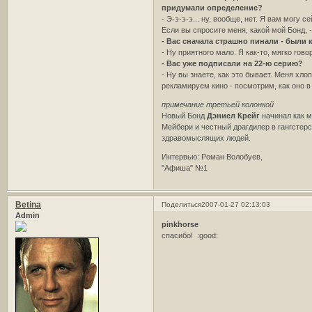
придумали определение?
- Э-э-э-э... ну, вообще, нет. Я вам могу 
Если вы спросите меня, какой мой Бонд, 
- Вас сначала страшно пинали - были 
- Ну приятного мало. Я как-то, мягко го
- Вас уже подписали на 22-ю серию?
- Ну вы знаете, как это бывает. Меня хло
рекламируем кино - посмотрим, как оно в
примечание третьей колонкой
Новый Бонд
Дэниел Крейг
начинал как м
Мейбери и честный драгдилер в гангстер
здравомыслящих людей.
Интервью: Роман Волобуев,
"Афиша" №1
Betina
Поделиться
2007-01-27 02:13:03
Admin
pinkhorse
спасибо! :good: