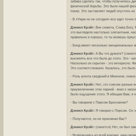
забава сделать так, чтобы получилось ди
физической борьбы. Это было нашей физич
покер. Это заставляет людей опустить их
- В «Умри но не сегодня» все идет точно
Дэниел Крэйг:
Вне сюжета, Слава Богу, 
это выглядело настолько элегантным, наск
правильно и хорошо, то ты можешь преусп
- Бонд имеет несколько эмоциональных 
Дэниел Крэйг:
А Вы что думате? (смеетс
высмеять все что было до этого. Это - кин
Насколько он скрытен - это интересно. Фа
Это соответствовало. Казалось, это было
- Роль агента сведений в Мюнхене, помог
Дэниел Крэйг:
Нет, это совсем разные в
приувеличение этих парней - вниз к запо
было ощущение этого. Я обещаю Вам, я не
- Вы говорили с Пирсом Броснаном?
Дэниел Крэйг:
Я говорил с Пирсом. Он з
- Получается, он не проклинал Вас?
Дэниел Крэйг:
(смеется) Нет, он был зам
- Возвращаясь ко всей критике, кино ве