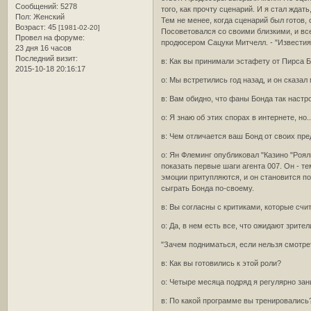
Сообщений:
5278
того, как прочту сценарий. И я стал жда
Пол:
Женский
Тем не менее, когда сценарий был готов, о
Возраст:
45
[1981-02-20]
Посоветовался со своими близкими, и все
Провел на форуме:
продюсером Сацуки Митчелл. - "Известия"
23 дня 16 часов
Последний визит:
в: Как вы принимали эстафету от Пирса 
2015-10-18 20:16:17
о: Мы встретились год назад, и он сказал
в: Вам обидно, что фаны Бонда так настр
о: Я знаю об этих спорах в интернете, н
в: Чем отличается ваш Бонд от своих пр
о: Ян Флеминг опубликовал "Казино "Роял
показать первые шаги агента 007. Он - т
эмоции притупляются, и он становится п
сыграть Бонда по-своему.
в: Вы согласны с критиками, которые сч
о: Да, в нем есть все, что ожидают зрит
"Зачем подниматься, если нельзя смотре
в: Как вы готовились к этой роли?
о: Четыре месяца подряд я регулярно за
в: По какой программе вы тренировались