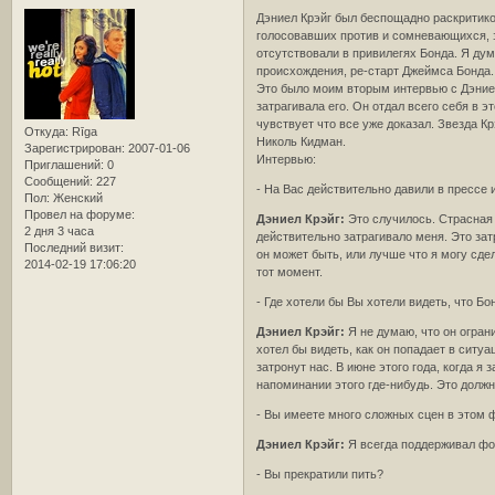
Дэниел Крэйг был беспощадно раскритико
голосовавших против и сомневающихся, за
отсутствовали в привилегях Бонда. Я дум
происхождения, ре-старт Джеймса Бонда.
Это было моим вторым интервью с Дэниел
затрагивала его. Он отдал всего себя в 
чувствует что все уже доказал. Звезда К
Откуда:
Rīga
Николь Кидман.
Зарегистрирован
: 2007-01-06
Интервью:
Приглашений:
0
Сообщений:
227
- На Вас действительно давили в прессе 
Пол:
Женский
Провел на форуме:
Дэниел Крэйг:
Это случилось. Страсная в
2 дня 3 часа
действительно затрагивало меня. Это зат
Последний визит:
он может быть, или лучше что я могу сде
2014-02-19 17:06:20
тот момент.
- Где хотели бы Вы хотели видеть, что Б
Дэниел Крэйг:
Я не думаю, что он ограни
хотел бы видеть, как он попадает в ситуа
затронут нас. В июне этого года, когда 
напоминании этого где-нибудь. Это долж
- Вы имеете много сложных сцен в этом 
Дэниел Крэйг:
Я всегда поддерживал фор
- Вы прекратили пить?