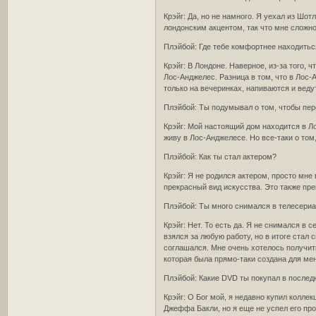
Крэйг: Да, но не намного. Я уехал из Шот
лондонским акцентом, так что мне сложн
Плэйбой: Где тебе комфортнее находитьс
Крэйг: В Лондоне. Наверное, из-за того,
Лос-Анджелес. Разница в том, что в Лос
только на вечеринках, напиваются и веду
Плэйбой: Ты подумывал о том, чтобы пер
Крэйг: Мой настоящий дом находится в Ло
живу в Лос-Анджелесе. Но все-таки о том
Плэйбой: Как ты стал актером?
Крэйг: Я не родился актером, просто мне
прекрасный вид искусства. Это также пре
Плэйбой: Ты много снимался в телесери
Крэйг: Нет. То есть да. Я не снимался в 
взялся за любую работу, но в итоге стал
соглашался. Мне очень хотелось получит
которая была прямо-таки создана для мен
Плэйбой: Какие DVD ты покупал в послед
Крэйг: О Бог мой, я недавно купил колле
Джеффа Бакли, но я еще не успел его пр