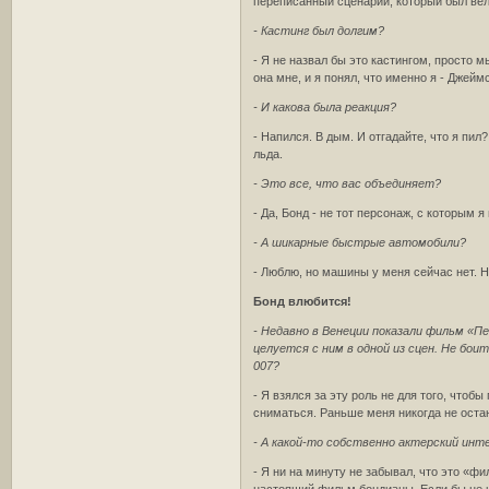
переписанный сценарий, который был вели
- Кастинг был долгим?
- Я не назвал бы это кастингом, просто м
она мне, и я понял, что именно я - Джейм
- И какова была реакция?
- Напился. В дым. И отгадайте, что я пи
льда.
- Это все, что вас объединяет?
- Да, Бонд - не тот персонаж, с которым 
- А шикарные быстрые автомобили?
- Люблю, но машины у меня сейчас нет. Н
Бонд влюбится!
- Недавно в Венеции показали фильм «П
целуется с ним в одной из сцен. Не бо
007?
- Я взялся за эту роль не для того, чтоб
сниматься. Раньше меня никогда не остан
- А какой-то собственно актерский инте
- Я ни на минуту не забывал, что это «ф
настоящий фильм бондианы. Если бы не иг