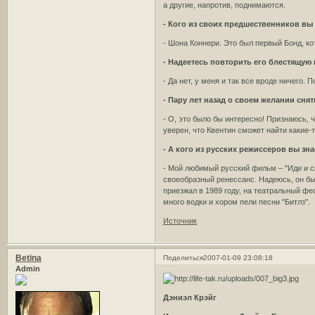
а другие, напротив, поднимаются.
- Кого из своих предшественников вы
- Шона Коннери. Это был первый Бонд, ко
- Надеетесь повторить его блестящую
- Да нет, у меня и так все вроде ничего. 
- Пару лет назад о своем желании сня
- О, это было бы интересно! Признаюсь,
уверен, что Квентин сможет найти какие
- А кого из русских режиссеров вы зна
- Мой любимый русский фильм – "Иди и см
своеобразный ренессанс. Надеюсь, он быс
приезжал в 1989 году, на театральный фе
много водки и хором пели песни "Битлз".
Источник
Betina
Поделиться
2007-01-09 23:08:18
Admin
Дэниэл Крэйг