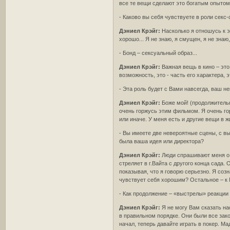
все те вещи сделают это богатым опытом
- Каково вы себя чувствуете в роли секс
Дэниел Крэйг:
Насколько я отношусь к э
хорошо... Я не знаю, я смущен, я не знаю, 
- Бонд – сексуальный образ...
Дэниел Крэйг:
Важная вещь в кино – это 
возможность, это - часть его характера,
- Эта роль будет с Вами навсегда, ваш не
Дэниел Крэйг:
Боже мой! (продолжительн
очень горжусь этим фильмом. Я очень гор
или иначе. У меня есть и другие вещи в ж
- Вы имеете две невероятные сцены, с в
была ваша идея или директора?
Дэниел Крэйг:
Люди спрашивают меня о т
стреляет в г.Вайта с другого конца сада.
показывая, что я говорю серьезно. Я соз
чувствует себя хорошим? Остальное – к 
- Как продолжение – «выстрелы» реакции 
Дэниел Крэйг:
Я не могу Вам сказать на
в правильном порядке. Они были все зак
начал, теперь давайте играть в покер. М