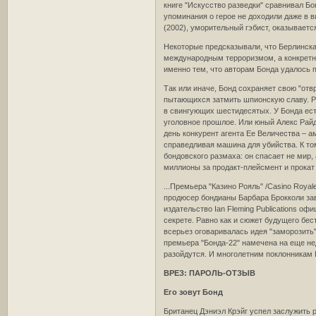
книге "Искусство разведки" сравнивал Б
упоминания о герое не доходили даже в в
(2002), уморительный гэбист, оказывает
Некоторые предсказывали, что Берлинска
международным терроризмом, а конкретно
именно тем, что авторам Бонда удалось п
Так или иначе, Бонд сохраняет свою "от
пытающихся затмить шпионскую славу. Ре
в свингующих шестидесятых. У Бонда есть
уголовное прошлое. Или юный Алекс Райд
день конкурент агента Ее Величества – а
справедливая машина для убийства. К то
бондовского размаха: он спасает не мир,
миллионы за продакт-плейсмент и прокат 
...Премьера "Казино Рояль" /Casino Roya
продюсер бондианы Барбара Брокколи зав
издательство Ian Fleming Publications о
секрете. Равно как и сюжет будущего б
всерьез оговаривалась идея "заморозить"
премьера "Бонда-22" намечена на еще не
разойдутся. И многолетним поклонникам Б
ВРЕЗ: ПАРОЛЬ-ОТЗЫВ
Его зовут Бонд
Британец Дэниэл Крэйг успел заслужить 