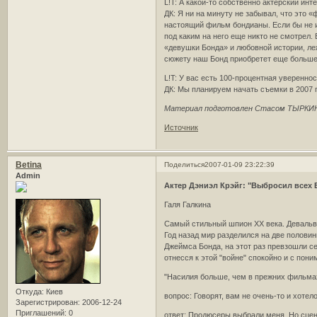
L!T: А какой-то собственно актерский инт
ДК: Я ни на минуту не забывал, что это 
настоящий фильм бондианы. Если бы не иг
под каким на него еще никто не смотрел.
«девушки Бонда» и любовной истории, леж
сюжету наш Бонд приобретет еще больше
L!T: У вас есть 100-процентная уверенно
ДК: Мы планируем начать съемки в 2007 г
Материал подготовлен Стасом ТЫРКИ
Источник
Betina
Поделиться
2007-01-09 23:22:39
Admin
Актер Дэниэл Крэйг: "Выбросил всех Б
Галя Галкина
Самый стильный шпион ХХ века. Девальв
Год назад мир разделился на две половин
Джеймса Бонда, на этот раз превзошли се
отнесся к этой "войне" спокойно и с пон
"Насилия больше, чем в прежних фильма
Откуда:
Киев
вопрос: Говорят, вам не очень-то и хотел
Зарегистрирован
: 2006-12-24
Приглашений:
0
ответ: Продюсеры выбрали меня. Но сцена