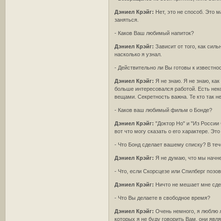
Дэниел Крэйг:
Нет, это не способ. Это 
заняться.
- Каков Ваш любимый напиток?
Дэниел Крэйг:
Зависит от того, как сил
насколько я узнал.
- Действительно ли Вы готовы к известно
Дэниел Крэйг:
Я не знаю. Я не знаю, как
больше интересовался работой. Есть нек
вещами. Секретность важна. Те кто так не
- Каков ваш любимый фильм о Бонде?
Дэниел Крэйг:
"Доктор Нo" и "Из Росси
вот что могу сказать о его характере. Это
- Что Бонд сделает вашему списку? В теч
Дэниел Крэйг:
Я не думаю, что мы начне
- Что, если Скорсцезе или Спилберг позо
Дэниел Крэйг:
Ничто не мешает мне сдел
- Что Вы делаете в свободное время?
Дэниел Крэйг:
Очень немного, я люблю л
которых я не буду говорить Вам, они яв