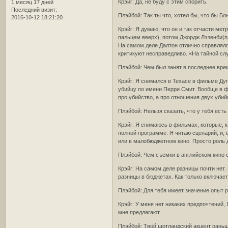
Крэйг: Да, не буду с этим спорить.
1 месяц 17 дней
Последний визит:
Плэйбой: Так ты что, хотел бы, что бы Б
2016-10-12 18:21:20
Крэйг: Я думаю, что он и так отчасти м
пальцем вверх), потом Джордж Лэзенби(па
На самом деле Далтон отлично справлялс
критикуют несправедливо. «На тайной слу
Плэйбой: Чем был занят в последнее вре
Крэйг: Я снимался в Техасе в фильме Дуг
убийцу по имени Перри Смит. Вообще в ф
про убийство, а про отношения двух убий
Плэйбой: Нельзя сказать, что у тебя ес
Крэйг: Я снимаюсь в фильмах, которые, к
полной программе. Я читаю сценарий, и, 
или в малобюджетном кино. Просто роль 
Плэйбой: Чем съемки в английском кино 
Крэйг: На самом деле разницы почти нет.
разницы в бюджетах. Как только включаетс
Плэйбой: Для тебя имеет значение опыт 
Крэйг: У меня нет никаких предпочтений,
мне предлагают.
Плэйбой: Твой шотландский акцент рань