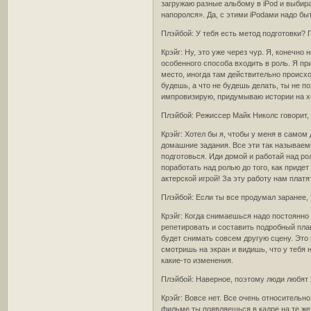
загружаю разные альбому в iPod и выбира
напоролся». Да, с этими iPodами надо бы
Плэйбой: У тебя есть метод подготовки? 
Крэйг: Ну, это уже через чур. Я, конечно
особенного способа входить в роль. Я п
место, иногда там действительно происхо
будешь, а что не будешь делать, ты не п
импровизирую, придумываю истории на х
Плэйбой: Режиссер Майк Николс говорит,
Крэйг: Хотел бы я, чтобы у меня в самом
домашние задания. Все эти так называемы
подготовься. Иди домой и работай над ро
поработать над ролью до того, как приде
актерской игрой! За эту работу нам платя
Плэйбой: Если ты все продумал заранее,
Крэйг: Когда снимаешься надо постоянно
репетировать и составить подробный план
будет снимать совсем другую сцену. Это 
смотришь на экран и видишь, что у тебя н
какие-то изменения.
Плэйбой: Наверное, поэтому люди любят х
Крэйг: Вовсе нет. Все очень относительно
фильме ты появляешься в кадре на те же д