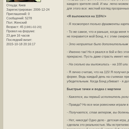
каждого зрителя свой. И мы легко можем 
Откуда:
Киев
для этого все: жесткий взгляд прозрачных
Зарегистрирован
: 2006-12-24
Приглашений:
0
«Я выложился на 115%!»
Сообщений:
5278
Пол:
Женский
- Я посмотрел только фрагменты картин
Возраст:
45
[1981-02-20]
Провел на форуме:
- То же самое, что и раньше, когда меня
23 дня 16 часов
не понравится мой Бонд, я с этим смирюс
Последний визит:
2015-10-18 20:16:17
- Это неприятие было дополнительным
- Именно так! Но я рвался в бой и без эт
прекрасно. Пусть даже страсть имеет нег
- На сколько вы выложились - на 100 или
- Я лично считаю, что на 115! Я получил
форме. Ведь каждый день на съемках при
убедительным. Когда Бонд убивает - я до
Быстрые тачки и водка с мартини
- Кажется, вы первый исполнитель роли
- Правда? Но все мои ровесники играли в
- Получается, став актером, вы должны
- Нет, никогда! Одно дело - детская игра
сделала это реальностью. Мы встретились