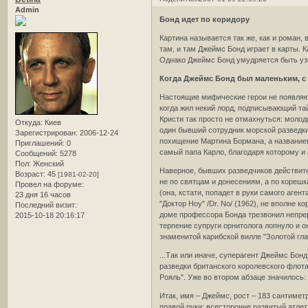
Admin
Бонд идет по коридору
Картина называется так же, как и роман,
там, и там Джеймс Бонд играет в карты. 
Однако Джеймс Бонд умудряется быть уз
Когда Джеймс Бонд был маленьким, с
Настоящие мифические герои не появляют
когда жил некий лорд, подписывающий тайн
Кристи так просто не отмахнуться: молод
Откуда:
Киев
один бывший сотрудник морской разведки
Зарегистрирован
: 2006-12-24
похищение Мартина Бормана, а названием
Приглашений:
0
самый папа Карло, благодаря которому и
Сообщений:
5278
Пол:
Женский
Наверное, бывших разведчиков действите
Возраст:
45
[1981-02-20]
не по святцам и донесениям, а по корешк
Провел на форуме:
(она, кстати, попадет в руки самого аген
23 дня 16 часов
"Доктор Ноу" /Dr. No/ (1962), не вполн
Последний визит:
доме профессора Бонда трезвонил непре
2015-10-18 20:16:17
терпение супруги орнитолога лопнуло и о
знаменитой карибской вилле "Золотой гла
...Так или иначе, суперагент Джеймс Бон
разведки британского королевского флот
Рояль". Уже во втором абзаце значилось:
Итак, имя – Джеймс, рост – 183 сантимет
правой руки; всесторонне развитый атлет