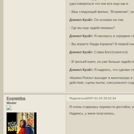
удостовериться что они все еще как я.
- Ваш следующий фильм, "Вторжение", он 
Дэниел Крэйг:
Он основан на том.
- Где вы еще задействованы?
Дэниел Крэйг:
Я нахожусь в середине с
- Вы играете Лорда Азраила? В первой книг
Дэниел Крэйг:
Слава Богу!(смеется)
- В третьей книге, он уже больше задейс
Дэниел Крэйг:
Я надеюсь, что сделаю это
«Казино Рояль» выходит в кинотеатрах в 
действия, сцены пытки, сексуального сод
Evangelina
Поделиться
2007-01-20 20:52:34
Moder
Я очень старалась перевести достойно, 
Надеюсь, у меня получилось.