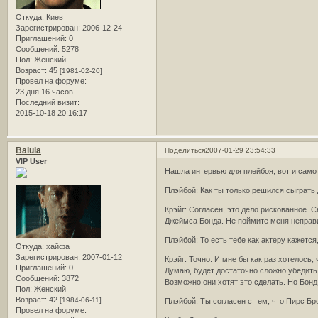
Откуда:
Киев
Зарегистрирован
: 2006-12-24
Приглашений:
0
Сообщений:
5278
Пол:
Женский
Возраст:
45
[1981-02-20]
Провел на форуме:
23 дня 16 часов
Последний визит:
2015-10-18 20:16:17
Balula
Поделиться
2007-01-29 23:54:33
VIP User
Нашла интервью для плейбоя, вот и само
Плэйбой: Как ты только решился сыграть
Крэйг: Согласен, это дело рискованное. С
Джеймса Бонда. Не поймите меня неправил
Плэйбой: То есть тебе как актеру кажетс
Откуда:
хайфа
Зарегистрирован
: 2007-01-12
Крэйг: Точно. И мне бы как раз хотелось
Приглашений:
0
Думаю, будет достаточно сложно убедить 
Сообщений:
3872
Возможно они хотят это сделать. Но Бонд
Пол:
Женский
Возраст:
42
[1984-06-11]
Плэйбой: Ты согласен с тем, что Пирс Б
Провел на форуме: