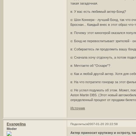
такая загадочная.
в: У вас есть любимый актер-Бонд?
о: Шон Коннери - лучший Бонд, так что 
Броснан... Каждый внес в этот образ что-т
в: Почему этот киногерой оказался попул
о: Бонд не перевоспитывает зрителей - он
в: Собираетесь ли продолжить вашу бонд
о: Сначала хочу отдохнуть, а потом подк
в: Мечтаете об "Оскаре"?
о: Как и любой другой актер. Хотя для себ
в: На что потратите гонорар за этот филь
о: Не успел подумать об этом. Может, по
Aston Martin DBS. (Этот новый автомобил
определенный процент от продажи билетов
Источник
Evangelina
Поделиться
2007-01-20 20:22:58
Moder
Актер приносит крутизну и остроту, т