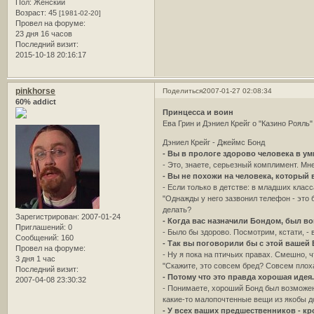
Пол:
Женский
Возраст:
45
[1981-02-20]
Провел на форуме:
23 дня 16 часов
Последний визит:
2015-10-18 20:16:17
pinkhorse
Поделиться
2007-01-27 02:08:34
60% addict
Принцесса и воин
Ева Грин и Дэниел Крейг о "Казино Рояль" 
Дэниел Крейг - Джеймс Бонд
- Вы в прологе здорово человека в ум
- Это, знаете, серьезный комплимент. Мне
- Вы не похожи на человека, который 
- Если только в детстве: в младших класс
"Однажды у него зазвонил телефон - это 
делать?
Зарегистрирован
: 2007-01-24
- Когда вас назначили Бондом, был во
Приглашений:
0
- Было бы здорово. Посмотрим, кстати, -
Сообщений:
160
- Так вы поговорили бы с этой вашей 
Провел на форуме:
- Ну я пока на птичьих правах. Смешно, ч
3 дня 1 час
"Скажите, это совсем бред? Совсем плоха
Последний визит:
- Потому что это правда хорошая идея
2007-04-08 23:30:32
- Понимаете, хороший Бонд был возможен 
какие-то малопочтенные вещи из якобы д
- У всех ваших предшественников - кр