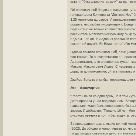
кстати, "буквально истерзали" за то, что
Об официальной бондиане написано чуть ли
гонорар Шона Коннери за "Доктора Ноу" б
1,25 миллиона долларов. А предшественн
сказать, что любая информация о Бонде, 
подсчитано не только количество выпиты
рассчитали математическую модель девуш
57,5 см – 85 см. Ни одна из реальных п
секретной службе Ее Величества" /On Her M
Однако помимо официальной, санкциониро
все тяжкие. То он встречается с Шерлок
Афганистане), а то и вовсе выступает гл
Максим Максимович Исаев. С некоторых по
дорасти до полковника, уйти в политику 
Джеймс Бонд всегда был неравнодушен к 
Это – бессмертие
"Работы было на один день, но я там чут
детонировала у нас под сиденьем. Вечеро
наша каля-маля была совершенно безразли
злодея. И добавлял: "Прошло 16 лет. Мо
русского летчика и почти без акцента гов
За прошедшие годы эликсир вечной жизни 
(2002). До обидного мало, учитывая, что
тогда, когда в советской действительнос