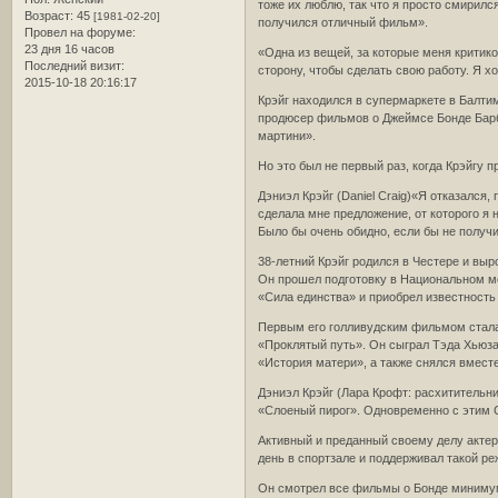
тоже их люблю, так что я просто смирилс
Возраст:
45
[1981-02-20]
получился отличный фильм».
Провел на форуме:
23 дня 16 часов
«Одна из вещей, за которые меня критиков
Последний визит:
сторону, чтобы сделать свою работу. Я х
2015-10-18 20:16:17
Крэйг находился в супермаркете в Балти
продюсер фильмов о Джеймсе Бонде Барба
мартини».
Но это был не первый раз, когда Крэйгу 
Дэниэл Крэйг (Daniel Craig)«Я отказался,
сделала мне предложение, от которого я н
Было бы очень обидно, если бы не получ
38-летний Крэйг родился в Честере и вы
Он прошел подготовку в Национальном мо
«Сила единства» и приобрел известность
Первым его голливудским фильмом стала 
«Проклятый путь». Он сыграл Тэда Хьюза
«История матери», а также снялся вмест
Дэниэл Крэйг (Лара Крофт: расхитительни
«Слоеный пирог». Одновременно с этим С
Активный и преданный своему делу актер,
день в спортзале и поддерживал такой ре
Он смотрел все фильмы о Бонде минимум п