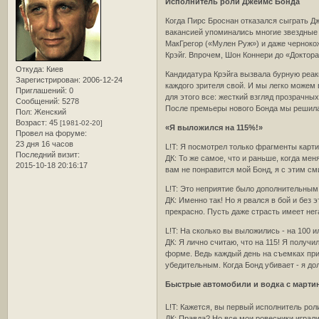
Исполнитель роли Джеймс Бонда
Когда Пирс Броснан отказался сыграть Дж
вакансией упоминались многие звездные и
МакГрегор («Мулен Руж») и даже черноко
Крэйг. Впрочем, Шон Коннери до «Доктора
Откуда:
Киев
Кандидатура Крэйга вызвала бурную реакц
Зарегистрирован
: 2006-12-24
каждого зрителя свой. И мы легко можем 
Приглашений:
0
для этого все: жесткий взгляд прозрачных
Сообщений:
5278
После премьеры нового Бонда мы решила п
Пол:
Женский
Возраст:
45
[1981-02-20]
«Я выложился на 115%!»
Провел на форуме:
23 дня 16 часов
L!T: Я посмотрел только фрагменты карти
Последний визит:
ДК: То же самое, что и раньше, когда ме
2015-10-18 20:16:17
вам не понравится мой Бонд, я с этим см
L!T: Это неприятие было дополнительны
ДК: Именно так! Но я рвался в бой и без 
прекрасно. Пусть даже страсть имеет нег
L!T: На сколько вы выложились - на 100 и
ДК: Я лично считаю, что на 115! Я получ
форме. Ведь каждый день на съемках при
убедительным. Когда Бонд убивает - я до
Быстрые автомобили и водка с марти
L!T: Кажется, вы первый исполнитель рол
ДК: Правда? Но все мои ровесники играли