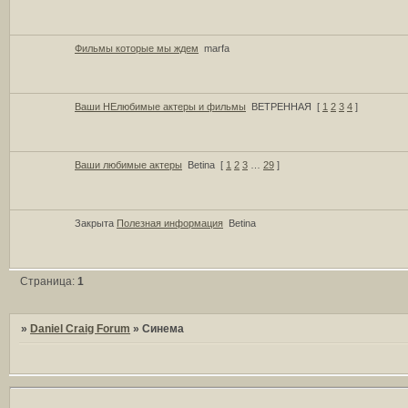
Фильмы которые мы ждем
marfa
Ваши НЕлюбимые актеры и фильмы
ВЕТРЕННАЯ
[
1
2
3
4
]
Ваши любимые актеры
Betina
[
1
2
3
…
29
]
Закрыта
Полезная информация
Betina
Страница:
1
»
Daniel Craig Forum
»
Синема