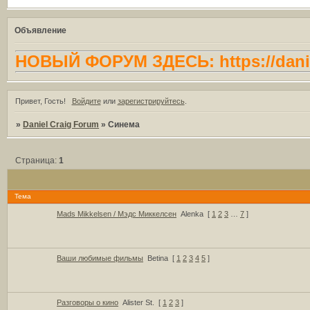
Объявление
НОВЫЙ ФОРУМ ЗДЕСЬ: https://danie
Привет, Гость!
Войдите
или
зарегистрируйтесь
.
»
Daniel Craig Forum
»
Синема
Страница:
1
Тема
Mads Mikkelsen / Мэдс Миккелсен
Alenka
[
1
2
3
…
7
]
Ваши любимые фильмы
Betina
[
1
2
3
4
5
]
Разговоры о кино
Alister St.
[
1
2
3
]