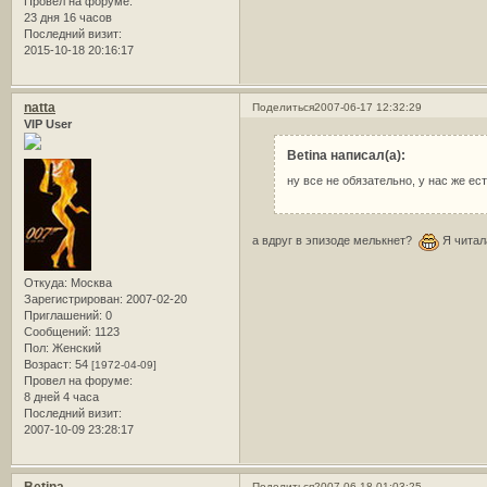
Провел на форуме:
23 дня 16 часов
Последний визит:
2015-10-18 20:16:17
natta
Поделиться
2007-06-17 12:32:29
VIP User
Betina написал(а):
ну все не обязательно, у нас же ес
а вдруг в эпизоде мелькнет?
Я читала
Откуда:
Москва
Зарегистрирован
: 2007-02-20
Приглашений:
0
Сообщений:
1123
Пол:
Женский
Возраст:
54
[1972-04-09]
Провел на форуме:
8 дней 4 часа
Последний визит:
2007-10-09 23:28:17
Поделиться
2007-06-18 01:03:25