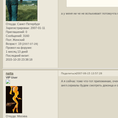
а у меня ни че не вспыхивает потомучта
Откуда:
Санкт-Петербург
Зарегистрирован
: 2007-01-11
Приглашений:
0
Сообщений:
3160
Пол:
Женский
Возраст:
19
[2007-07-28]
Провел на форуме:
1 месяц 13 дней
Последний визит:
2015-10-20 23:38:18
natta
Поделиться
2007-06-15 13:57:28
VIP User
А я сейчас тоже что-тот припоминаю, оче
англ.сериалы будем смотреть доконца и 
Откуда:
Москва