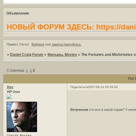
Объявление
НОВЫЙ ФОРУМ ЗДЕСЬ: https://danie
Привет, Гость!
Войдите
или
зарегистрируйтесь
.
»
Daniel Craig Forum
»
Фильмы. Movies
»
The Fortunes and Misfortunes of
Страница:
«
1
2
The 
Xev
Поделиться
2007-06-14 00:24:40
VIP User
Ветренная
это все в какой серии? У ме
Откуда:
Москва