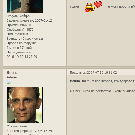
сцена
.Не могу проститьМ
Откуда:
хайфа
Зарегистрирован
: 2007-01-12
Приглашений:
0
Сообщений:
3872
Пол:
Женский
Возраст:
42
[1984-06-11]
Провел на форуме:
1 месяц 17 дней
Последний визит:
2016-10-12 18:21:20
Betina
Поделиться
2007-07-19 16:31:02
Admin
Balula
, так ты у нас первая, кто добралс
а я все никак не посмотрю... хочу сначал
Откуда:
Киев
Зарегистрирован
: 2006-12-24