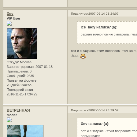
Xev
Поделиться
2007-06-14 23:24:07
VIP User
ice_lady написал(а):
сериал точно помню смотрела, глав
вот и я задаюсь этим вопросом! только вч
:heat:
Откуда:
Москва
Зарегистрирован
: 2007-01-18
Приглашений:
0
Сообщений:
2635
Провел на форуме:
20 дней 8 часов
Последний визит:
2016-11-25 17:34:29
ВЕТРЕННАЯ
Поделиться
2007-06-14 23:29:57
Moder
Xev написал(а):
вот и я задаюсь этим вопросом! тол
вспыхивают