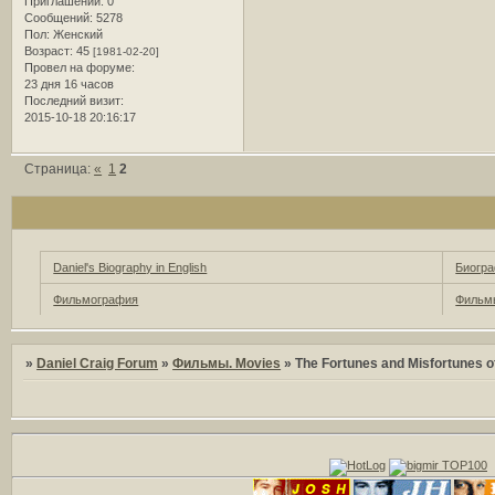
Приглашений:
0
Сообщений:
5278
Пол:
Женский
Возраст:
45
[1981-02-20]
Провел на форуме:
23 дня 16 часов
Последний визит:
2015-10-18 20:16:17
Страница:
«
1
2
Daniel's Biography in English
Биогра
Фильмография
Фильмы
»
Daniel Craig Forum
»
Фильмы. Movies
»
The Fortunes and Misfortunes of