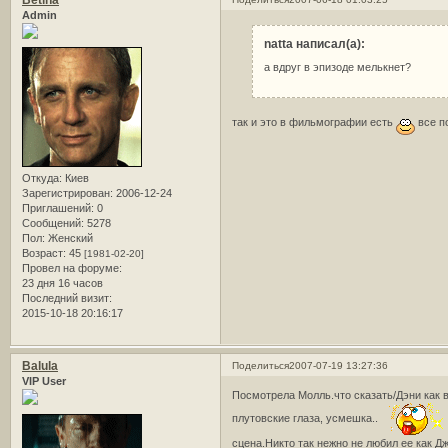
Betina
Admin
natta написал(а):
а вдруг в эпизоде мелькнет?
так и это в фильмографии есть
все п
Откуда:
Киев
Зарегистрирован
: 2006-12-24
Приглашений:
0
Сообщений:
5278
Пол:
Женский
Возраст:
45
[1981-02-20]
Провел на форуме:
23 дня 16 часов
Последний визит:
2015-10-18 20:16:17
Balula
Поделиться
2007-07-19 13:27:36
VIP User
Посмотрела Молль.что сказать/Дэни как вс
плутовские глаза, усмешка..
сцена.Никто так нежно не любил ее как