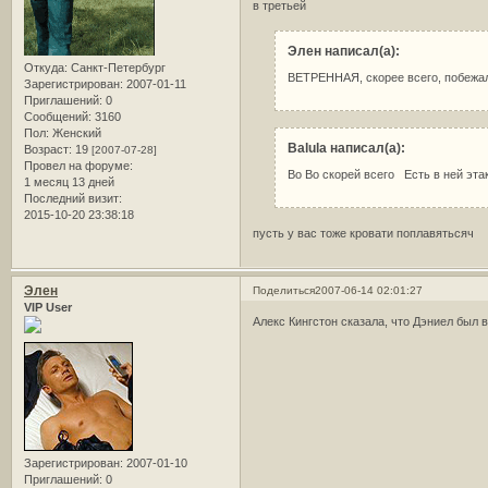
в третьей
Элен написал(а):
Откуда:
Санкт-Петербург
ВЕТРЕННАЯ, скорее всего, побежала
Зарегистрирован
: 2007-01-11
Приглашений:
0
Сообщений:
3160
Пол:
Женский
Balula написал(а):
Возраст:
19
[2007-07-28]
Провел на форуме:
Во Во скорей всего Есть в ней эта
1 месяц 13 дней
Последний визит:
2015-10-20 23:38:18
пусть у вас тоже кровати поплавятьсяч
Элен
Поделиться
2007-06-14 02:01:27
VIP User
Алекс Кингстон сказала, что Дэниел был 
Зарегистрирован
: 2007-01-10
Приглашений:
0