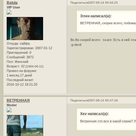
Balula
Поделиться
2007-06-14 00:44:25
VIP User
Элен написал(а):
ВЕТРЕННАЯ, скорее всего, побежала
Во Во скорей всего :scare: Есть в ней эт
Откуда:
хайфа
:g-devil:
Зарегистрирован
: 2007-01-12
Приглашений:
0
Сообщений:
3872
Пол:
Женский
Возраст:
42
[1984-06-11]
Провел на форуме:
1 месяц 17 дней
Последний визит:
2016-10-12 18:21:20
ВЕТРЕННАЯ
Поделиться
2007-06-14 00:47:18
Moder
Xev написал(а):
Ветренная это все в какой серии? 