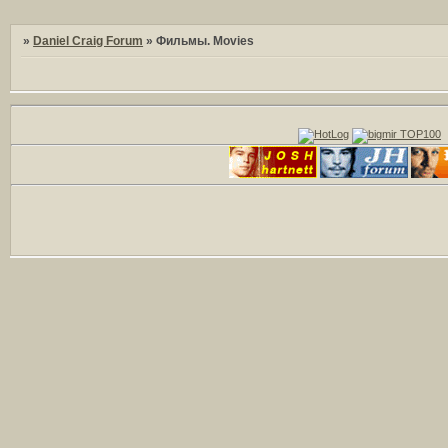
»
Daniel Craig Forum
»
Фильмы. Movies