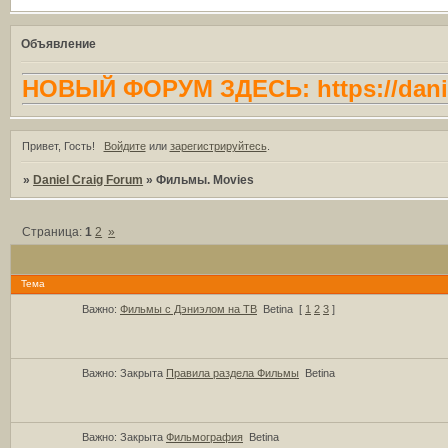
Объявление
НОВЫЙ ФОРУМ ЗДЕСЬ: https://danie
Привет, Гость!
Войдите
или
зарегистрируйтесь
.
»
Daniel Craig Forum
»
Фильмы. Movies
Страница:
1
2
»
Тема
Важно:
Фильмы с Дэниэлом на ТВ
Betina
[
1
2
3
]
Важно:
Закрыта
Правила раздела Фильмы
Betina
Важно:
Закрыта
Фильмография
Betina