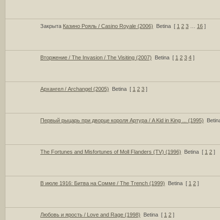
Закрыта
Казино Рояль / Casino Royale (2006)
Betina
[
1
2
3
…
16
]
Вторжение / The Invasion / The Visiting (2007)
Betina
[
1
2
3
4
]
Архангел / Archangel (2005)
Betina
[
1
2
3
]
Первый рыцарь при дворце короля Артура / A Kid in King ... (1995)
Betin
The Fortunes and Misfortunes of Moll Flanders (TV) (1996)
Betina
[
1
2
]
В июле 1916: Битва на Сомме / The Trench (1999)
Betina
[
1
2
]
Любовь и ярость / Love and Rage (1998)
Betina
[
1
2
]