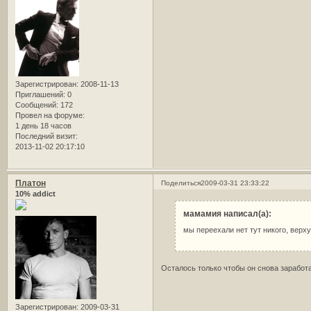
Зарегистрирован
: 2008-11-13
Приглашений:
0
Сообщений:
172
Провел на форуме:
1 день 18 часов
Последний визит:
2013-11-02 20:17:10
Платон
Поделиться
2009-03-31 23:33:22
10% addict
мамамия написал(а):
мы переехали нет тут никого, верх
Осталось только чтобы он снова заработ
Зарегистрирован
: 2009-03-31