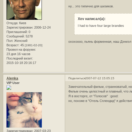
ну... это типично для шизиков.
Xev написал(а):
Откуда:
Киев
I had to have four large brandies
Зарегистрирован
: 2006-12-24
Приглашений:
0
Сообщений:
5278
Пол:
Женский
охохоооо, пьянь форменная, наш Дэниэ
Возраст:
45
[1981-02-20]
Провел на форуме:
23 дня 16 часов
Последний визит:
2015-10-18 20:16:17
Alenka
Поделиться
2007-07-12 15:05:15
VIP User
Замечательный фильм, странноватый, но
Фильм очень целостный и плавный, что л
Я в восторге, от "Голосов" :good:
но, похоже в "Отель Сплендид" я действи
Зарегистрирован
: 2007-03-23