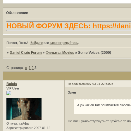
Объявление
НОВЫЙ ФОРУМ ЗДЕСЬ: https://danie
Привет, Гость!
Войдите
или
зарегистрируйтесь
.
»
Daniel Craig Forum
»
Фильмы. Movies
»
Some Voices (2000)
Страница:
«
1
2
3
Balula
Поделиться
2007-03-04 22:54:35
VIP User
Элен
А уж как он там занимается любов
Не мне нужно отдохнуть от Крэйга а то по
Откуда:
хайфа
Зарегистрирован
: 2007-01-12