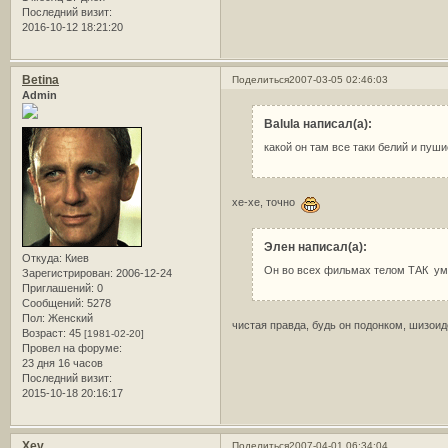
Последний визит:
2016-10-12 18:21:20
Betina
Поделиться
2007-03-05 02:46:03
Admin
Balula написал(а):
какой он там все таки белий и пуш
хе-хе, точно
Элен написал(а):
Откуда:
Киев
Он во всех фильмах телом ТАК уме
Зарегистрирован
: 2006-12-24
Приглашений:
0
Сообщений:
5278
Пол:
Женский
чистая правда, будь он подонком, шизоид
Возраст:
45
[1981-02-20]
Провел на форуме:
23 дня 16 часов
Последний визит:
2015-10-18 20:16:17
Xev
Поделиться
2007-04-01 06:34:04