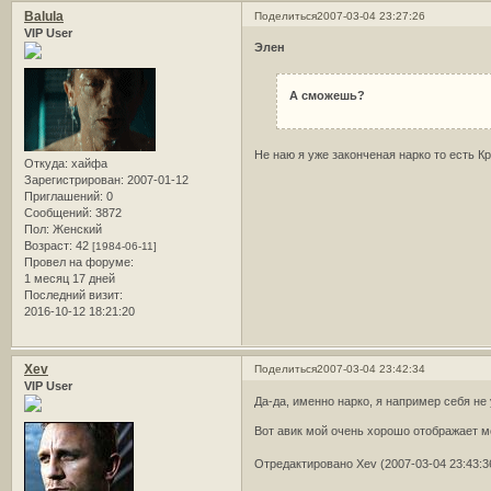
Balula
Поделиться
2007-03-04 23:27:26
VIP User
Элен
А сможешь?
Не наю я уже законченая нарко то есть Кр
Откуда:
хайфа
Зарегистрирован
: 2007-01-12
Приглашений:
0
Сообщений:
3872
Пол:
Женский
Возраст:
42
[1984-06-11]
Провел на форуме:
1 месяц 17 дней
Последний визит:
2016-10-12 18:21:20
Xev
Поделиться
2007-03-04 23:42:34
VIP User
Да-да, именно нарко, я например себя не
Вот авик мой очень хорошо отображает 
Отредактировано Xev (2007-03-04 23:43:3