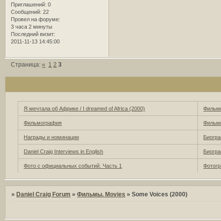
Приглашений:
0
Сообщений:
22
Провел на форуме:
3 часа 2 минуты
Последний визит:
2011-11-13 14:45:00
Страница:
«
1
2
3
Я мечтала об Африке / I dreamed of Africa (2000)
Фильмы
Фильмография
Фильмы
Награды и номинации
Биогра
Daniel Craig Interviews in English
Биогра
Фото с официальных событий. Часть 1
Фотогр
»
Daniel Craig Forum
»
Фильмы. Movies
»
Some Voices (2000)