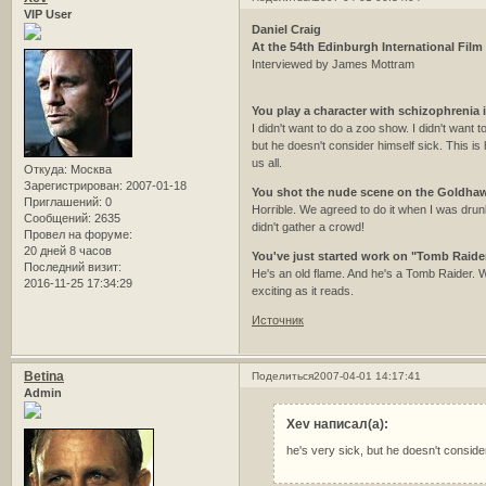
VIP User
Daniel Craig
At the 54th Edinburgh International Film 
Interviewed by James Mottram
You play a character with schizophrenia
I didn't want to do a zoo show. I didn't want 
but he doesn't consider himself sick. This is h
us all.
Откуда:
Москва
Зарегистрирован
: 2007-01-18
You shot the nude scene on the Goldhaw
Приглашений:
0
Horrible. We agreed to do it when I was drunk 
Сообщений:
2635
didn't gather a crowd!
Провел на форуме:
20 дней 8 часов
You've just started work on "Tomb Raider
Последний визит:
He's an old flame. And he's a Tomb Raider. We
2016-11-25 17:34:29
exciting as it reads.
Источник
Betina
Поделиться
2007-04-01 14:17:41
Admin
Xev написал(а):
he's very sick, but he doesn't consider