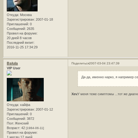
Откуда:
Москва
Зарегистрирован
: 2007-01-18
Приглашений:
0
Сообщений:
2635
Провел на форуме:
20 дней 8 часов
Последний визит:
2016-11-25 17:34:29
Balula
Поделиться
2007-03-04 23:47:39
VIP User
Да-да, именно нарко, я например с
Xev
У меня теже симптомы ...тот же диагно
Откуда:
хайфа
Зарегистрирован
: 2007-01-12
Приглашений:
0
Сообщений:
3872
Пол:
Женский
Возраст:
42
[1984-06-11]
Провел на форуме:
1 месяц 17 дней