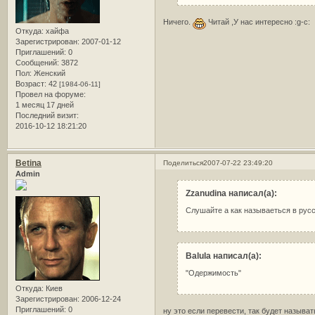
Ничего.
Читай ,У нас интересно :g-c:
Откуда:
хайфа
Зарегистрирован
: 2007-01-12
Приглашений:
0
Сообщений:
3872
Пол:
Женский
Возраст:
42
[1984-06-11]
Провел на форуме:
1 месяц 17 дней
Последний визит:
2016-10-12 18:21:20
Betina
Поделиться
2007-07-22 23:49:20
Admin
Zzanudina написал(а):
Слушайте а как называеться в ру
Balula написал(а):
"Одержимость"
Откуда:
Киев
Зарегистрирован
: 2006-12-24
Приглашений:
0
ну это если перевести, так будет называ