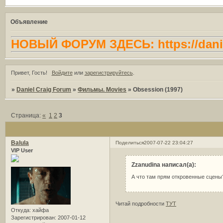
Объявление
НОВЫЙ ФОРУМ ЗДЕСЬ: https://danie
Привет, Гость!
Войдите
или
зарегистрируйтесь
.
»
Daniel Craig Forum
»
Фильмы. Movies
»
Obsession (1997)
Страница:
«
1
2
3
Balula
Поделиться
2007-07-22 23:04:27
VIP User
Zzanudina написал(а):
А что там прям откровенные сцены
Читай подробности
ТУТ
Откуда:
хайфа
Зарегистрирован
: 2007-01-12