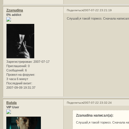
Zzanudina
Поделиться
2007-07-22 23:21:19
0% addict
Слушай,я такой тормоз. Сначала написал
Зарегистрирован
: 2007-07-17
Приглашений:
0
Сообщений:
6
Провел на форуме:
3 часа 6 минут
Последний визит:
2007-09-09 19:31:37
Balula
Поделиться
2007-07-22 23:32:24
VIP User
Zzanudina написал(а):
Слушай,я такой тормоз. Сначала на