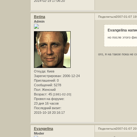
2014-02-19 17:06:20
Betina
Поделиться
2007-01-07 19
Admin
Evangelina напи
но после этого ф
ого, я на такое пока не
Откуда:
Киев
Зарегистрирован
: 2006-12-24
Приглашений:
0
Сообщений:
5278
Пол:
Женский
Возраст:
45
[1981-02-20]
Провел на форуме:
23 дня 16 часов
Последний визит:
2015-10-18 20:16:17
Evangelina
Поделиться
2007-01-07 20
Moder