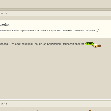
:43:21
сал(а):
ильма меня заинтересовала эта тема и я просматриваю остальные фильмы^_^
 созрела... ну, если захочешь заняться Бондианой - милости просим
:18:12