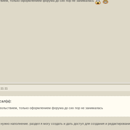
твием, только оформлением форума до сих пор не занималась
:11:11
сал(а):
овольствием, только оформлением форума до сих пор не занималась
нужно наполнение. раздел я могу создать и дать доступ для создания и редактирования