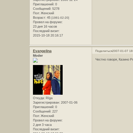
Приглашений:
0
Сообщений:
5278
Пол:
Женский
Возраст:
45
[1981-02-20]
Провел на форуме:
23 дня 16 часов
Последний визит:
2015-10-18 20:16:17
Evangelina
Поделиться
2007-01-07 18
Moder
Честно говоря, Казино 
Откуда:
Rīga
Зарегистрирован
: 2007-01-06
Приглашений:
0
Сообщений:
227
Пол:
Женский
Провел на форуме:
2 дня 3 часа
Последний визит: