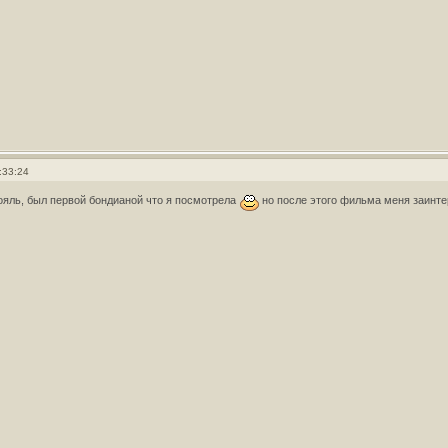
:33:24
Рояль, был первой бондианой что я посмотрела
но после этого фильма меня заинт