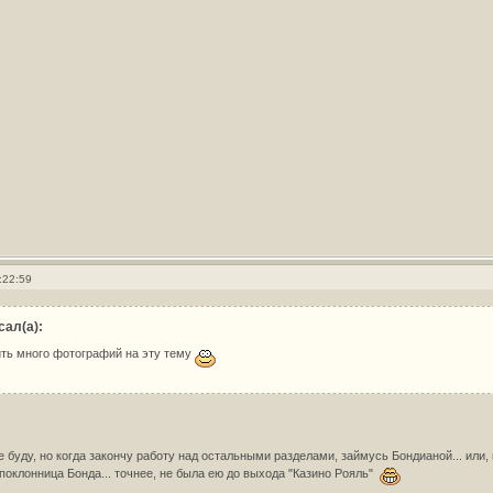
:22:59
сал(а):
ить много фотографий на эту тему
е буду, но когда закончу работу над остальными разделами, займусь Бондианой... или,
 поклонница Бонда... точнее, не была ею до выхода "Казино Рояль"