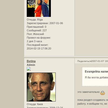
Откуда:
Rīga
Зарегистрирован
: 2007-01-06
Приглашений:
0
Сообщений:
227
Пол:
Женский
Провел на форуме:
2 дня 3 часа
Последний визит:
2014-02-19 17:06:20
Betina
Поделиться
2007-01-07 18
Admin
Evangelina напи
Я бы могла добав
это замечательно
пока раздел создавать н
работу. я вобщем-то, не
Откуда:
Киев
Зарегистрирован
: 2006-12-24