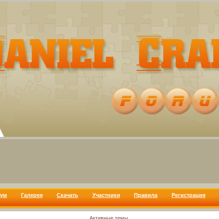
ум
Галерея
Скачать
Участники
Правила
Регистрация
Активные темы