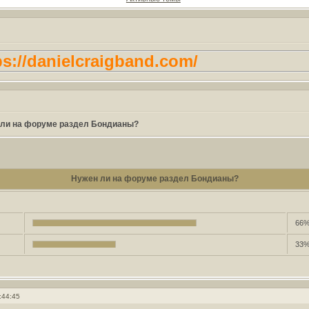
//danielcraigband.com/
ли на форуме раздел Бондианы?
Нужен ли на форуме раздел Бондианы?
66%
33%
:44:45