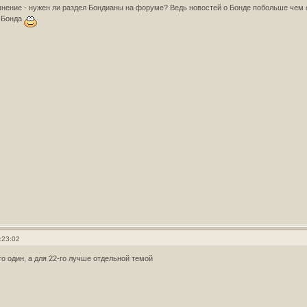
нение - нужен ли раздел Бондианы на форуме? Ведь новостей о Бонде побольше чем о
 Бонда
:23:02
го один, а для 22-го лучше отдельной темой