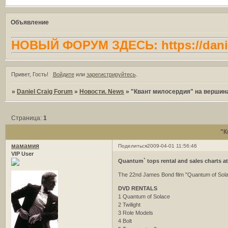
Объявление
НОВЫЙ ФОРУМ ЗДЕСЬ: https://danie
Привет, Гость!
Войдите
или
зарегистрируйтесь
.
»
Daniel Craig Forum
»
Новости. News
»
"Квант милосердия" на вершина
Страница:
1
"К
мамамия
Поделиться
2009-04-01 11:56:46
VIP User
Quantum` tops rental and sales charts a
The 22nd James Bond film "Quantum of Solace
DVD RENTALS
1 Quantum of Solace
2 Twilight
3 Role Models
4 Bolt