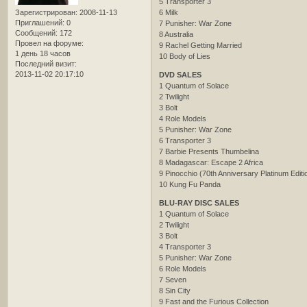
5 Transporter 3
Зарегистрирован
: 2008-11-13
6 Milk
Приглашений:
0
7 Punisher: War Zone
Сообщений:
172
8 Australia
Провел на форуме:
9 Rachel Getting Married
1 день 18 часов
10 Body of Lies
Последний визит:
2013-11-02 20:17:10
DVD SALES
1 Quantum of Solace
2 Twilight
3 Bolt
4 Role Models
5 Punisher: War Zone
6 Transporter 3
7 Barbie Presents Thumbelina
8 Madagascar: Escape 2 Africa
9 Pinocchio (70th Anniversary Platinum Editi
10 Kung Fu Panda
BLU-RAY DISC SALES
1 Quantum of Solace
2 Twilight
3 Bolt
4 Transporter 3
5 Punisher: War Zone
6 Role Models
7 Seven
8 Sin City
9 Fast and the Furious Collection