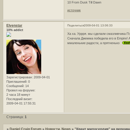
10 From Dusk Till Dawn
источник
Elvenstar
Поделиться
2009-04-01 13:06:33
10% addict
Ха ха. Уррря. мы сделали смазливчика Пэ
Сначала Джемма победила его в Empire! А
ммаленькие радости, а прятненько
Зарегистрирован
: 2009-04-01
Приглашений:
0
Сообщений:
14
Провел на форуме:
2 часа 18 минут
Последний визит:
2009-04-01 17:55:31
Страница:
1
»
Daniel Craig Forum
»
Новости. News
»
"Квант милосердия" на вершина