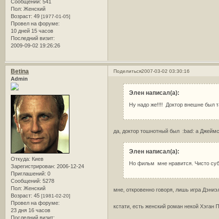
Сообщений:
541
Пол:
Женский
Возраст:
49
[1977-01-05]
Провел на форуме:
10 дней 15 часов
Последний визит:
2009-09-02 19:26:26
Betina
Поделиться
2007-03-02 03:30:16
Admin
Элен написал(а):
Ну надо же!!!! Доктор внешне был т
да, доктор тошнотный был :bad: а Джеймс
Элен написал(а):
Откуда:
Киев
Но фильм мне нравится. Чисто суб
Зарегистрирован
: 2006-12-24
Приглашений:
0
Сообщений:
5278
Пол:
Женский
мне, откровенно говоря, лишь игра Дэни
Возраст:
45
[1981-02-20]
Провел на форуме:
кстати, есть женский роман некой Хэган П
23 дня 16 часов
Последний визит: