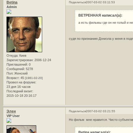
Betina
Поделиться
2007-03-02 03:11:53
Admin
ВЕТРЕННАЯ написал(а):
а есть фильмы где он не голый и н
судя по признанию Дэниэла у меня в под
Откуда:
Киев
Зарегистрирован
: 2006-12-24
Приглашений:
0
Сообщений:
5278
Пол:
Женский
Возраст:
45
[1981-02-20]
Провел на форуме:
23 дня 16 часов
Последний визит:
2015-10-18 20:16:17
Элен
Поделиться
2007-03-02 03:21:55
VIP User
Но фильм мне нравится. Чисто субъектив
Betina написал(а):