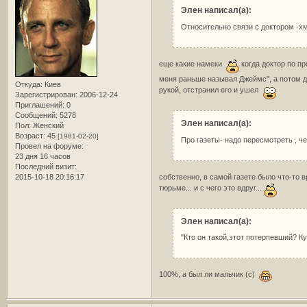
Элен написал(а):
Относительно связи с доктором -хм
еще какие намеки
когда доктор по пр
меня раньше называл Джеймс", а потом д
Откуда:
Киев
рукой, отстранил его и ушел
Зарегистрирован
: 2006-12-24
Приглашений:
0
Сообщений:
5278
Элен написал(а):
Пол:
Женский
Возраст:
45
[1981-02-20]
Про газеты- надо пересмотреть , ч
Провел на форуме:
23 дня 16 часов
Последний визит:
2015-10-18 20:16:17
собственно, в самой газете было что-то вр
тюрьме... и с чего это вдруг...
Элен написал(а):
"Кто он такой,этот потерпевший? К
100%, а был ли мальчик (с)