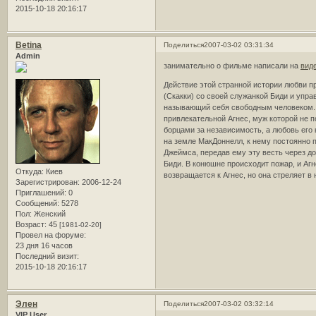
2015-10-18 20:16:17
Betina
Поделиться
2007-03-02 03:31:34
Admin
занимательно о фильме написали на
вид
Действие этой странной истории любви п
(Скакки) со своей служанкой Биди и упр
называющий себя свободным человеком. 
привлекательной Агнес, муж которой не п
борцами за независимость, а любовь его 
на земле МакДоннелл, к нему постоянно 
Джеймса, передав ему эту весть через до
Биди. В конюшне происходит пожар, и Аг
Откуда:
Киев
возвращается к Агнес, но она стреляет в
Зарегистрирован
: 2006-12-24
Приглашений:
0
Сообщений:
5278
Пол:
Женский
Возраст:
45
[1981-02-20]
Провел на форуме:
23 дня 16 часов
Последний визит:
2015-10-18 20:16:17
Элен
Поделиться
2007-03-02 03:32:14
VIP User