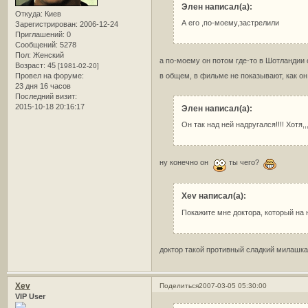
Элен написал(а):
Откуда:
Киев
А его ,по-моему,застрелили
Зарегистрирован
: 2006-12-24
Приглашений:
0
Сообщений:
5278
Пол:
Женский
а по-моему он потом где-то в Шотландии
Возраст:
45
[1981-02-20]
в общем, в фильме не показывают, как он
Провел на форуме:
23 дня 16 часов
Последний визит:
2015-10-18 20:16:17
Элен написал(а):
Он так над ней надругался!!!! Хотя
ну конечно он
ты чего?
Xev написал(а):
Покажите мне доктора, который на 
доктор такой противный сладкий милашка,
Xev
Поделиться
2007-03-05 05:30:00
VIP User