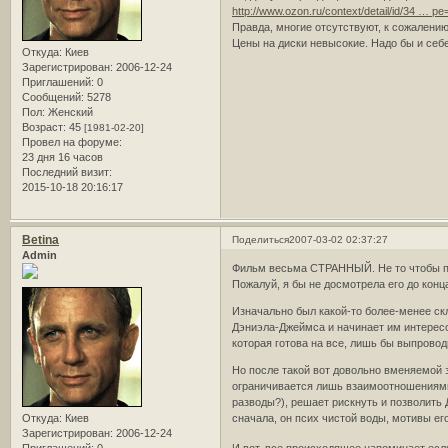
http://www.ozon.ru/context/detail/id/34 … p
Правда, многие отсутствуют, к сожалению
Цены на диски невысокие. Надо бы и себе
Откуда:
Киев
Зарегистрирован
: 2006-12-24
Приглашений:
0
Сообщений:
5278
Пол:
Женский
Возраст:
45
[1981-02-20]
Провел на форуме:
23 дня 16 часов
Последний визит:
2015-10-18 20:16:17
Betina
Поделиться
2007-03-02 02:37:27
Admin
Фильм весьма СТРАННЫЙ. Не то чтобы пло
Пожалуй, я бы не досмотрела его до конца
Изначально был какой-то более-менее скл
Дэниэла-Джеймса и начинает им интересо
которая готова на все, лишь бы выпровод
Но после такой вот довольно вменяемой 
ограничивается лишь взаимоотношениями 
разводы?), решает рискнуть и позволить 
Откуда:
Киев
сначала, он псих чистой воды, мотивы е
Зарегистрирован
: 2006-12-24