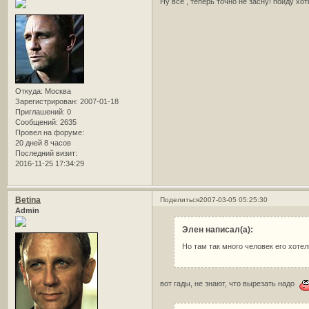
Ну все , теперь точно не засну! пойду хот
Откуда:
Москва
Зарегистрирован
: 2007-01-18
Приглашений:
0
Сообщений:
2635
Провел на форуме:
20 дней 8 часов
Последний визит:
2016-11-25 17:34:29
Betina
Поделиться
2007-03-05 05:25:30
Admin
Элен написал(а):
Но там так много человек его хоте
вот гады, не знают, что вырезать надо