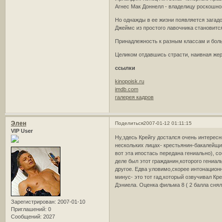
Агнес Мак Доннелл - владелицу роскошно
Но однажды в ее жизни появляется зага
Джеймс из простого лавочника становитс
Принадлежность к разным классам и боль
Целиком отдавшись страсти, наивная жер
ссылки
kinopoisk.ru
imdb.com
галерея кадров
Элен
Поделиться
2007-01-12 01:11:15
VIP User
Ну,здесь Крейгу достался очень интересн
нескольких лицах- крестьянин-бакалейщик
вот эта ипостась передана гениально), с
деле был этот гражданин,которого гениаль
другое. Едва уловимо,скорее интонационн
минус- это тот гад,который озвучивал Кр
Дэниела. Оценка фильма 8 ( 2 балла сняла
Зарегистрирован
: 2007-01-10
Приглашений:
0
Сообщений:
2027