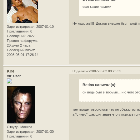
еще какие намеки
Ну надо же!!!! Доктор внешне был такой 
Зарегистрирован
: 2007-01-10
Приглашений:
0
Сообщений:
2027
Провел на форуме:
20 дней 2 часа
Последний визит:
2008-05-01 17:26:14
Kire
Поделиться
2007-03-02 03:25:55
VIP User
Betina написал(а):
он ведь был в тюрьме... и с чего это 
там вроде говорилось что он сбежал из тюр
а "с чего", дак фиг знает что у психа в го
Откуда:
Москва
Зарегистрирован
: 2007-01-30
Приглашений:
0