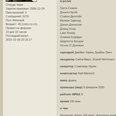
в ролях
Откуда:
Киев
Грета Скакки
Зарегистрирован
: 2006-12-24
Дэниэл Крэйг
Приглашений:
0
Сообщений:
5278
Стивен Диллэйн
Пол:
Женский
Валери Эдмонд
Возраст:
45
[1981-02-20]
Донал Доннелли
Провел на форуме:
Дэвид Уолш
23 дня 16 часов
Lalor Roddy
Последний визит:
Оливия Кэффри
2015-10-18 20:16:17
Шарлотта Брэдли
Ноэль О`Донован
сценарий
Джеймс Карни, Брайан Линч
продюсер
Cathal Black, Rudolf Wichmann
оператор
Славомир Идзяк
композитор
Ralf Wienrich
жанр
драма
премьера (мир)
9 февраля 2000
рейтинг MPAA
R
время
100 мин
о чем
Ирландия. Конец XIX века. Чопорные нра