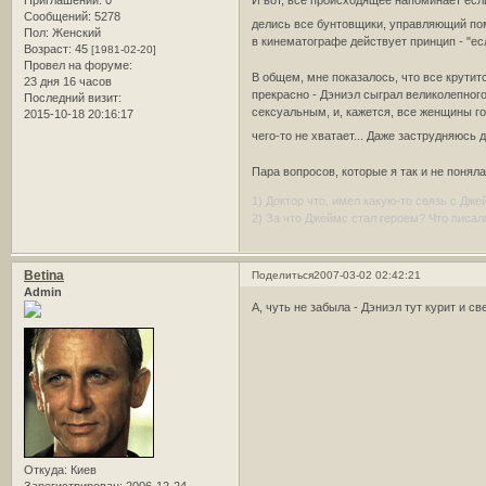
Приглашений:
0
И вот, все происходящее напоминает есл
Сообщений:
5278
делись все бунтовщики, управляющий пом
Пол:
Женский
в кинематографе действует принцип - "есл
Возраст:
45
[1981-02-20]
Провел на форуме:
В общем, мне показалось, что все крутит
23 дня 16 часов
прекрасно - Дэниэл сыграл великолепного
Последний визит:
сексуальным, и, кажется, все женщины г
2015-10-18 20:16:17
чего-то не хватает... Даже заструдняюсь 
Пара вопросов, которые я так и не поняла
1) Доктор что, имел какую-то связь с Д
2) За что Джеймс стал героем? Что писал
Betina
Поделиться
2007-03-02 02:42:21
Admin
А, чуть не забыла - Дэниэл тут курит и 
Откуда:
Киев
Зарегистрирован
: 2006-12-24