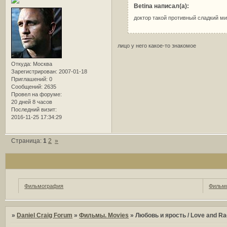
Betina написал(а):
доктор такой противный сладкий м
лицо у него какое-то знакомое
Откуда:
Москва
Зарегистрирован
: 2007-01-18
Приглашений:
0
Сообщений:
2635
Провел на форуме:
20 дней 8 часов
Последний визит:
2016-11-25 17:34:29
Страница:
1
2
»
Фильмография
Фильмы
»
Daniel Craig Forum
»
Фильмы. Movies
»
Любовь и ярость / Love and Ra