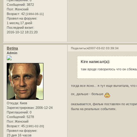
Приглашений:
0
Сообщений:
3872
Пол:
Женский
Возраст:
42
[1984-06-11]
Провел на форуме:
1 месяц 17 дней
Последний визит:
2016-10-12 18:21:20
Betina
Поделиться
2007-03-02 03:39:34
Admin
Kire написал(а):
там вроде говорилось что он сбежал 
тогда все ясно... я тут еще вычитала, чт
ох, дальше - больше
Откуда:
Киев
оказывается, фильм поставлен по истори
Зарегистрирован
: 2006-12-24
была на реальных событиях.
Приглашений:
0
Сообщений:
5278
Пол:
Женский
Возраст:
45
[1981-02-20]
Провел на форуме:
23 дня 16 часов