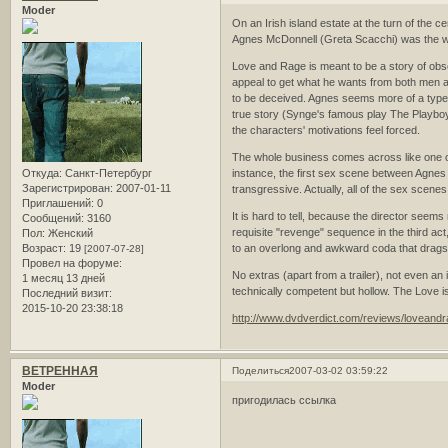
Moder
On an Irish island estate at the turn of the 
Agnes McDonnell (Greta Scacchi) was the wea
Love and Rage is meant to be a story of obs
appeal to get what he wants from both men 
to be deceived. Agnes seems more of a type t
true story (Synge's famous play The Playboy
the characters' motivations feel forced.
The whole business comes across like one of
Откуда:
Санкт-Петербург
instance, the first sex scene between Agne
Зарегистрирован
: 2007-01-11
transgressive. Actually, all of the sex scene
Приглашений:
0
It is hard to tell, because the director seem
Сообщений:
3160
requisite "revenge" sequence in the third act,
Пол:
Женский
Возраст:
19
to an overlong and awkward coda that drags 
[2007-07-28]
Провел на форуме:
No extras (apart from a trailer), not even an
1 месяц 13 дней
technically competent but hollow. The Love is
Последний визит:
2015-10-20 23:38:18
http://www.dvdverdict.com/reviews/loveand
ВЕТРЕННАЯ
Поделиться
2007-03-02 03:59:22
Moder
пригодилась ссылка