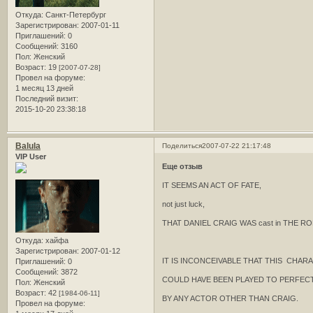
Откуда:
Санкт-Петербург
Зарегистрирован
: 2007-01-11
Приглашений:
0
Сообщений:
3160
Пол:
Женский
Возраст:
19
[2007-07-28]
Провел на форуме:
1 месяц 13 дней
Последний визит:
2015-10-20 23:38:18
Balula
Поделиться
2007-07-22 21:17:48
VIP User
Еще отзыв
IT SEEMS AN ACT OF FATE,
not just luck,
THAT DANIEL CRAIG WAS cast in THE R
Откуда:
хайфа
Зарегистрирован
: 2007-01-12
IT IS INCONCEIVABLE THAT THIS CHA
Приглашений:
0
Сообщений:
3872
COULD HAVE BEEN PLAYED TO PERFEC
Пол:
Женский
Возраст:
42
[1984-06-11]
BY ANY ACTOR OTHER THAN CRAIG.
Провел на форуме: