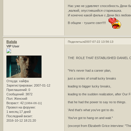
Нас уже не удивляет способность Дени б
,жалкий, опустившийся старикашка.
И конечно какой фильм с Дени без любов
В общем - тушите свет!!!!
Balula
Поделиться
2007-07-22 13:56:13
VIP User
THE ROLE THAT ESTABLISHED DANIEL C
"He's never had a career plan,
just a series of small lucky breaks
Откуда:
хайфа
Зарегистрирован
: 2007-01-12
leading to bigger lucky breaks,
Приглашений:
0
Сообщений:
3872
leading to the sudden realization, after Our F
Пол:
Женский
that he had the power to say no to things.
Возраст:
42
[1984-06-11]
Провел на форуме:
'And that's what you've got to do.
1 месяц 17 дней
Последний визит:
You've got to hang on and wait."
2016-10-12 18:21:20
(excerpt from Elizabeth Grice interview: "T