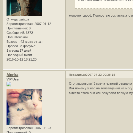
молоток :good: Полностью согласна это и
Откуда:
хайфа
Зарегистрирован
: 2007-01-12
Приглашений:
0
Сообщений:
3872
Пол:
Женский
Возраст:
42
[1984-06-11]
Провел на форуме:
1 месяц 17 дней
Последний визит:
2016-10-12 18:21:20
Alenka
Поделиться
2007-07-23 00:36:18
VIP User
Ого, здоровски! Замечательный сериал
Вот почему у нас на телевидении не мог
вместо этого они или закупают всякую 
Зарегистрирован
: 2007-03-23
Приглашений:
0