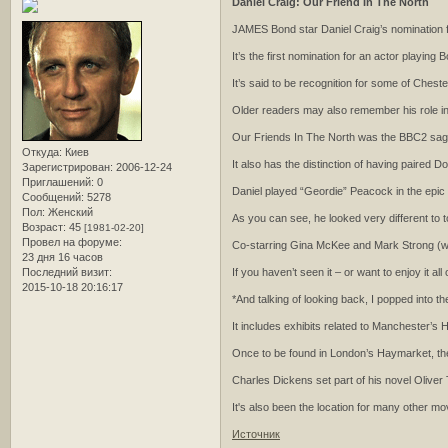
Daniel Craig: Our Friend In The North
JAMES Bond star Daniel Craig’s nomination f
It’s the first nomination for an actor playing
It’s said to be recognition for some of Ches
Older readers may also remember his role i
Our Friends In The North was the BBC2 saga
Откуда:
Киев
It also has the distinction of having paired
Зарегистрирован
: 2006-12-24
Приглашений:
0
Daniel played “Geordie” Peacock in the epic ta
Сообщений:
5278
Пол:
Женский
As you can see, he looked very different to 
Возраст:
45
[1981-02-20]
Провел на форуме:
Co-starring Gina McKee and Mark Strong (wit
23 дня 16 часов
Последний визит:
If you haven’t seen it – or want to enjoy it
2015-10-18 20:16:17
*And talking of looking back, I popped into 
It includes exhibits related to Manchester’
Once to be found in London’s Haymarket, the
Charles Dickens set part of his novel Oliver
It's also been the location for many other m
Источник