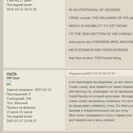
1 месяц 17 дней
Последний визит:
2016-10-12 18:21:20
IN HIS PORTRAYAL OF GEORDIE,
CRAIG reveals THE HALLMARK OF HIS tal
WHICH IS HIS ABILITY TO GET DOWN
TO THE VERY BOTTOM OF HIS CHARAC
and expose the OVERWHELMING ANGUISH
HELPLESSNESS AND HOPELESSNESS
that have broken THIS human being.
marfa
Поделиться
2007-07-23 00:17:37
VIP User
я не претендую на рецензию, но вот захо
Скажу сразу, мне нравяться такие сериа
Зарегистрирован
: 2007-02-13
обстоятельств, побеждает их ил проигрыв
Приглашений:
0
Герой Крейга из второй категории. Моло
Сообщений:
248
очень скоро начинаешь понимать что вся 
Пол:
Женский
(и продолжает избивать) отец. Он боитьс
Провел на форуме:
жалким и отвратительным как его отец.
10 дней 15 часов
Мне очень понравился и весь сериал (не
Последний визит:
достоверно как и весь сериал.
2007-07-27 15:04:27