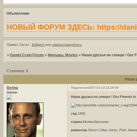
Объявление
НОВЫЙ ФОРУМ ЗДЕСЬ: https://danie
Привет, Гость!
Войдите
или
зарегистрируйтесь
.
»
Daniel Craig Forum
»
Фильмы. Movies
»
Наши друзья на севере / Our Fr
Страница:
1
Наши д
Betina
Поделиться
2007-01-13 22:29:09
Admin
Наши друзья на севере / Our Friends in 
год
1996
страна
Великобритания
режиссер
Simon Cellan Jones, Pedr Jame