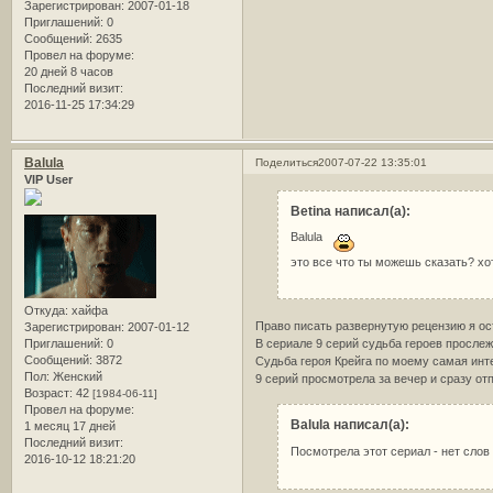
Зарегистрирован
: 2007-01-18
Приглашений:
0
Сообщений:
2635
Провел на форуме:
20 дней 8 часов
Последний визит:
2016-11-25 17:34:29
Balula
Поделиться
2007-07-22 13:35:01
VIP User
Betina написал(а):
Balula
это все что ты можешь сказать? х
Откуда:
хайфа
Право писать развернутую рецензию я ос
Зарегистрирован
: 2007-01-12
В сериале 9 серий судьба героев прослеж
Приглашений:
0
Сообщений:
3872
Судьба героя Крейга по моему самая инте
Пол:
Женский
9 серий просмотрела за вечер и сразу от
Возраст:
42
[1984-06-11]
Провел на форуме:
Balula написал(а):
1 месяц 17 дней
Последний визит:
Посмотрела этот сериал - нет сл
2016-10-12 18:21:20