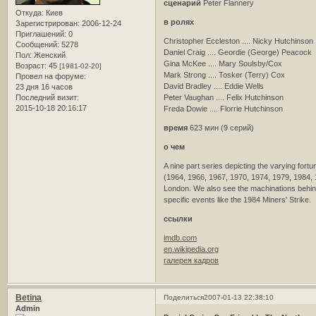
сценарий
Peter Flannery
Откуда:
Киев
в ролях
Зарегистрирован
: 2006-12-24
Приглашений:
0
Christopher Eccleston .... Nicky Hutchinson
Сообщений:
5278
Daniel Craig .... Geordie (George) Peacock
Пол:
Женский
Gina McKee .... Mary Soulsby/Cox
Возраст:
45
[1981-02-20]
Mark Strong .... Tosker (Terry) Cox
Провел на форуме:
David Bradley .... Eddie Wells
23 дня 16 часов
Последний визит:
Peter Vaughan .... Felix Hutchinson
2015-10-18 20:16:17
Freda Dowie .... Florrie Hutchinson
время
623 мин (9 серий)
о чем
A nine part series depicting the varying fort
(1964, 1966, 1967, 1970, 1974, 1979, 1984, 19
London. We also see the machinations behind t
specific events like the 1984 Miners' Strike.
ссылки
imdb.com
en.wikipedia.org
галерея кадров
Betina
Поделиться
2007-01-13 22:38:10
Admin