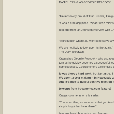
DANIEL CRAIG AS GEORDIE PEACOCK
"I'm massively proud of 'Our Friends,' Craig 
'It was a cracking piece. What British televis
(excerpt from Ian Johnston interview with C
"A production where all...worked to serve a wr
We are not likely to look upon its like again."
The Daily Telegraph
Craig plays Geordie Peacock - who escapes fr
turn as he quickly becomes a successful foot
homelessness, Geordie enters a relentless 
It was bloody hard work, but fantastic. 
We spent a year making it in Newcastle a
And it's nice to have a positive reaction 
(excerpt from bbcamerica.com feature)
Craig's comments on this series:
"The worst thing as an actor is that you tend 
simply forgot that I was there."
(excerpt from bbcamerica.com feature)