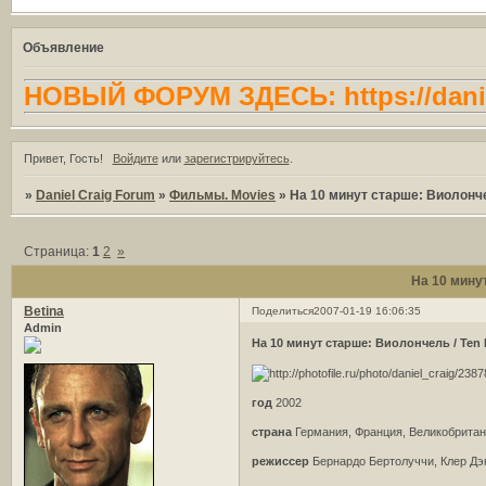
Объявление
НОВЫЙ ФОРУМ ЗДЕСЬ: https://danie
Привет, Гость!
Войдите
или
зарегистрируйтесь
.
»
Daniel Craig Forum
»
Фильмы. Movies
»
На 10 минут старше: Виолончель
Страница:
1
2
»
На 10 минут
Betina
Поделиться
2007-01-19 16:06:35
Admin
На 10 минут старше: Виолончель / Ten M
год
2002
страна
Германия, Франция, Великобрита
режиссер
Бернардо Бертолуччи, Клер Дэ