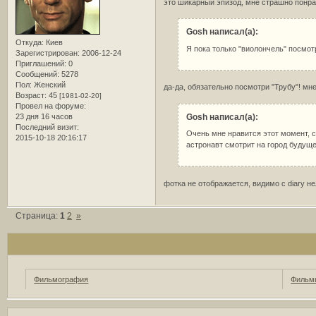
это шикарный эпизод, мне страшно понра
Gosh написал(а):
Откуда:
Киев
Я пока только "виолончель" посмот
Зарегистрирован
: 2006-12-24
Приглашений:
0
Сообщений:
5278
Пол:
Женский
да-да, обязательно посмотри "Трубу"! мн
Возраст:
45
[1981-02-20]
Провел на форуме:
23 дня 16 часов
Gosh написал(а):
Последний визит:
Очень мне нравится этот момент, с
2015-10-18 20:16:17
астронавт смотрит на город будуще
фотка не отображается, видимо с diary н
Страница:
1
2
»
Фильмография
Фильмы