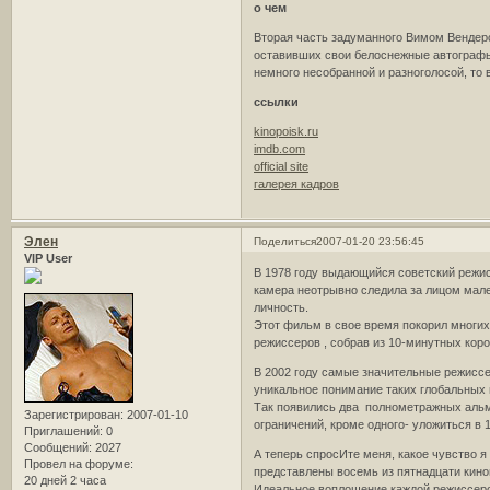
о чем
Вторая часть задуманного Вимом Вендерс
оставивших свои белоснежные автографы 
немного несобранной и разноголосой, то
ссылки
kinopoisk.ru
imdb.com
official site
галерея кадров
Элен
Поделиться
2007-01-20 23:56:45
VIP User
В 1978 году выдающийся советский режис
камера неотрывно следила за лицом мале
личность.
Этот фильм в свое время покорил многих
режиссеров , собрав из 10-минутных кор
В 2002 году самые значительные режиссе
уникальное понимание таких глобальных 
Так появились два полнометражных альм
Зарегистрирован
: 2007-01-10
ограничений, кроме одного- уложиться в 1
Приглашений:
0
Сообщений:
2027
А теперь спросИте меня, какое чувство 
Провел на форуме:
представлены восемь из пятнадцати кин
20 дней 2 часа
Идеальное воплощение каждой режиссерско