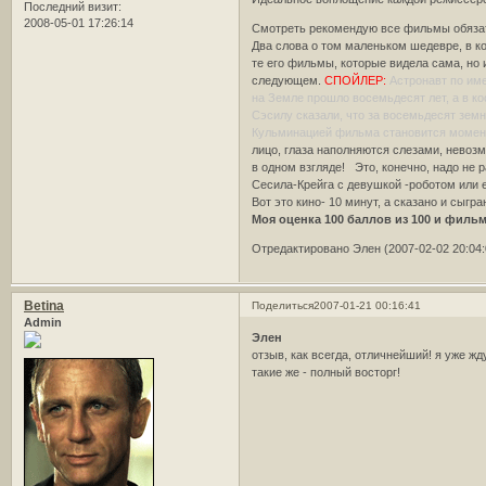
Последний визит:
2008-05-01 17:26:14
Смотреть рекомендую все фильмы обяза
Два слова о том маленьком шедевре, в к
те его фильмы, которые видела сама, но 
следующем.
СПОЙЛЕР:
Астронавт по им
на Земле прошло восемьдесят лет, а в ко
Сэсилу сказали, что за восемьдесят земн
Кульминацией фильма становится момент
лицо, глаза наполняются слезами, невоз
в одном взгляде! Это, конечно, надо не 
Сесила-Крейга с девушкой -роботом или е
Вот это кино- 10 минут, а сказано и сыгран
Моя оценка 100 баллов из 100 и фильм
Отредактировано Элен (2007-02-02 20:04:
Betina
Поделиться
2007-01-21 00:16:41
Admin
Элен
отзыв, как всегда, отличнейший! я уже ж
такие же - полный восторг!