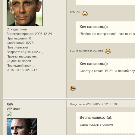
ага, он
Xev написал(а):
Откуда:
Киев
Зарегистрирован
: 2006-12-24
"Любовное настроение" - это must 
Приглашений:
0
Сообщений:
5278
Пол:
Женский
ушла искать в ослике
Возраст:
45
[1981-02-20]
Провел на форуме:
23 дня 16 часов
Xev написал(а):
Последний визит:
2015-10-18 20:16:17
Советую качать ВСЕ! на всякий сл
Xev
Поделиться
2007-02-07 12:38:19
VIP User
Betina написал(а):
ушла искать в ослике