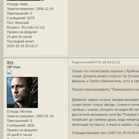
Откуда:
Киев
Зарегистрирован
: 2006-12-24
Приглашений:
0
Сообщений:
5278
Пол:
Женский
Возраст:
45
[1981-02-20]
Провел на форуме:
23 дня 16 часов
Последний визит:
2015-10-18 20:16:17
Xev
Поделиться
2007-01-29 03:12:22
VIP User
Только что посмотрела отрывок с Крейгом
глазах Дэниела можно утонуть! За 10 ми
фильма, и Труба и Виолончель, есть в с
Пошла пересматривать "Помешанного на 
Добавлю: самые острые эмоции вызывает, 
существуют только звезды, только в косм
пробыв с сыном, которого не видел 80 лет
Откуда:
Москва
достаточно вспомнить хотя бы "Голубую б
Зарегистрирован
: 2007-01-18
потрясает до глубины души, ведь непреод
Приглашений:
0
автогощик на трассу, а игрок в казино, 
Сообщений:
2635
Провел на форуме:
Отредактировано Xev (2007-01-29 03:55:5
20 дней 8 часов