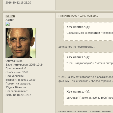
2016-10-12 18:21:20
Betina
Поделиться
2007-02-07 00:52:41
Admin
Xev написал(а):
Сюда же можно отнести и "Любовное
до сих пор не посмотрела....
Xev написал(а):
Откуда:
Киев
"Ночь над городом" и "Кофе и сига
Зарегистрирован
: 2006-12-24
Приглашений:
0
Сообщений:
5278
Пол:
Женский
"Ночь на земле" которая? а я обожаю! ос
Возраст:
45
[1981-02-20]
фильмы - "Вне закона" и "Более странно 
Провел на форуме:
23 дня 16 часов
Последний визит:
Xev написал(а):
2015-10-18 20:16:17
эпизод в "Париж, я люблю тебя" пр
очень много слышала о фильме. качаю 