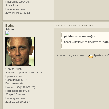
Провел на форуме:
3 дня 1 час
Последний визит:
2007-04-08 23:30:32
Betina
Поделиться
2007-02-03 02:55:39
Admin
pinkhorse написал(а):
вообще почему-то принято считать,
я посмотрю, выскажусь.
Труба мне 
Откуда:
Киев
Зарегистрирован
: 2006-12-24
Приглашений:
0
Сообщений:
5278
Пол:
Женский
Возраст:
45
[1981-02-20]
Провел на форуме:
23 дня 16 часов
Последний визит:
2015-10-18 20:16:17