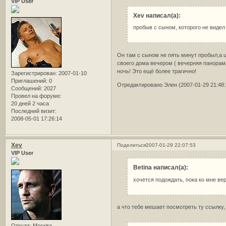
VIP User
Xev написал(а):
пробыв с сыном, которого не видел 
Он там с сыном не пять минут пробыл,а ц
своего дома вечером ( вечерняя панорам
ночь! Это ещё более трагично!
Зарегистрирован
: 2007-01-10
Приглашений:
0
Отредактировано Элен (2007-01-29 21:48:
Сообщений:
2027
Провел на форуме:
20 дней 2 часа
Последний визит:
2008-05-01 17:26:14
Xev
Поделиться
2007-01-29 22:07:53
VIP User
Betina написал(а):
хочется подождать, пока ко мне ве
а что тебе мешает посмотреть ту ссылку,
Откуда:
Москва