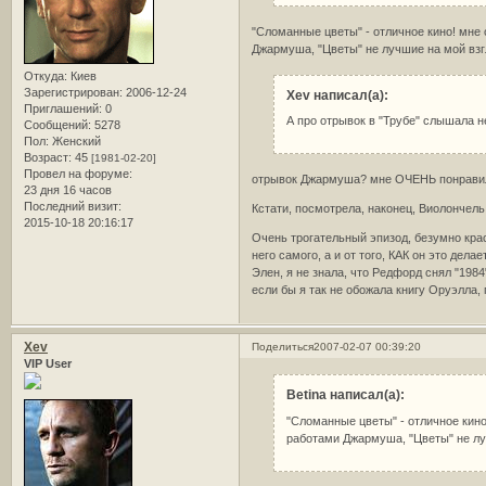
"Сломанные цветы" - отличное кино! мне 
Джармуша, "Цветы" не лучшие на мой взг
Откуда:
Киев
Зарегистрирован
: 2006-12-24
Xev написал(а):
Приглашений:
0
А про отрывок в "Трубе" слышала 
Сообщений:
5278
Пол:
Женский
Возраст:
45
[1981-02-20]
Провел на форуме:
отрывок Джармуша? мне ОЧЕНЬ понравилс
23 дня 16 часов
Последний визит:
Кстати, посмотрела, наконец, Виолончель
2015-10-18 20:16:17
Очень трогательный эпизод, безумно крас
него самого, а и от того, КАК он это дел
Элен, я не знала, что Редфорд снял "198
если бы я так не обожала книгу Оруэлла, 
Xev
Поделиться
2007-02-07 00:39:20
VIP User
Betina написал(а):
"Сломанные цветы" - отличное кино
работами Джармуша, "Цветы" не лу