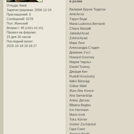
в ролях
Откуда:
Киев
Валерия Бруни Тедески
Зарегистрирован
: 2006-12-24
Amit Arroz
Приглашений:
0
Сообщений:
5278
Тарун Беди
Пол:
Женский
Maria Ludovica Bernardi
Возраст:
45
[1981-02-20]
Chiara Mastalli
Провел на форуме:
Jabedul Azad
23 дня 16 часов
Zohirul Azad
Последний визит:
Марк Лонг
2015-10-18 20:16:17
Александра Стаден
Доминик Уэст
Howard Goorney
Мария Чарльз
Daniel Tookey
Джордж Кин
Rudolf Hrusínský
Ildikó Bánsági
Gábor Máté
Жан-Люк Нэнси
Ana Samardzija
Алекс Дескас
Bibiana Beglau
Irm Hermann
Mario Irrek
Toks Körner
Günter Zschäckel
Гари Смит
Дэниэл Крэйг