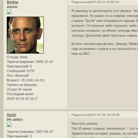
Betina
Поделиться
2007-02-11 15:50:14
Admin
Я наконец-то досмотрела этот фильм. Чес
произвели. Ну разве что в первом эпизод
старше: Труба" мне понравился гораздо б
волнуют. Остальные либо хорошие, либо 
потоком сознания, особенно эпизоды Фигги
эпизод с Дэниэлом действительно хорош
Кстати, интересная деталь. Эпизод "Addi
года на момент съемок и он скончался в 
нем на ББС.
Откуда:
Киев
Зарегистрирован
: 2006-12-24
Приглашений:
0
Сообщений:
5278
Пол:
Женский
Возраст:
45
[1981-02-20]
Провел на форуме:
23 дня 16 часов
Последний визит:
2015-10-18 20:16:17
Gosh
Поделиться
2007-07-06 14:19:39
0% addict
Мои пять копеек.
"На 10 минут старше: виолончель" - это 
Зарегистрирован
: 2007-06-24
Удивительные истории, разные, но остав
Приглашений:
0