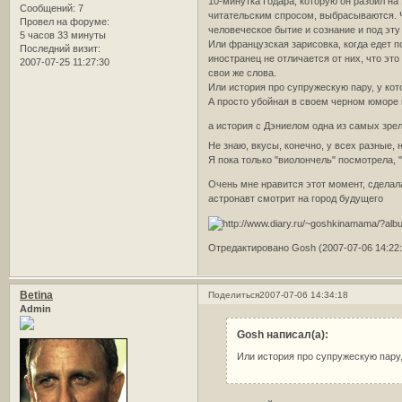
10-минутка Годара, которую он разбил на
Сообщений:
7
читательским спросом, выбрасываются. Ч
Провел на форуме:
человеческое бытие и сознание и под эт
5 часов 33 минуты
Или французская зарисовка, когда едет п
Последний визит:
иностранец не отличается от них, что эт
2007-07-25 11:27:30
свои же слова.
Или история про супружескую пару, у кот
А просто убойная в своем черном юморе 
а история с Дэниелом одна из самых зр
Не знаю, вкусы, конечно, у всех разные, 
Я пока только "виолончель" посмотрела, 
Очень мне нравится этот момент, сделала
астронавт смотрит на город будущего
Отредактировано Gosh (2007-07-06 14:22:
Betina
Поделиться
2007-07-06 14:34:18
Admin
Gosh написал(а):
Или история про супружескую пару,