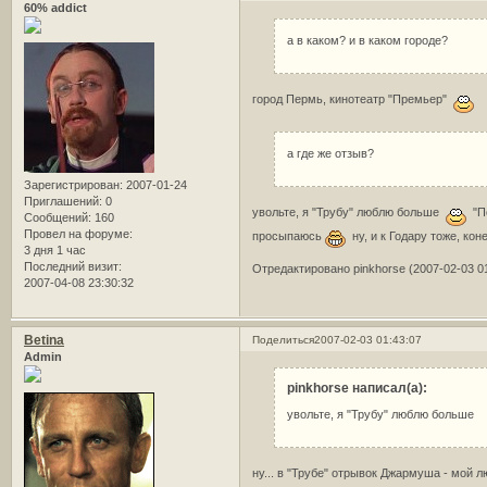
60% addict
а в каком? и в каком городе?
город Пермь, кинотеатр "Премьер"
а где же отзыв?
Зарегистрирован
: 2007-01-24
Приглашений:
0
увольте, я "Трубу" люблю больше
"По
Сообщений:
160
Провел на форуме:
просыпаюсь
ну, и к Годару тоже, кон
3 дня 1 час
Последний визит:
Отредактировано pinkhorse (2007-02-03 01
2007-04-08 23:30:32
Betina
Поделиться
2007-02-03 01:43:07
Admin
pinkhorse написал(а):
увольте, я "Трубу" люблю больше
ну... в "Трубе" отрывок Джармуша - мой 