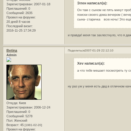
Элен написал(а):
Зарегистрирован
: 2007-01-18
Приглашений:
0
Он там с сыном не пять минут проб
Сообщений:
2635
поиски своего дома вечером ( вече
Провел на форуме:
сына- старичка всю ночь! Это ещё
20 дней 8 часов
Последний визит:
2016-11-25 17:34:29
и правда! меня так захлестнуло, что я да
Betina
Поделиться
2007-01-29 22:12:10
Admin
Xev написал(а):
а что тебе мешает посмотреть ту с
ну раз уж у меня есть двд в отличном к
Откуда:
Киев
Зарегистрирован
: 2006-12-24
Приглашений:
0
Сообщений:
5278
Пол:
Женский
Возраст:
45
[1981-02-20]
Провел на форуме: