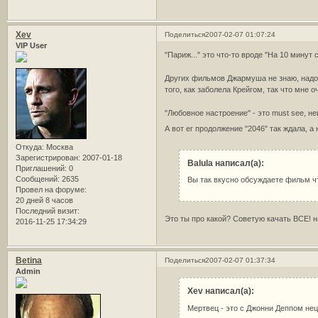
Xev
Поделиться
2007-02-07 01:07:24
VIP User
"Париж..." это что-то вроде "На 10 минут
Других фильмов Джармуша не знаю, надо 
того, как заболела Крейгом, так что мне
"Любовное настроение" - это must see, 
А вот ег продолжение "2046" так ждала, 
Откуда:
Москва
Зарегистрирован
: 2007-01-18
Balula написал(а):
Приглашений:
0
Сообщений:
2635
Вы так вкусно обсуждаете фильм ч
Провел на форуме:
20 дней 8 часов
Последний визит:
Это ты про какой? Советую качать ВСЕ! 
2016-11-25 17:34:29
Betina
Поделиться
2007-02-07 01:37:34
Admin
Xev написал(а):
Мертвец - это с Джонни Деппом не