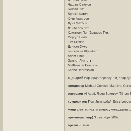
Чарльз Саймон
Roland Gift
Бранка Катич
Клер Адамсон
Луиз Махони
Дэйзи Бомонт
Кристиан Пол Эдвардс Пек
Фергус Белл
Tim Skiffins
Дэниэл Оукс
Бенжамин Шрайбер
Adam Linolt
Эллиот Линтотт
Matthieu de Braconier
Karine Bedrossian
сценарий
Бернардо Бертолуччи, Клер Дэни
продюсер
Michael Comish, Massimo Cortesi
оператор
Ali Asad, Люси Бристоу, Tilman B
композитор
Пол Инглишбай, Brice Lebouc
жанр
фантастика, мьюзикл, мелодрама, 
премьера (мир)
3 сентября 2002
время
95 мин