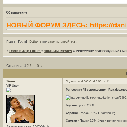
Объявление
НОВЫЙ ФОРУМ ЗДЕСЬ: https://danie
Привет, Гость!
Войдите
или
зарегистрируйтесь
.
»
Daniel Craig Forum
»
Фильмы. Movies
»
Ренессанс / Возрождение / Re
Страница:
1
2
3
…
6
»
Элен
Поделиться
2007-01-23 00:14:11
VIP User
Ренессанс / Возрождение / Renaissance
Год выпуска
: 2006
Страна:
France / UK / Luxembourg
Слоган
«Париж 2054. Живи вечно или умр
Зарегистрирован
: 2007-01-10