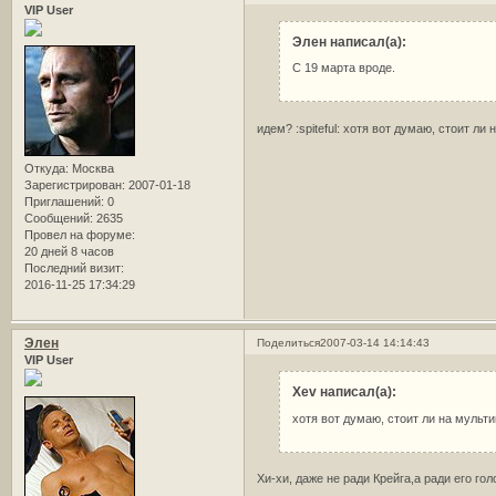
VIP User
Элен написал(а):
C 19 марта вроде.
идем? :spiteful: хотя вот думаю, стоит ли
Откуда:
Москва
Зарегистрирован
: 2007-01-18
Приглашений:
0
Сообщений:
2635
Провел на форуме:
20 дней 8 часов
Последний визит:
2016-11-25 17:34:29
Элен
Поделиться
2007-03-14 14:14:43
VIP User
Xev написал(а):
хотя вот думаю, стоит ли на мульти
Хи-хи, даже не ради Крейга,а ради его го