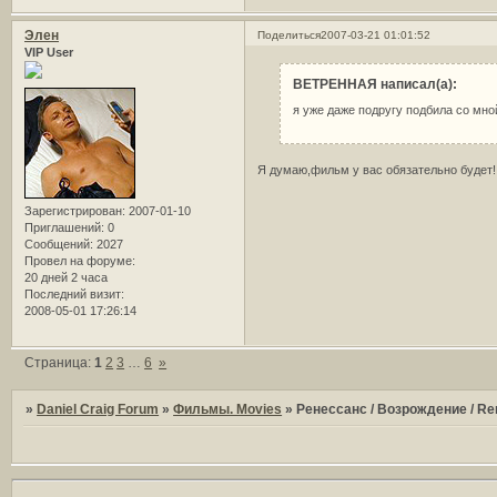
Элен
Поделиться
2007-03-21 01:01:52
VIP User
ВЕТРЕННАЯ написал(а):
я уже даже подругу подбила со мно
Я думаю,фильм у вас обязательно будет!
Зарегистрирован
: 2007-01-10
Приглашений:
0
Сообщений:
2027
Провел на форуме:
20 дней 2 часа
Последний визит:
2008-05-01 17:26:14
Страница:
1
2
3
…
6
»
»
Daniel Craig Forum
»
Фильмы. Movies
»
Ренессанс / Возрождение / Re