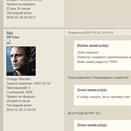
Провел на форуме:
23 дня 16 часов
Последний визит:
2015-10-18 20:16:17
Xev
Поделиться
2007-03-14 13:54:35
VIP User
Betina написал(а):
Элен написал:
Помогло сохранить оригинальную ат
боже, какая радость! УРА!!!
Присоединяюсь! Неожиданно и приятно!
Откуда:
Москва
Зарегистрирован
: 2007-01-18
Приглашений:
0
Элен написал(а):
Сообщений:
2635
Провел на форуме:
К слову сказать, весь триллер снят
20 дней 8 часов
Последний визит:
2016-11-25 17:34:29
да уж куда русее! :g-c:
Элен написал(а):