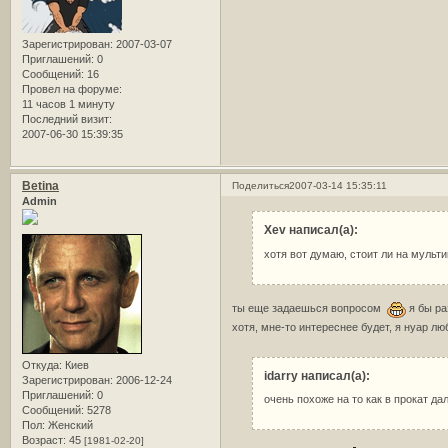
Зарегистрирован
: 2007-03-07
Приглашений:
0
Сообщений:
16
Провел на форуме:
11 часов 1 минуту
Последний визит:
2007-06-30 15:39:35
Betina
Поделиться
2007-03-14 15:35:11
Admin
Xev написал(а):
хотя вот думаю, стоит ли на мульти
ты еще задаешься вопросом
я бы ра
хотя, мне-то интереснее будет, я нуар л
Откуда:
Киев
idarry написал(а):
Зарегистрирован
: 2006-12-24
Приглашений:
0
очень похоже на то как в прокат да
Сообщений:
5278
Пол:
Женский
Возраст:
45
[1981-02-20]