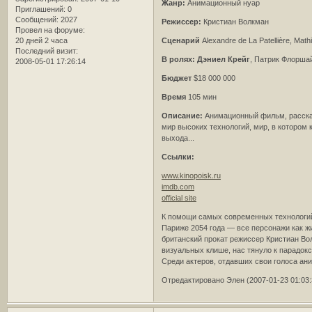
Жанр:
Анимационный нуар
Приглашений:
0
Сообщений:
2027
Режиссер:
Кристиан Волкман
Провел на форуме:
20 дней 2 часа
Сценарий
Alexandre de La Patellière, Mat
Последний визит:
В ролях:
Дэниел Крейг
, Патрик Флорша
2008-05-01 17:26:14
Бюджет
$18 000 000
Время
105 мин
Описание:
Анимационный фильм, рассказ
мир высоких технологий, мир, в котором 
выхода...
Ссылки:
www.kinopoisk.ru
imdb.com
official site
К помощи самых современных технологий
Париже 2054 года — все персонажи как ж
британский прокат режиссер Кристиан Во
визуальных клише, нас тянуло к парадок
Среди актеров, отдавших свои голоса ан
Отредактировано Элен (2007-01-23 01:03: