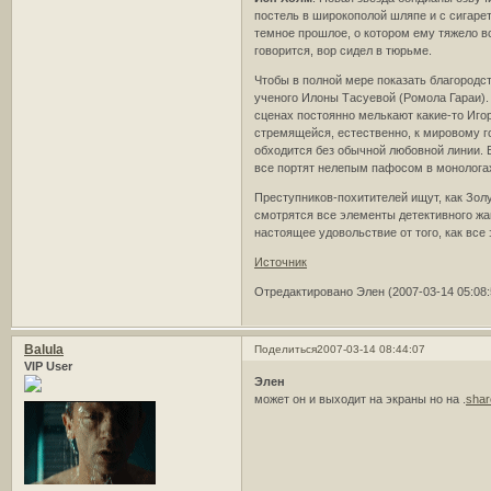
постель в широкополой шляпе и с сигарет
темное прошлое, о котором ему тяжело вс
говорится, вор сидел в тюрьме.
Чтобы в полной мере показать благородс
ученого Илоны Тасуевой (Ромола Гараи). 
сценах постоянно мелькают какие-то Иго
стремящейся, естественно, к мировому г
обходится без обычной любовной линии. 
все портят нелепым пафосом в монологах,
Преступников-похитителей ищут, как Зол
смотрятся все элементы детективного жан
настоящее удовольствие от того, как все 
Источник
Отредактировано Элен (2007-03-14 05:08:
Balula
Поделиться
2007-03-14 08:44:07
VIP User
Элен
может он и выходит на экраны но на .
shar