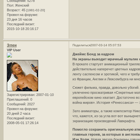
Сообщений:
5278
Пол:
Женский
Возраст:
45
[1981-02-20]
Провел на форуме:
23 дня 16 часов
Последний визит:
2015-10-18 20:16:17
Элен
Поделиться
2007-03-14 05:07:53
VIP User
Джеймс Бонд за кадром
На экраны выходит мрачный мультик 
В прокате стартует анимационный триллер
действительно наперечет цветных кадров
ленту саспенсом и эротикой, чего и треб
из Франции, Англии и Люксембурга ни мно
Сюжет фильма, правда, довольно убогий.
увлеченно просматривая «Секретные мате
Зарегистрирован
: 2007-01-10
европейском кино хватает. Достаточно в
Приглашений:
0
война миров». История «Ренессанса» — э
Сообщений:
2027
Провел на форуме:
Зато аниматоры, а также композитор Нико
20 дней 2 часа
что, кажется, из-за угла вот-вот вынырн
Последний визит:
экранизацию произведений Лавкрафта.
2008-05-01 17:26:14
Помогло сохранить оригинальную атмо
главных героев, за которых в англоя
Иэн Холм
. Новая звезда бондианы озвуч