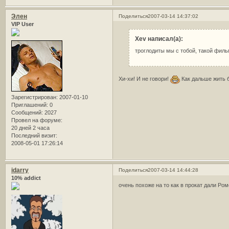
Элен
Поделиться
2007-03-14 14:37:02
VIP User
Xev написал(а):
троглодиты мы с тобой, такой филь
Хи-хи! И не говори!
Как дальше жить 
Зарегистрирован
: 2007-01-10
Приглашений:
0
Сообщений:
2027
Провел на форуме:
20 дней 2 часа
Последний визит:
2008-05-01 17:26:14
idarry
Поделиться
2007-03-14 14:44:28
10% addict
очень похоже на то как в прокат дали Ром