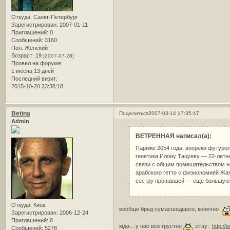
Откуда:
Санкт-Петербург
Зарегистрирован
: 2007-01-11
Приглашений:
0
Сообщений:
3160
Пол:
Женский
Возраст:
19
[2007-07-28]
Провел на форуме:
1 месяц 13 дней
Последний визит:
2015-10-20 23:38:18
Betina
Поделиться
2007-03-14 17:35:47
Admin
ВЕТРЕННАЯ написал(а):
Париже 2054 года, вопреки футурол
генетика Илону Тацуеву — 22-летн
связи с общим помешательством на
арабского гетто с физиономией Жан
сестру пропавшей — еще большую к
Откуда:
Киев
вообще бред сумасшедшего, конечно
Зарегистрирован
: 2006-12-24
Приглашений:
0
мда... у нас все грустно
:cray:
http://
Сообщений:
5278