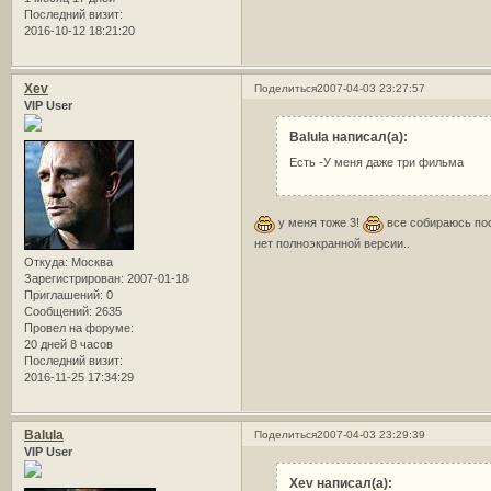
Последний визит:
2016-10-12 18:21:20
Xev
Поделиться
2007-04-03 23:27:57
VIP User
Balula написал(а):
Есть -У меня даже три фильма
у меня тоже 3!
все собираюсь посм
нет полноэкранной версии..
Откуда:
Москва
Зарегистрирован
: 2007-01-18
Приглашений:
0
Сообщений:
2635
Провел на форуме:
20 дней 8 часов
Последний визит:
2016-11-25 17:34:29
Balula
Поделиться
2007-04-03 23:29:39
VIP User
Xev написал(а):