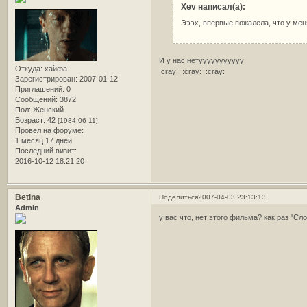
Xev написал(а):
Эээх, впервые пожалела, что у мен
И у нас нетууууууууууу
Откуда:
хайфа
:cray: :cray: :cray:
Зарегистрирован
: 2007-01-12
Приглашений:
0
Сообщений:
3872
Пол:
Женский
Возраст:
42
[1984-06-11]
Провел на форуме:
1 месяц 17 дней
Последний визит:
2016-10-12 18:21:20
Betina
Поделиться
2007-04-03 23:13:13
Admin
у вас что, нет этого фильма? как раз "С