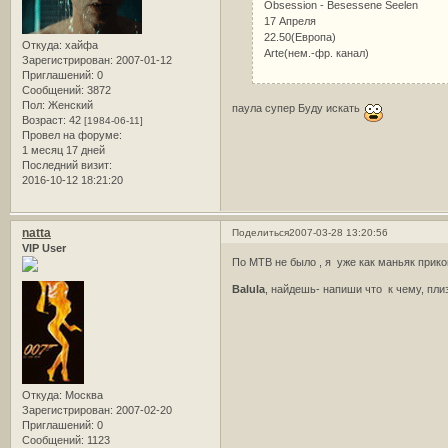
Obsession - Besessene Seelen
17 Апреля
22.50(Европа)
Откуда:
хайфа
Arte(нем.-фр. канал)
Зарегистрирован
: 2007-01-12
Приглашений:
0
Сообщений:
3872
Пол:
Женский
паула супер Буду искать
Возраст:
42
[1984-06-11]
Провел на форуме:
1 месяц 17 дней
Последний визит:
2016-10-12 18:21:20
natta
Поделиться
2007-03-28 13:20:56
VIP User
По МТВ не было , я уже как маньяк прик
Balula
, найдешь- напиши что к чему, плиз
Откуда:
Москва
Зарегистрирован
: 2007-02-20
Приглашений:
0
Сообщений:
1123