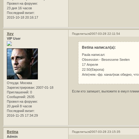
Провел на форуме:
23 дня 16 часов
Последний визит:
2015-10-18 20:16:17
Xev
Поделиться
2007-03-28 22:11:54
VIP User
Betina написал(а):
Paula написал:
Obsession - Besessene Seelen
17 Апреля
22.50(Европа)
Arte(нем.-фр. канал)как обидно, что
Откуда:
Москва
Зарегистрирован
: 2007-01-18
Если кто запишет, выложите в емул плиииии
Приглашений:
0
Сообщений:
2635
Провел на форуме:
20 дней 8 часов
Последний визит:
2016-11-25 17:34:29
Betina
Поделиться
2007-03-28 23:15:35
Admin