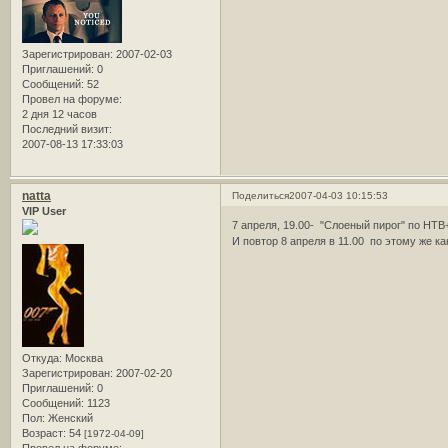
Зарегистрирован
: 2007-02-03
Приглашений:
0
Сообщений:
52
Провел на форуме:
2 дня 12 часов
Последний визит:
2007-08-13 17:33:03
natta
Поделиться
2007-04-03 10:15:53
VIP User
7 апреля, 19.00- "Слоеный пирог" по НТВ
И повтор 8 апреля в 11.00 по этому же ка
Откуда:
Москва
Зарегистрирован
: 2007-02-20
Приглашений:
0
Сообщений:
1123
Пол:
Женский
Возраст:
54
[1972-04-09]
Провел на форуме: