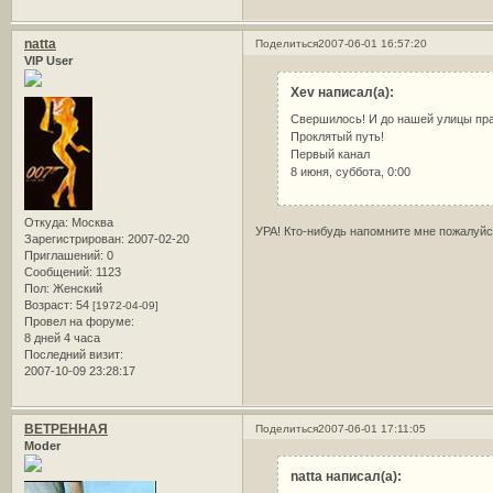
natta
Поделиться
2007-06-01 16:57:20
VIP User
Xev написал(а):
Свершилось! И до нашей улицы пра
Проклятый путь!
Первый канал
8 июня, суббота, 0:00
Откуда:
Москва
УРА! Кто-нибудь напомните мне пожалуйс
Зарегистрирован
: 2007-02-20
Приглашений:
0
Сообщений:
1123
Пол:
Женский
Возраст:
54
[1972-04-09]
Провел на форуме:
8 дней 4 часа
Последний визит:
2007-10-09 23:28:17
ВЕТРЕННАЯ
Поделиться
2007-06-01 17:11:05
Moder
natta написал(а):