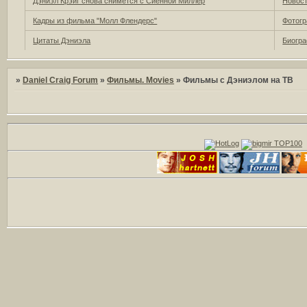
Дэниэл Крэйг снова снимется с Сиенной Миллер
Новост
Кадры из фильма "Молл Флендерс"
Фотогр
Цитаты Дэниэла
Биогра
»
Daniel Craig Forum
»
Фильмы. Movies
»
Фильмы с Дэниэлом на ТВ