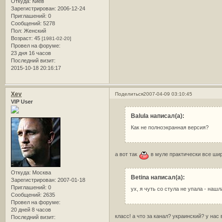
Откуда:
Киев
Зарегистрирован
: 2006-12-24
Приглашений:
0
Сообщений:
5278
Пол:
Женский
Возраст:
45
[1981-02-20]
Провел на форуме:
23 дня 16 часов
Последний визит:
2015-10-18 20:16:17
Xev
Поделиться
2007-04-09 03:10:45
VIP User
Balula написал(а):
Как не полноэкранная версия?
а вот так
в муле практически все шир
Откуда:
Москва
Betina написал(а):
Зарегистрирован
: 2007-01-18
Приглашений:
0
ух, я чуть со стула не упала - нашл
Сообщений:
2635
Провел на форуме:
20 дней 8 часов
класс! а что за канал? украинский? у нас 
Последний визит: