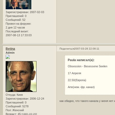
Зарегистрирован
: 2007-02-03
Приглашений:
0
Сообщений:
52
Провел на форуме:
2 дня 12 часов
Последний визит:
2007-08-13 17:33:03
Betina
Поделиться
2007-03-28 22:08:11
Admin
Paula написал(а):
Obsession - Besessene Seelen
17 Апреля
22.50(Европа)
Arte(нем.-фр. канал)
Откуда:
Киев
Зарегистрирован
: 2006-12-24
как обидно, что такого канала у меня нет 
Приглашений:
0
Сообщений:
5278
Пол:
Женский
Возраст:
45
[1981-02-20]