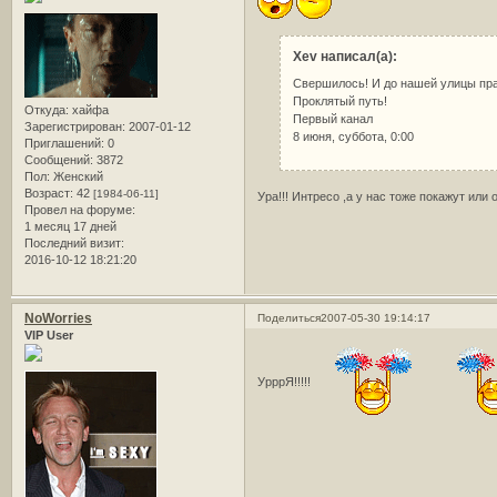
Xev написал(а):
Свершилось! И до нашей улицы пра
Проклятый путь!
Откуда:
хайфа
Первый канал
Зарегистрирован
: 2007-01-12
8 июня, суббота, 0:00
Приглашений:
0
Сообщений:
3872
Пол:
Женский
Возраст:
42
[1984-06-11]
Ура!!! Интресо ,а у нас тоже покажут или
Провел на форуме:
1 месяц 17 дней
Последний визит:
2016-10-12 18:21:20
NoWorries
Поделиться
2007-05-30 19:14:17
VIP User
УрррЯ!!!!!