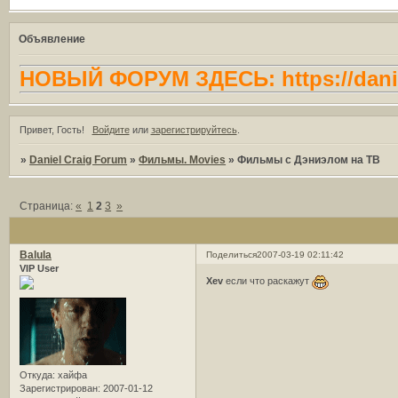
Объявление
НОВЫЙ ФОРУМ ЗДЕСЬ: https://danie
Привет, Гость!
Войдите
или
зарегистрируйтесь
.
»
Daniel Craig Forum
»
Фильмы. Movies
»
Фильмы с Дэниэлом на ТВ
Страница:
«
1
2
3
»
Balula
Поделиться
2007-03-19 02:11:42
VIP User
Xev
если что раскажут
Откуда:
хайфа
Зарегистрирован
: 2007-01-12