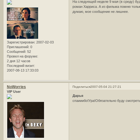
На следующей неделе 9 мая (в среду) буд
роман Харриса. А из фильма помню только
думаю, мое сообщение не лишнее.
Зарегистрирован
: 2007-02-03
Приглашений:
0
Сообщений:
52
Провел на форуме:
2 дня 12 часов
Последний визит:
2007-08-13 17:33:03
NoWorries
Поделиться
2007-05-04 21:27:21
VIP User
Дарья
спаииибо!Ура!Обязательно буду смотреть