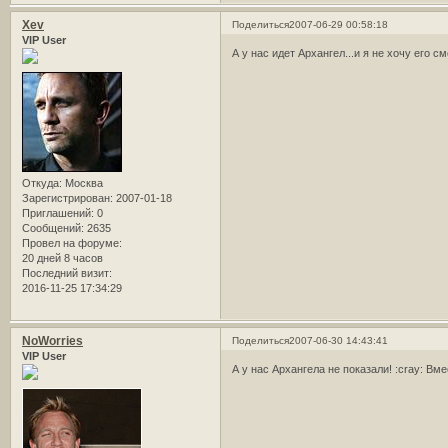
Xev
Поделиться
2007-06-29 00:58:18
VIP User
А у нас идет Архангел...и я не хочу его с
Откуда:
Москва
Зарегистрирован
: 2007-01-18
Приглашений:
0
Сообщений:
2635
Провел на форуме:
20 дней 8 часов
Последний визит:
2016-11-25 17:34:29
NoWorries
Поделиться
2007-06-30 14:43:41
VIP User
А у нас Архангела не показали! :cray: Вм