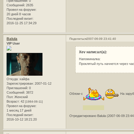
Приглашений:
0
Сообщений:
2635
Провел на форуме:
20 дней 8 часов
Последний визит:
2016-11-25 17:34:29
Balula
Поделиться
2007-06-09 23:41:40
VIP User
Xev написал(а):
Напоминалка:
Проклятый путь начнется через ча
Откуда:
хайфа
Зарегистрирован
: 2007-01-12
Приглашений:
0
Сообщений:
3872
Облом-с
На зарубе
Пол:
Женский
Возраст:
42
[1984-06-11]
Провел на форуме:
1 месяц 17 дней
Последний визит:
Отредактировано Balula (2007-06-09 23:44
2016-10-12 18:21:20