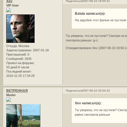
Xev
Поделиться
2007-06-10 19:55:31
VIP User
Balula написал(а):
На зарубеж этот фильм не пустили .
Ты уверена, что не пустили? Смотрю на вр
смотрела раньше :g-c:
Откуда:
Москва
Отредактировано Xev (2007-06-10 19:56:1
Зарегистрирован
: 2007-01-18
Приглашений:
0
Сообщений:
2635
Провел на форуме:
20 дней 8 часов
Последний визит:
2016-11-25 17:34:29
ВЕТРЕННАЯ
Поделиться
2007-06-10 20:04:22
Moder
Xev написал(а):
Ты уверена, что не пустили? Смотрю
равно смотрела раньше