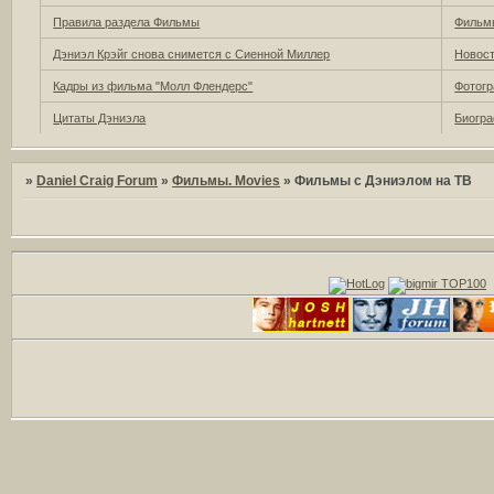
Правила раздела Фильмы
Фильмы
Дэниэл Крэйг снова снимется с Сиенной Миллер
Новост
Кадры из фильма "Молл Флендерс"
Фотогр
Цитаты Дэниэла
Биогра
»
Daniel Craig Forum
»
Фильмы. Movies
»
Фильмы с Дэниэлом на ТВ