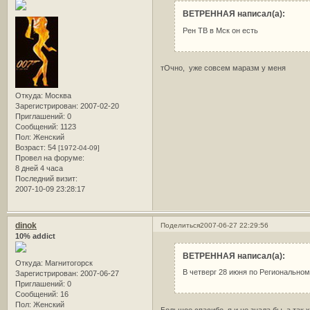
ВЕТРЕННАЯ написал(а):
Рен ТВ в Мск он есть
тОчно, уже совсем маразм у меня
Откуда:
Москва
Зарегистрирован
: 2007-02-20
Приглашений:
0
Сообщений:
1123
Пол:
Женский
Возраст:
54
[1972-04-09]
Провел на форуме:
8 дней 4 часа
Последний визит:
2007-10-09 23:28:17
dinok
Поделиться
2007-06-27 22:29:56
10% addict
ВЕТРЕННАЯ написал(а):
Откуда:
Магнитогорск
В четверг 28 июня по Региональном
Зарегистрирован
: 2007-06-27
Приглашений:
0
Сообщений:
16
Пол:
Женский
Большое спасибо, я и не знала бы, а так 