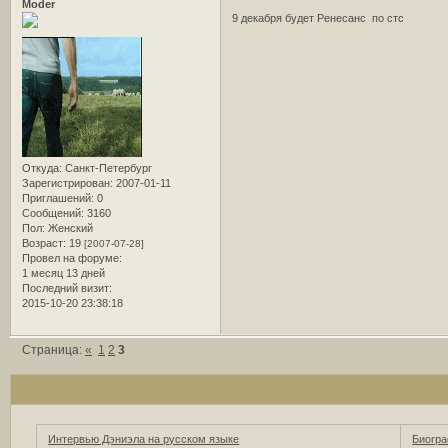
Moder
9 декабря будет Ренесанс по стс
Откуда:
Санкт-Петербург
Зарегистрирован
: 2007-01-11
Приглашений:
0
Сообщений:
3160
Пол:
Женский
Возраст:
19
[2007-07-28]
Провел на форуме:
1 месяц 13 дней
Последний визит:
2015-10-20 23:38:18
Страница:
«
1
2
3
Интервью Дэниэла на русском языке
Биогра