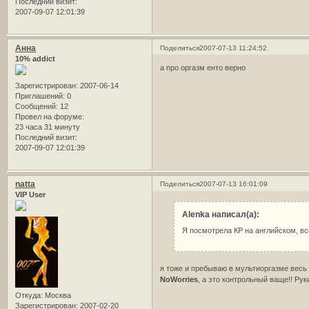
Последний визит:
2007-09-07 12:01:39
Анна
Поделиться
2007-07-13 11:24:52
10% addict
а про оргазм енто верно
Зарегистрирован
: 2007-06-14
Приглашений:
0
Сообщений:
12
Провел на форуме:
23 часа 31 минуту
Последний визит:
2007-09-07 12:01:39
natta
Поделиться
2007-07-13 16:01:09
VIP User
Alenka написал(а):
Я посмотрела КР на английском, в
я тоже и пребываю в мультиоргазме весь 
NoWorries
, а это контрольный ваще!! Рук
Откуда:
Москва
Зарегистрирован
: 2007-02-20