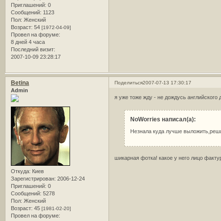
Приглашений:
0
Сообщений:
1123
Пол:
Женский
Возраст:
54
[1972-04-09]
Провел на форуме:
8 дней 4 часа
Последний визит:
2007-10-09 23:28:17
Betina
Поделиться
2007-07-13 17:30:17
Admin
я уже тоже жду - не дождусь английского 
NoWorries написал(а):
Незнала куда лучше выложить,реши
шикарная фотка! какое у него лицо фактурн
Откуда:
Киев
Зарегистрирован
: 2006-12-24
Приглашений:
0
Сообщений:
5278
Пол:
Женский
Возраст:
45
[1981-02-20]
Провел на форуме: