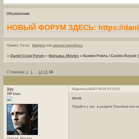
Объявление
НОВЫЙ ФОРУМ ЗДЕСЬ: https://danie
Привет, Гость!
Войдите
или
зарегистрируйтесь
.
»
Daniel Craig Forum
»
Фильмы. Movies
»
Казино Рояль / Casino Royale 
Страница:
«
1
…
14
15
16
Xev
Поделиться
2007-06-29 22:13:37
VIP User
dinok
,
Поройся у нас в разделе Download или н
Откуда:
Москва