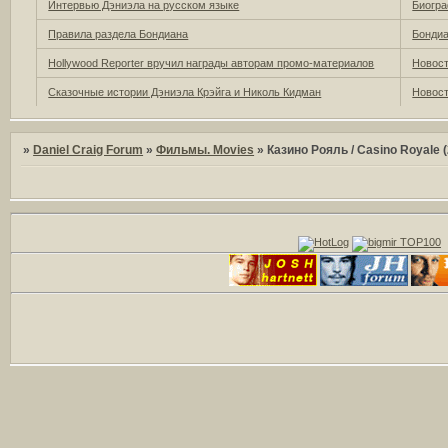
Интервью Дэниэла на русском языке
Биогра
Правила раздела Бондиана
Бонди
Hollywood Reporter вручил награды авторам промо-материалов
Новост
Сказочные истории Дэниэла Крэйга и Николь Кидман
Новост
»
Daniel Craig Forum
»
Фильмы. Movies
»
Казино Рояль / Casino Royale 