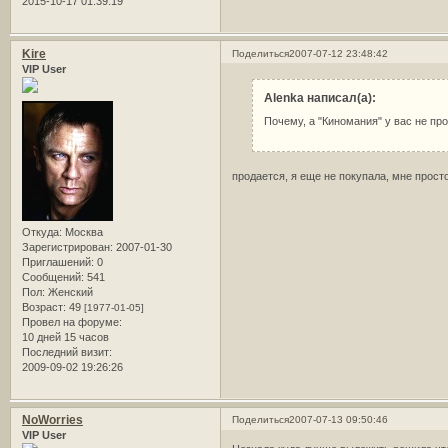
2015-10-17 01:39:19
Kire
Поделиться
2007-07-12 23:48:42
VIP User
Alenka написал(а):
Почему, а "Киномания" у вас не пр
продается, я еще не покупала, мне просто 
Откуда:
Москва
Зарегистрирован
: 2007-01-30
Приглашений:
0
Сообщений:
541
Пол:
Женский
Возраст:
49
[1977-01-05]
Провел на форуме:
10 дней 15 часов
Последний визит:
2009-09-02 19:26:26
NoWorries
Поделиться
2007-07-13 09:50:46
VIP User