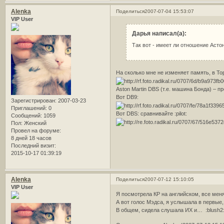
Alenka
Поделиться
2007-07-04 15:53:07
VIP User
Дарья написал(а):
Так вот - имеет ли отношение Асто
На сколько мне не изменяет память, в To
Aston Martin DBS (т.е. машина Бонда) – п
Вот DB9:
Зарегистрирован
: 2007-03-23
Приглашений:
0
Вот DBS: сравнивайте :pilot:
Сообщений:
1059
Пол:
Женский
Провел на форуме:
8 дней 18 часов
Последний визит:
2015-10-17 01:39:19
Alenka
Поделиться
2007-07-12 15:10:05
VIP User
Я посмотрела КР на английском, все меня
А вот голос Мэдса, я услышала в первые,
В общем, сидела слушала ИХ и… :blush2: