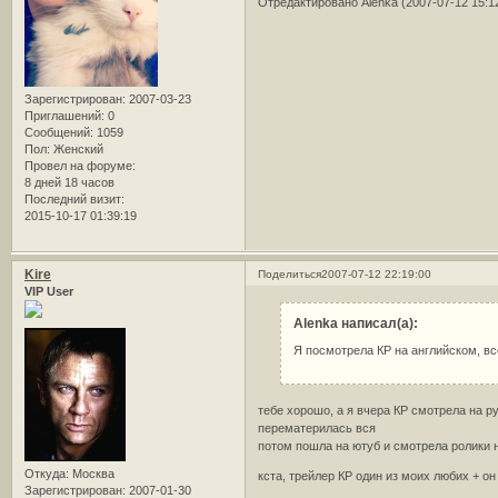
Отредактировано Alenka (2007-07-12 15:1
Зарегистрирован
: 2007-03-23
Приглашений:
0
Сообщений:
1059
Пол:
Женский
Провел на форуме:
8 дней 18 часов
Последний визит:
2015-10-17 01:39:19
Kire
Поделиться
2007-07-12 22:19:00
VIP User
Alenka написал(а):
Я посмотрела КР на английском, в
тебе хорошо, а я вчера КР смотрела на р
перематерилась вся
потом пошла на ютуб и смотрела ролики н
Откуда:
Москва
кста, трейлер КР один из моих любих + о
Зарегистрирован
: 2007-01-30