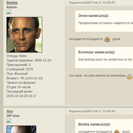
Betina
Поделиться
2007-04-17 13:36:05
Admin
Элен написал(а):
Продюсерам осталось надеяться на
потащится-потащится
:good:
Evenstar написал(а):
Откуда:
Киев
that looking back he would love to not
Зарегистрирован
: 2006-12-24
Приглашений:
0
Сообщений:
5278
Пол:
Женский
это жаль. но уже ничего не изменишь
Возраст:
45
[1981-02-20]
Провел на форуме:
23 дня 16 часов
Последний визит:
2015-10-18 20:16:17
Xev
Поделиться
2007-04-17 13:48:40
VIP User
Betina написал(а):
потащится-потащится
:good: