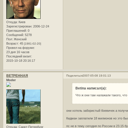
Откуда:
Киев
Зарегистрирован
: 2006-12-24
Приглашений:
0
Сообщений:
5278
Пол:
Женский
Возраст:
45
[1981-02-20]
Провел на форуме:
23 дня 16 часов
Последний визит:
2015-10-18 20:16:17
ВЕТРЕННАЯ
Поделиться
2007-05-08 19:01:13
Moder
Betina написал(а):
Что ж они там налажали такого, ч
они хотель забористый боевичек а получ
Кидман заплатили 18 милионов но это был
пс не в тему сегодня по России в 23.15
Откуда:
Санкт-Петербург