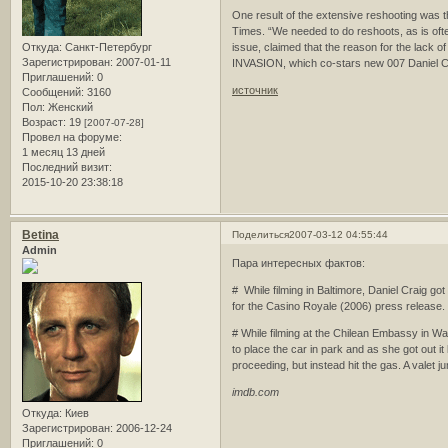
One result of the extensive reshooting was t
Times. “We needed to do reshoots, as is ofte
Откуда:
Санкт-Петербург
issue, claimed that the reason for the lack 
Зарегистрирован
: 2007-01-11
INVASION, which co-stars new 007 Daniel Cr
Приглашений:
0
источник
Сообщений:
3160
Пол:
Женский
Возраст:
19
[2007-07-28]
Провел на форуме:
1 месяц 13 дней
Последний визит:
2015-10-20 23:38:18
Betina
Поделиться
2007-03-12 04:55:44
Admin
Пара интересных фактов:
# While filming in Baltimore, Daniel Craig go
for the Casino Royale (2006) press release.
# While filming at the Chilean Embassy in Wa
to place the car in park and as she got out it
proceeding, but instead hit the gas. A valet j
imdb.com
Откуда:
Киев
Зарегистрирован
: 2006-12-24
Приглашений:
0