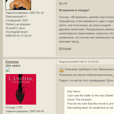
Да уж!
Вторжение в никуда?
Зарегистрирован
: 2007-01-10
Приглашений:
0
Похоже, «Вторжение», римейк классическ
Сообщений:
2027
Хиршбигель («Эксперимент») сдал студии 
Провел на форуме:
ленту, она получилась до ужаса нудной 
20 дней 2 часа
другими проектами. Переделывать фильм 
Последний визит:
новой версии (переснимать пришлось бол
2008-05-01 17:26:14
умеренные, по слухам уже перевалили за
именами звезд…
Источник
Evenstar
Поделиться
2007-04-17 13:25:23
20% addict
Описание трейлера этого 'Франкеншт
Опасения все более небезосновательны
Радует, что автор сего оправдывает Дэна
Hey Harry,
I just saw the trailer to the new Danie
movie The Invasion.
First let me note that this movie is pr
Откуда:
СПб
that looking back he would love to not
Зарегистрирован
: 2007-04-04