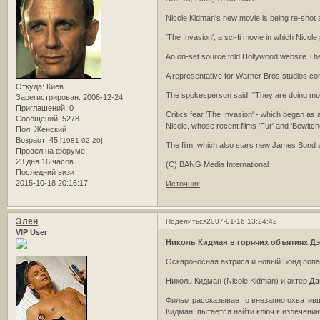
Nicole Kidman's new movie is being re-shot a
'The Invasion', a sci-fi movie in which Nicol
An on-set source told Hollywood website The B
A representative for Warner Bros studios co
Откуда:
Киев
The spokesperson said: "They are doing most
Зарегистрирован
: 2006-12-24
Приглашений:
0
Critics fear 'The Invasion' - which began as 
Сообщений:
5278
Nicole, whose recent films 'Fur' and 'Bewitch
Пол:
Женский
Возраст:
45
[1981-02-20]
The film, which also stars new James Bond ac
Провел на форуме:
23 дня 16 часов
(C) BANG Media International
Последний визит:
2015-10-18 20:16:17
Источник
Элен
Поделиться
2007-01-16 13:24:42
VIP User
Николь Кидман в горячих объятиях Дэ
Оскароносная актриса и новый Бонд попал
Николь Кидман (Nicole Kidman) и актер
Дэ
Фильм рассказывает о внезапно охвативш
Кидман, пытается найти ключ к излечению