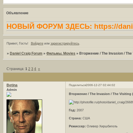
Объявление
НОВЫЙ ФОРУМ ЗДЕСЬ: https://danie
Привет, Гость!
Войдите
или
зарегистрируйтесь
.
»
Daniel Craig Forum
»
Фильмы. Movies
»
Вторжение / The Invasion / The 
Страница:
1
2
3
4
»
Betina
Поделиться
2006-12-27 02:44:02
Admin
Вторжение / The Invasion / The Visiting 
Год:
2007
Страна:
США
Режиссер:
Оливер Хиршбигель