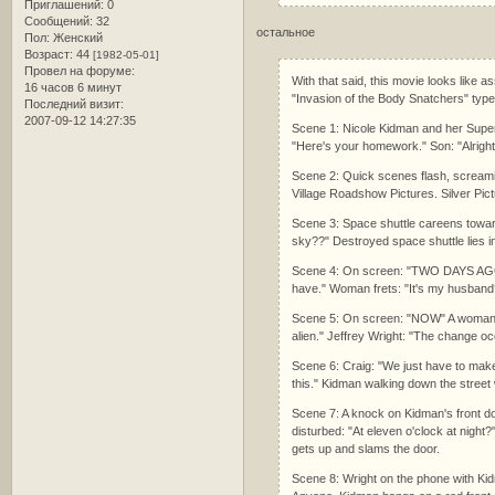
Приглашений:
0
Сообщений:
32
остальное
Пол:
Женский
Возраст:
44
[1982-05-01]
Провел на форуме:
With that said, this movie looks like as
16 часов 6 минут
"Invasion of the Body Snatchers" type
Последний визит:
2007-09-12 14:27:35
Scene 1: Nicole Kidman and her Super
"Here's your homework." Son: "Alright
Scene 2: Quick scenes flash, screami
Village Roadshow Pictures. Silver Pict
Scene 3: Space shuttle careens towar
sky??" Destroyed space shuttle lies in 
Scene 4: On screen: "TWO DAYS AGO" K
have." Woman frets: "It's my husband
Scene 5: On screen: "NOW" A woman wa
alien." Jeffrey Wright: "The change oc
Scene 6: Craig: "We just have to make 
this." Kidman walking down the street 
Scene 7: A knock on Kidman's front doo
disturbed: "At eleven o'clock at night
gets up and slams the door.
Scene 8: Wright on the phone with Kid