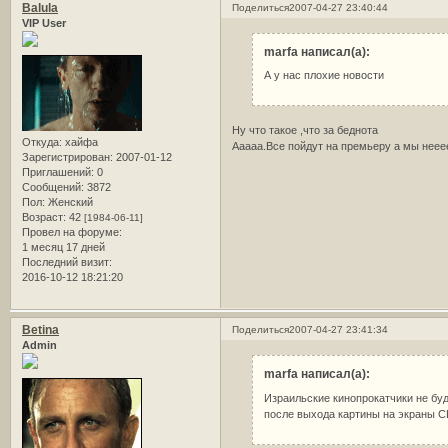
Balula
Поделиться
2007-04-27 23:40:44
VIP User
marfa написал(а):
А у нас плохие новости
Ну что такое ,что за беднота
Откуда:
хайфа
Ааааа.Все пойдут на премьеру а мы неее
Зарегистрирован
: 2007-01-12
Приглашений:
0
Сообщений:
3872
Пол:
Женский
Возраст:
42
[1984-06-11]
Провел на форуме:
1 месяц 17 дней
Последний визит:
2016-10-12 18:21:20
Betina
Поделиться
2007-04-27 23:41:34
Admin
marfa написал(а):
Израильские кинопрокатчики не бу
после выхода картины на экраны СШ