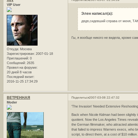
Xev
VIP User
Элен написал(а):
дядя,сидевший справа от меня, ТАК
Гы, я вообще никого не видела, кроме са
Откуда:
Москва
Зарегистрирован
: 2007-01-18
Приглашений:
0
Сообщений:
2635
Провел на форуме:
20 дней 8 часов
Последний визит:
2016-11-25 17:34:29
ВЕТРЕННАЯ
Поделиться
2007-03-08 22:47:32
Moder
'The Invasion' Needed Extensive Reshootin
Back when Nicole Kidman had been slightly 
quotient. Now the Los Angeles Times reveals 
the German filmmaker, who attracted attent
that failed to impress Warners execs, who
script, to direct them, at a cost of $10 million.