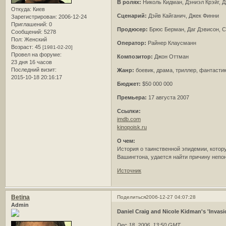
В ролях:
Николь Кидман, Дэниэл Крэйг, Д
Откуда:
Киев
Сценарий:
Дэйв Кайганич, Джек Финни
Зарегистрирован
: 2006-12-24
Приглашений:
0
Продюсер:
Брюс Берман, Даг Дэвисон, 
Сообщений:
5278
Пол:
Женский
Оператор:
Райнер Клаусманн
Возраст:
45
[1981-02-20]
Провел на форуме:
Композитор:
Джон Оттман
23 дня 16 часов
Последний визит:
Жанр:
боевик, драма, триллер, фантасти
2015-10-18 20:16:17
Бюджет:
$50 000 000
Премьера:
17 августа 2007
Ссылки:
imdb.com
kinopoisk.ru
О чем:
История о таинственной эпидемии, котор
Вашингтона, удается найти причину непо
Источник
Betina
Поделиться
2006-12-27 04:07:28
Admin
Daniel Craig and Nicole Kidman's 'Invasio
Dec 18, 2006, 13:50 GMT