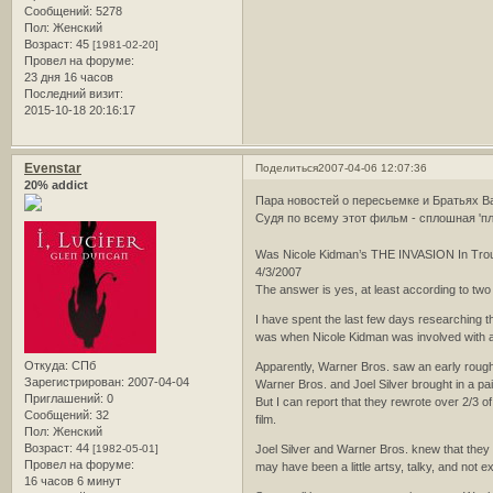
Сообщений:
5278
Пол:
Женский
Возраст:
45
[1981-02-20]
Провел на форуме:
23 дня 16 часов
Последний визит:
2015-10-18 20:16:17
Evenstar
Поделиться
2007-04-06 12:07:36
20% addict
Пара новостей о пересьемке и Братьях В
Судя по всему этот фильм - сплошная 'п
Was Nicole Kidman’s THE INVASION In Tro
4/3/2007
The answer is yes, at least according to two
I have spent the last few days researching t
was when Nicole Kidman was involved with a 
Откуда:
СПб
Apparently, Warner Bros. saw an early rough c
Зарегистрирован
: 2007-04-04
Warner Bros. and Joel Silver brought in a pa
Приглашений:
0
But I can report that they rewrote over 2/3 o
Сообщений:
32
film.
Пол:
Женский
Возраст:
44
[1982-05-01]
Joel Silver and Warner Bros. knew that they 
Провел на форуме:
may have been a little artsy, talky, and not 
16 часов 6 минут