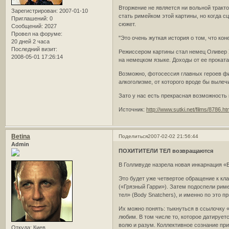
Вторжение не является ни вольной тракт
Зарегистрирован
: 2007-01-10
стать римейком этой картины, но когда с
Приглашений:
0
сюжет.
Сообщений:
2027
Провел на форуме:
"Это очень жуткая история о том, что кон
20 дней 2 часа
Последний визит:
Режиссером картины стал немец Оливер Х
2008-05-01 17:26:14
на немецком языке. Доходы от ее проката
Возможно, фотосессия главных героев фи
алкоголизме, от которого вроде бы выле
Зато у нас есть прекрасная возможность 
Источник:
http://www.sutki.net/films/8786.ht
Betina
Поделиться
2007-02-02 21:56:44
Admin
ПОХИТИТЕЛИ ТЕЛ возвращаются
В Голливуде назрела новая инкарнация «В
Это будет уже четвертое обращение к кл
(«Грязный Гарри»). Затем подоспели ри
тел» (Body Snatchers), и именно по это 
Их можно понять: тыкнуться в ссылочку «
любим. В том числе то, которое датирует
волю и разум. Коллективное сознание при
Откуда:
Киев