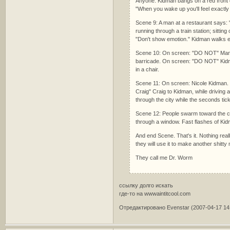
Anyone. Kidman bangs on a red front d
"When you wake up you'll feel exactly
Scene 9: A man at a restaurant say
running through a train station; sittin
"Don't show emotion." Kidman walks 
Scene 10: On screen: "DO NOT" Man: "O
barricade. On screen: "DO NOT" Kidm
in a chair.
Scene 11: On screen: Nicole Kidman. 
Craig" Craig to Kidman, while driving 
through the city while the seconds tic
Scene 12: People swarm toward the car
through a window. Fast flashes of Ki
And end Scene. That's it. Nothing real
they will use it to make another shitty
They call me Dr. Worm
ссылку долго искать
где-то на wwwaintitcool.com
Отредактировано Evenstar (2007-04-17 14