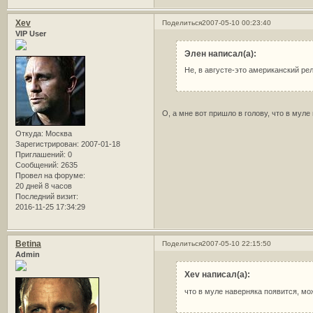
Xev
Поделиться
2007-05-10 00:23:40
VIP User
Элен написал(а):
Не, в августе-это американский рел
О, а мне вот пришло в голову, что в муле
Откуда:
Москва
Зарегистрирован
: 2007-01-18
Приглашений:
0
Сообщений:
2635
Провел на форуме:
20 дней 8 часов
Последний визит:
2016-11-25 17:34:29
Betina
Поделиться
2007-05-10 22:15:50
Admin
Xev написал(а):
что в муле наверняка появится, мо