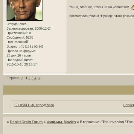
точно, главное, чтобы не на испанском
посмотрела фильм "Бункер" этого режиссе
Откуда:
Киев
Зарегистрирован
: 2006-12-24
Приглашений:
0
Сообщений:
5278
Пол:
Женский
Возраст:
45
[1981-02-20]
Провел на форуме:
23 дня 16 часов
Последний визит:
2015-10-18 20:16:17
Страница:
1
2
3
4
»
ВТОРЖЕНИЕ переделали
Новост
»
Daniel Craig Forum
»
Фильмы. Movies
»
Вторжение / The Invasion / The 