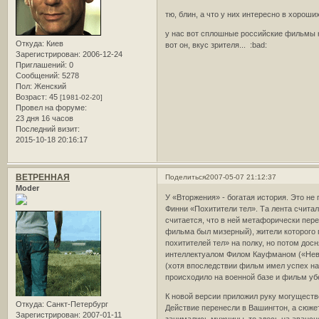
тю, блин, а что у них интересно в хорош
у нас вот сплошные российские фильмы кр
Откуда:
Киев
вот он, вкус зрителя... :bad:
Зарегистрирован
: 2006-12-24
Приглашений:
0
Сообщений:
5278
Пол:
Женский
Возраст:
45
[1981-02-20]
Провел на форуме:
23 дня 16 часов
Последний визит:
2015-10-18 20:16:17
ВЕТРЕННАЯ
Поделиться
2007-05-07 21:12:37
Moder
У «Вторжения» - богатая история. Это не
Финни «Похитители тел». Та лента считал
считается, что в ней метафорически пер
фильма был мизерный), жители которого 
похитителей тел» на полку, но потом дос
интеллектуалом Филом Кауфманом («Невы
(хотя впоследствии фильм имел успех на 
происходило на военной базе и фильм убе
К новой версии приложил руку могуществ
Откуда:
Санкт-Петербург
Действие перенесли в Вашингтон, а сюже
Зарегистрирован
: 2007-01-11