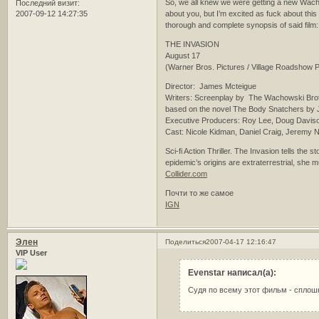
So, we all knew we were getting a new Wacho
Последний визит:
2007-09-12 14:27:35
about you, but I’m excited as fuck about this a
thorough and complete synopsis of said film:
THE INVASION
August 17
(Warner Bros. Pictures / Village Roadshow P
Director: James Mcteigue
Writers: Screenplay by The Wachowski Bro
based on the novel The Body Snatchers by J
Executive Producers: Roy Lee, Doug Davis
Cast: Nicole Kidman, Daniel Craig, Jeremy 
Sci-fi Action Thriller. The Invasion tells th
epidemic’s origins are extraterrestrial, she 
Collider.com
Почти то же самое
IGN
Элен
Поделиться
2007-04-17 12:16:47
VIP User
Evenstar написал(а):
Судя по всему этот фильм - сплошн