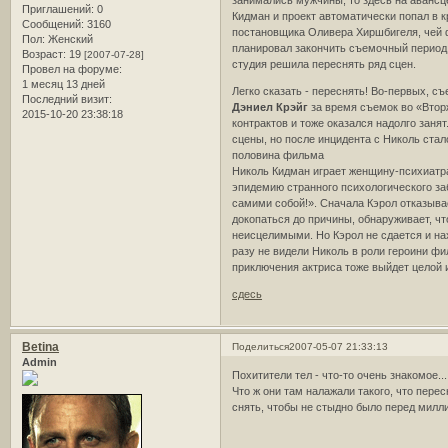
занимались мужчины, то здесь на аванс
Приглашений:
0
Кидман и проект автоматически попал в 
Сообщений:
3160
постановщика Оливера Хиршбигеля, чей ф
Пол:
Женский
планировал закончить съемочный период к
Возраст:
19
[2007-07-28]
студия решила переснять ряд сцен.
Провел на форуме:
1 месяц 13 дней
Легко сказать - переснять! Во-первых, с
Последний визит:
Дэниел Крэйг
за время съемок во «Втор
2015-10-20 23:38:18
контрактов и тоже оказался надолго заня
сцены, но после инцидента с Николь стал
половина фильма
Николь Кидман играет женщину-психиатра 
эпидемию странного психологического за
самими собой!». Сначала Кэрол отказыва
докопаться до причины, обнаруживает, ч
неисцелимыми. Но Кэрол не сдается и нах
разу не видели Николь в роли героини фи
приключения актриса тоже выйдет целой 
сдесь
Betina
Поделиться
2007-05-07 21:33:13
Admin
Похитители тел - что-то очень знакомое..
Что ж они там налажали такого, что пере
снять, чтобы не стыдно было перед мил