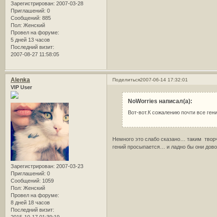
Зарегистрирован
: 2007-03-28
Приглашений:
0
Сообщений:
885
Пол:
Женский
Провел на форуме:
5 дней 13 часов
Последний визит:
2007-08-27 11:58:05
Alenka
Поделиться
2007-06-14 17:32:01
VIP User
NoWorries написал(а):
Вот-вот.К сожалению почти все ге
Немного это слабо сказано… таким творч
гений просыпается… и ладно бы они дово
Зарегистрирован
: 2007-03-23
Приглашений:
0
Сообщений:
1059
Пол:
Женский
Провел на форуме:
8 дней 18 часов
Последний визит: