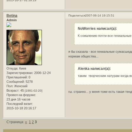
2015-10-17 01:39:19
Betina
Поделиться
2007-06-14 19:15:51
Admin
NoWorries написал(а):
К сожалению почти все гениальны
я бы сказала - все гениальные сумасшед
нормам общества...
Откуда:
Киев
Alenka написал(а):
Зарегистрирован
: 2006-12-24
таким творческим натурам когда в
Приглашений:
0
Сообщений:
5278
Пол:
Женский
Возраст:
45
[1981-02-20]
гы. странно... у меня тоже есть такая тенд
Провел на форуме:
23 дня 16 часов
Последний визит:
2015-10-18 20:16:17
Страница:
«
1
2
3