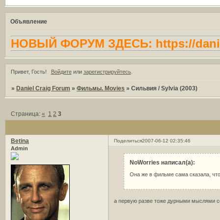
Объявление
НОВЫЙ ФОРУМ ЗДЕСЬ: https://danie
Привет, Гость!
Войдите
или
зарегистрируйтесь
.
»
Daniel Craig Forum
»
Фильмы. Movies
»
Сильвия / Sylvia (2003)
Страница:
«
1
2
3
Betina
Поделиться
2007-06-12 02:35:46
Admin
NoWorries написал(а):
Она же в фильме сама сказала, чт
а первую разве тоже дурными мыслями со