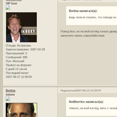
VIP User
Betina написал(а):
ведь нельзя сказать, что повода он 
Повод был, но на мой взгляд только дваж
закончить жизнь самоубийством.
Откуда:
Астрахань
Зарегистрирован
: 2007-03-28
Приглашений:
0
Сообщений:
885
Пол:
Женский
Провел на форуме:
5 дней 13 часов
Последний визит:
2007-08-27 11:58:05
Betina
Поделиться
2007-06-13 21:55:07
Admin
NoWorries написал(а):
тяжело, на мой взгляд, жить с че