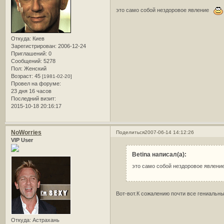
это само собой нездоровое явление
Откуда:
Киев
Зарегистрирован
: 2006-12-24
Приглашений:
0
Сообщений:
5278
Пол:
Женский
Возраст:
45
[1981-02-20]
Провел на форуме:
23 дня 16 часов
Последний визит:
2015-10-18 20:16:17
NoWorries
Поделиться
2007-06-14 14:12:26
VIP User
Betina написал(а):
это само собой нездоровое явлени
Вот-вот.К сожалению почти все гениаль
Откуда:
Астрахань