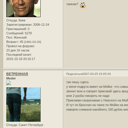
танком?
Откуда:
Киев
Зарегистрирован
: 2006-12-24
Приглашений:
0
Сообщений:
5278
Пол:
Женский
Возраст:
45
[1981-02-20]
Провел на форуме:
23 дня 16 часов
Последний визит:
2015-10-18 20:16:17
ВЕТРЕННАЯ
Поделиться
2007-03-25 23:05:33
Moder
так пишу сдесь
у меня подруга живет на Мойке -это самы
звонит мне и говорит приезжай здесь в
мне 2 раз0а говорить не надо
Приезжаю-сворачиваю с Невского на Мойк
И тут он Броснан на танке по Мойке на м
наверно снимали какойнить 100 дубль ме
Откуда:
Санкт-Петербург