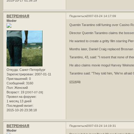
2015-10-17 01:39:19
ВЕТРЕННАЯ
Поделиться
2007-03-24 14:17:09
Moder
Quentin Tarantino still fuming over Casino R
Director Quentin Tarantino claims the bosses
He wanted to create a gritty film starring Pie
Months later, Daniel Craig replaced Brosnan
Tarantino, 43, said: "I resent that none of 
He also claims movie mogul Harvey Weinstein
Откуда:
Санкт-Петербург
Tarantino said: "They told him, 'We're afraid Q
Зарегистрирован
: 2007-01-11
Приглашений:
0
отсюда
Сообщений:
3160
Пол:
Женский
Возраст:
19
[2007-07-28]
Провел на форуме:
1 месяц 13 дней
Последний визит:
2015-10-20 23:38:18
ВЕТРЕННАЯ
Поделиться
2007-03-24 14:19:31
Moder