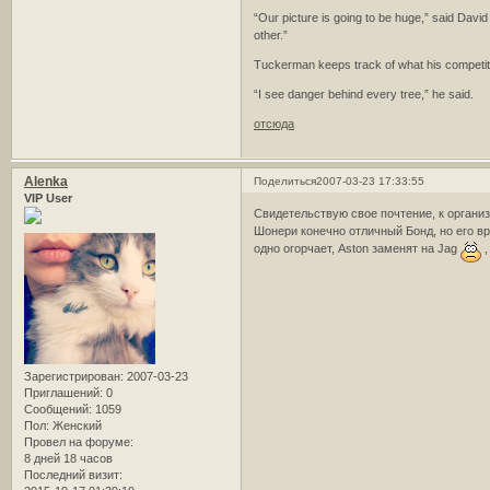
“Our picture is going to be huge,” said Davi
other.”
Tuckerman keeps track of what his competito
“I see danger behind every tree,” he said.
отсюда
Alenka
Поделиться
2007-03-23 17:33:55
VIP User
Свидетельствую свое почтение, к органи
Шонери конечно отличный Бонд, но его вр
одно огорчает, Aston заменят на Jag
,
Зарегистрирован
: 2007-03-23
Приглашений:
0
Сообщений:
1059
Пол:
Женский
Провел на форуме:
8 дней 18 часов
Последний визит: