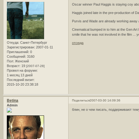
Oscar winner Paul Haggis is staying coy ab
Haggis joined late in the pre-production of D
Purvis and Wade are already working away at
Cinematical bumped in to him at the Gen Art F
smile that he was not involved in the film ... y
Откуда:
Санкт-Петербург
отсюда
Зарегистрирован
: 2007-01-11
Приглашений:
0
Сообщений:
3160
Пол:
Женский
Возраст:
19
[2007-07-28]
Провел на форуме:
1 месяц 13 дней
Последний визит:
2015-10-20 23:38:18
Betina
Поделиться
2007-03-30 14:09:36
Admin
блин, не о чем писать, поддерживают те