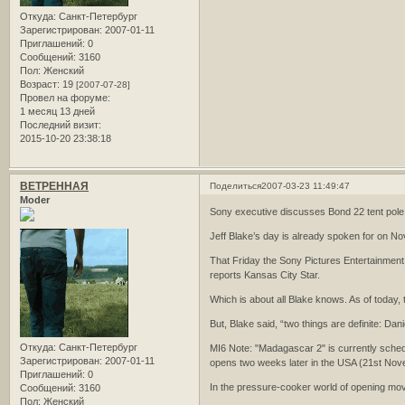
Откуда:
Санкт-Петербург
Зарегистрирован
: 2007-01-11
Приглашений:
0
Сообщений:
3160
Пол:
Женский
Возраст:
19
[2007-07-28]
Провел на форуме:
1 месяц 13 дней
Последний визит:
2015-10-20 23:38:18
ВЕТРЕННАЯ
Поделиться
2007-03-23 11:49:47
Moder
Sony executive discusses Bond 22 tent pole 
Jeff Blake’s day is already spoken for on No
That Friday the Sony Pictures Entertainment
reports Kansas City Star.
Which is about all Blake knows. As of today, 
But, Blake said, “two things are definite: Dani
Откуда:
Санкт-Петербург
MI6 Note: "Madagascar 2" is currently schedu
Зарегистрирован
: 2007-01-11
opens two weeks later in the USA (21st Nov
Приглашений:
0
In the pressure-cooker world of opening movi
Сообщений:
3160
Пол:
Женский