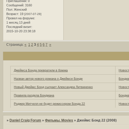
Приглашений:
0
Сообщений:
3160
Пол:
Женский
Возраст:
19
[2007-07-28]
Провел на форуме:
1 месяц 13 дней
Последний визит:
2015-10-20 23:38:18
Страница:
«
1
2
3
4
5
6
7
»
Джеймса Бонда превратили в бомжа
Новост
Назван автор нового романа о Джеймсе Бонде
Бонди
Новый Джеймс Бонд сыграет Александра Литвиненко
Новост
Правила раздела Бондиана
Бонди
Роджер Митчелл не будет режиссером Бонда 22
Новост
»
Daniel Craig Forum
»
Фильмы. Movies
»
Джеймс Бонд 22 (2008)