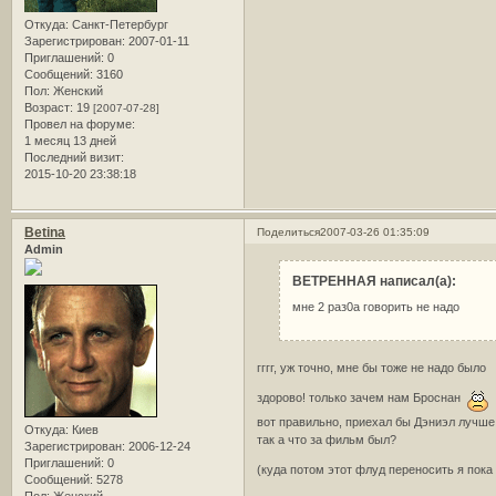
Откуда:
Санкт-Петербург
Зарегистрирован
: 2007-01-11
Приглашений:
0
Сообщений:
3160
Пол:
Женский
Возраст:
19
[2007-07-28]
Провел на форуме:
1 месяц 13 дней
Последний визит:
2015-10-20 23:38:18
Betina
Поделиться
2007-03-26 01:35:09
Admin
ВЕТРЕННАЯ написал(а):
мне 2 раз0а говорить не надо
гггг, уж точно, мне бы тоже не надо было
здорово! только зачем нам Броснан
вот правильно, приехал бы Дэниэл лучше
Откуда:
Киев
так а что за фильм был?
Зарегистрирован
: 2006-12-24
Приглашений:
0
(куда потом этот флуд переносить я пока н
Сообщений:
5278