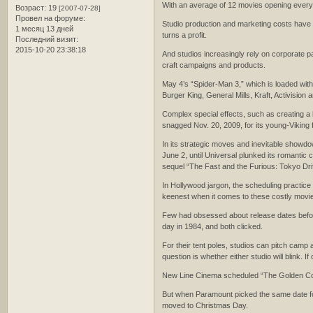
With an average of 12 movies opening every w
Возраст:
19
[2007-07-28]
Провел на форуме:
Studio production and marketing costs have 
1 месяц 13 дней
turns a profit.
Последний визит:
2015-10-20 23:38:18
And studios increasingly rely on corporate 
craft campaigns and products.
May 4’s “Spider-Man 3,” which is loaded with
Burger King, General Mills, Kraft, Activision
Complex special effects, such as creating a
snagged Nov. 20, 2009, for its young-Viking
In its strategic moves and inevitable showd
June 2, until Universal plunked its romanti
sequel “The Fast and the Furious: Tokyo Drif
In Hollywood jargon, the scheduling practice i
keenest when it comes to these costly movies
Few had obsessed about release dates befo
day in 1984, and both clicked.
For their tent poles, studios can pitch camp 
question is whether either studio will blink. I
New Line Cinema scheduled “The Golden Compas
But when Paramount picked the same date fo
moved to Christmas Day.