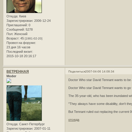
Откуда:
Киев
Зарегистрирован
: 2006-12-24
Приглашений:
0
Сообщений:
5278
Пол:
Женский
Возраст:
45
[1981-02-20]
Провел на форуме:
23 дня 16 часов
Последний визит:
2015-10-18 20:16:17
ВЕТРЕННАЯ
Поделиться
2007-04-06 14:08:34
Moder
Doctor Who star David Tennant wants to be a
Doctor Who star David Tennant wants to go f
The 35-year-old, who has been inundated with 
"They always have some disability, don't they?
But Tennant ruled out replacing the current 00
отсюда
Откуда:
Санкт-Петербург
Зарегистрирован
: 2007-01-11