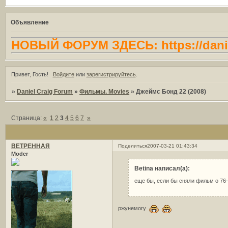
Объявление
НОВЫЙ ФОРУМ ЗДЕСЬ: https://danie
Привет, Гость!
Войдите
или
зарегистрируйтесь
.
»
Daniel Craig Forum
»
Фильмы. Movies
»
Джеймс Бонд 22 (2008)
Страница:
«
1
2
3
4
5
6
7
»
ВЕТРЕННАЯ
Поделиться
2007-03-21 01:43:34
Moder
Betina написал(а):
еще бы, если бы сняли фильм о 76
ржунемогу