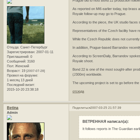
Prague bid to host Bond 22 production foll
As reported on MI6 earlier today, top brass a
Royale follow-up may go to Prague.
According to the piece, the UK studio faces 
Representatives of the Czech facility have 
While the Czech Republic does not currently o
Откуда:
Санкт-Петербург
In addition, Prague-based Barrandov recently
Зарегистрирован
: 2007-01-11
According to ScreenDaily, Barrandov spokesm
Приглашений:
0
Royale shoot.
Сообщений:
3160
Пол:
Женский
Bond 22 is one of the most sought-after pro
Возраст:
19
[2007-07-28]
(Ј300m) worldwide.
Провел на форуме:
1 месяц 13 дней
The upcoming project is set to go before th
Последний визит:
2015-10-20 23:38:18
отсюда
Betina
Поделиться
2007-03-25 21:57:39
Admin
ВЕТРЕННАЯ написал(а):
It follows reports in The Guardian ear