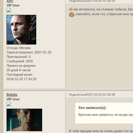
Xev
Поделиться
2007-03-26 01:39:54
VIP User
ой как интересно, на съемках побыла, Бр
(звиняйте, если что, а Броснан мне н
Откуда:
Москва
Зарегистрирован
: 2007-01-18
Приглашений:
0
Сообщений:
2635
Провел на форуме:
20 дней 8 часов
Последний визит:
2016-11-25 17:34:29
Balula
Поделиться
2007-03-26 01:59:35
VIP User
Xev написал(а):
Броснан мне нравится, не везде пр
Я тебя прощаю мне не очень разве что чут