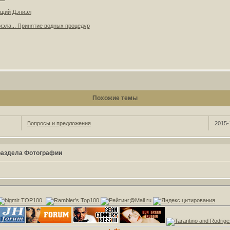
рящий Дэниэл
иэла... Принятие водных процедур
Похожие темы
Вопросы и предложения
2015-
раздела Фотографии