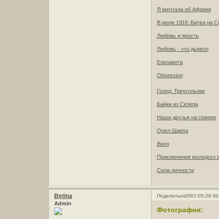
Я мечтала об Африке
В июле 1916: Битва на 
Любовь и ярость
Любовь - это дьявол
Елизавета
Obsession
Голод: Треугольник
Байки из Склепа
Наши друзья на севере
Орел Шарпа
Boon
Приключения молодого 
Сила личности
Betina
Поделиться
2007-05-28 00
Admin
Фотографии: