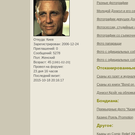
Разные фотографии
Молодой Дэниэл и его с
Фотографии девушек Дэ
Фотосессии, студийные 
Фотографии со съемочн
Откуда:
Киев
Фото папарацци
Зарегистрирован
: 2006-12-24
Приглашений:
0
Фото с официальных соб
Сообщений:
5278
Пол:
Женский
Фото с официальных соб
Возраст:
45
[1981-02-20]
Провел на форуме:
Отсканированные
23 дня 16 часов
Последний визит:
Сканы из газет и журнал
2015-10-18 20:16:17
Сканы из книги "Bond on 
Дэниэл Крэйг на обложк
Бондиана:
Премьерные фото "Кази
Казино Рояль Promotion
Другое:
Кадры из Comic Relief 20