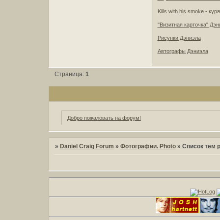
Kills with his smoke - ку
"Визитная карточка" Дэн
Рисунки Дэниэла
Автографы Дэниэла
Страница:
1
Добро пожаловать на форум!
»
Daniel Craig Forum
»
Фотографии. Photo
»
Список тем 