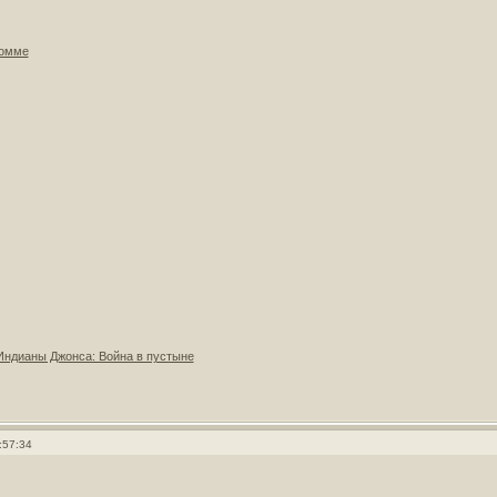
Сомме
Индианы Джонса: Война в пустыне
:57:34