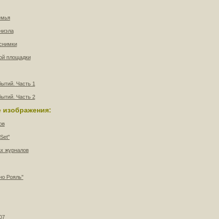
емья
ниэла
снимки
ой площадки
ытий. Часть 1
ытий. Часть 2
 изображения:
ов
Set"
ах журналов
но Рояль"
07