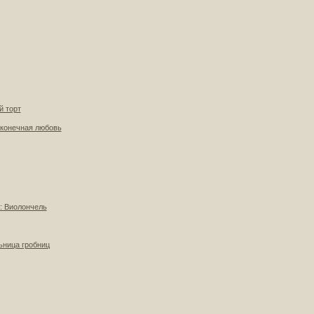
й торт
сконечная любовь
: Виолончель
ьница гробниц