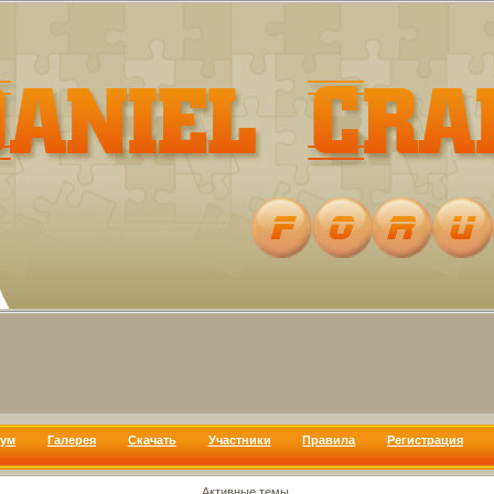
ум
Галерея
Скачать
Участники
Правила
Регистрация
Активные темы