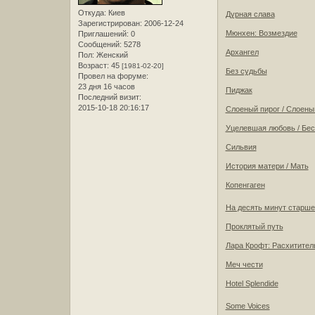
Откуда:
Киев
Дурная слава
Зарегистрирован
: 2006-12-24
Мюнхен: Возмездие
Приглашений:
0
Сообщений:
5278
Архангел
Пол:
Женский
Возраст:
45
[1981-02-20]
Без судьбы
Провел на форуме:
23 дня 16 часов
Пиджак
Последний визит:
2015-10-18 20:16:17
Слоеный пирог / Слоены
Уцелевшая любовь / Бе
Сильвия
История матери / Мать
Копенгаген
На десять минут старше
Проклятый путь
Лара Крофт: Расхитител
Меч чести
Hotel Splendide
Some Voices